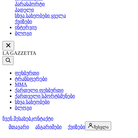
პარასპორტი
პადელი
სხვა სახეობები ყველა
ქვიზები
ინტერვიუ
ბლოგი
LA GAZZETTA
ფეხბურთი
ტრანსფერები
MMA
ქართული ფეხბურთი
ქართველი სპორტსმენები
სხვა სახეობები
ბლოგი
ჩვენ შესახებ
კონტაქტი
მთავარი
ანგარიშები
ქვიზები
შესვლა