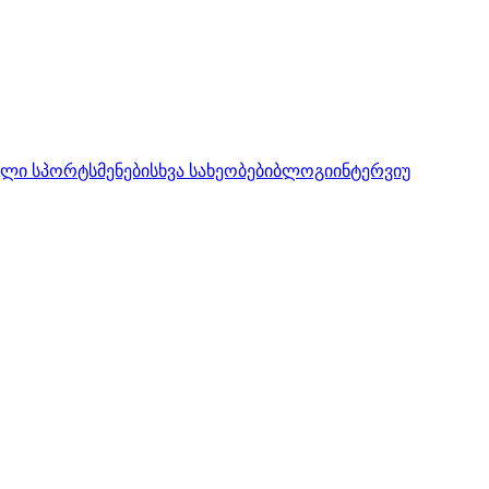
ლი სპორტსმენები
სხვა სახეობები
ბლოგი
ინტერვიუ