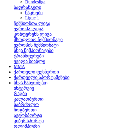
Bundesliga
საფრანგეთი
ნაკრები
Ligue 1
ჩემპიონთა ლიგა
ევროპა ლიგა
კონფერენს ლიგა
მსოფლიო ჩემპიონატი
ევროპის ჩემპიონატი
სხვა ჩემპიონატები
ტრანსფერები
ყველა სიახლე
MMA
ქართული ფეხბურთი
ქართველი სპორტსმენები
სხვა სახეობები
ინტერვიუ
რაგბი
კალათბურთი
საბრძოლო
ჩოგბურთი
ავტოსპორტი
კიბერსპორტი
ოლიმპიური