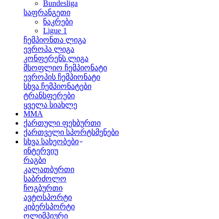
Bundesliga
საფრანგეთი
ნაკრები
Ligue 1
ჩემპიონთა ლიგა
ევროპა ლიგა
კონფერენს ლიგა
მსოფლიო ჩემპიონატი
ევროპის ჩემპიონატი
სხვა ჩემპიონატები
ტრანსფერები
ყველა სიახლე
MMA
ქართული ფეხბურთი
ქართველი სპორტსმენები
სხვა სახეობები
ინტერვიუ
რაგბი
კალათბურთი
საბრძოლო
ჩოგბურთი
ავტოსპორტი
კიბერსპორტი
ოლიმპიური