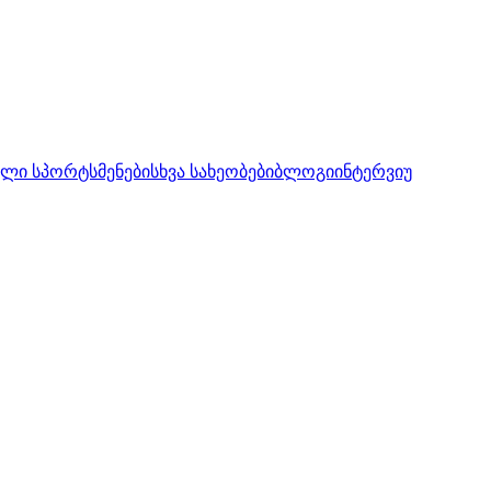
ლი სპორტსმენები
სხვა სახეობები
ბლოგი
ინტერვიუ