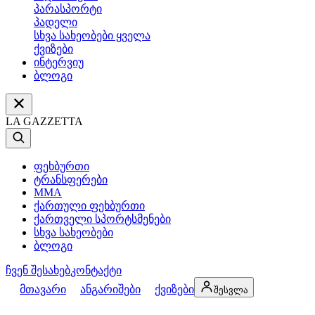
პარასპორტი
პადელი
სხვა სახეობები ყველა
ქვიზები
ინტერვიუ
ბლოგი
LA GAZZETTA
ფეხბურთი
ტრანსფერები
MMA
ქართული ფეხბურთი
ქართველი სპორტსმენები
სხვა სახეობები
ბლოგი
ჩვენ შესახებ
კონტაქტი
მთავარი
ანგარიშები
ქვიზები
შესვლა