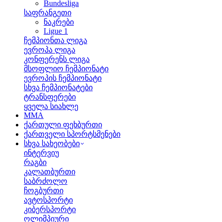
Bundesliga
საფრანგეთი
ნაკრები
Ligue 1
ჩემპიონთა ლიგა
ევროპა ლიგა
კონფერენს ლიგა
მსოფლიო ჩემპიონატი
ევროპის ჩემპიონატი
სხვა ჩემპიონატები
ტრანსფერები
ყველა სიახლე
MMA
ქართული ფეხბურთი
ქართველი სპორტსმენები
სხვა სახეობები
ინტერვიუ
რაგბი
კალათბურთი
საბრძოლო
ჩოგბურთი
ავტოსპორტი
კიბერსპორტი
ოლიმპიური