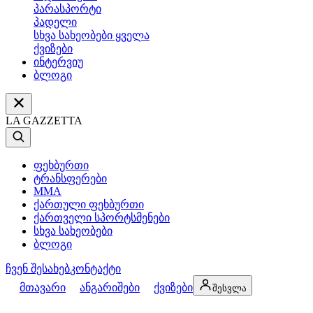
პარასპორტი
პადელი
სხვა სახეობები ყველა
ქვიზები
ინტერვიუ
ბლოგი
LA GAZZETTA
ფეხბურთი
ტრანსფერები
MMA
ქართული ფეხბურთი
ქართველი სპორტსმენები
სხვა სახეობები
ბლოგი
ჩვენ შესახებ
კონტაქტი
მთავარი
ანგარიშები
ქვიზები
შესვლა