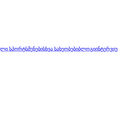
ლი სპორტსმენები
სხვა სახეობები
ბლოგი
ინტერვიუ