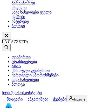
პარასპორტი
პადელი
სხვა სახეობები ყველა
ქვიზები
ინტერვიუ
ბლოგი
LA GAZZETTA
ფეხბურთი
ტრანსფერები
MMA
ქართული ფეხბურთი
ქართველი სპორტსმენები
სხვა სახეობები
ბლოგი
ჩვენ შესახებ
კონტაქტი
მთავარი
ანგარიშები
ქვიზები
შესვლა