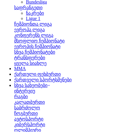
Bundesliga
საფრანგეთი
ნაკრები
Ligue 1
ჩემპიონთა ლიგა
ევროპა ლიგა
კონფერენს ლიგა
მსოფლიო ჩემპიონატი
ევროპის ჩემპიონატი
სხვა ჩემპიონატები
ტრანსფერები
ყველა სიახლე
MMA
ქართული ფეხბურთი
ქართველი სპორტსმენები
სხვა სახეობები
ინტერვიუ
რაგბი
კალათბურთი
საბრძოლო
ჩოგბურთი
ავტოსპორტი
კიბერსპორტი
ოლიმპიური