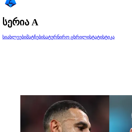
სერია A
სიახლეები
მატჩები
სატურნირო ცხრილი
სტატისტიკა