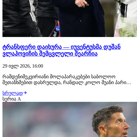
ტრანსფერი დაიხურა — იუვენტუსმა დუშან
ვლაჰოვიჩის შემცვლელი შეარჩია
29 ივლ 2026, 16:00
რამდენიმეკვირიანი მოლაპარაკებები საბოლოო
შეთანხმებით დასრულდა, რანდალ კოლო მუანი პარი
სენ-ჟერმენიდან კარიერას იუვენტუსში გააგრძელებს!
სრულად
ფრანგ ფეხბურთელს ტურინში უკვე ელოდებიან, სადაც
სერია A
სამედიცინო შემოწმებას გაივლის და კონტრაქტს ხელს
მოაწერს. მხარეებს შორის დაახლოებით €45 მილიონიანი
გ…