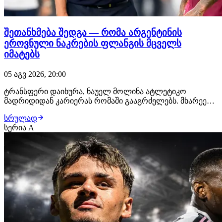
შეთანხმება შედგა — რომა არგენტინის
ეროვნული ნაკრების ფლანგის მცველს
იმატებს
05 აგვ 2026, 20:00
ტრანსფერი დაიხურა, ნაუელ მოლინა ატლეტიკო
მადრიდიდან კარიერას რომაში გააგრძელებს. მხარეებს
შორის ყველაფერი შეთანხმებულია, 28 წლის
სრულად
ფეხბურთელს იტალიაში უკვე ელოდებიან, სადაც
სერია A
სამედიცინო შემოწმებას გაივლის და კონტრაქტს ხელს
მოაწერს. "ჯალოროსი" მოლინას სანაცვლოდ
დაახლოებით €18 მილიონს…