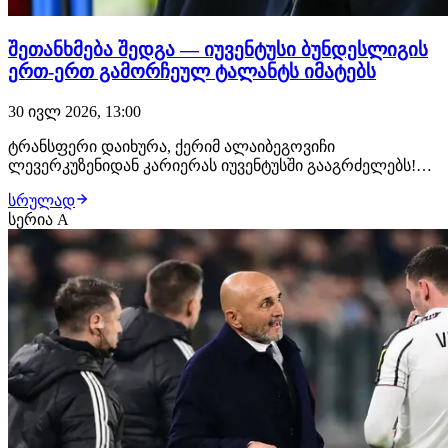
შეთანხმება შედგა — იუვენტუსი ბუნდესლიგის
ერთ-ერთ გამორჩეულ ტალანტს იმატებს
30 ივლ 2026, 13:00
ტრანსფერი დაიხურა, ქერიმ ალაიბეგოვიჩი
ლევერკუზენიდან კარიერას იუვენტუსში გააგრძელებს!
ახალგაზრდა ბოსნიელ ფეხბურთელს ტურინში უკვე
სრულად
ელოდებიან, სადაც სამედიცინო შემოწმებას გაივლის და
სერია A
კონტრაქტს ხელს მოაწერს. "ბიანკონერი" 18 წლის
ტალანტის სანაცვლოდ დაახლოებით €35 მილიონს
გადაიხდის. ალა…