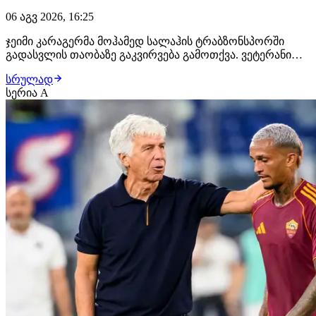
06 აგვ 2026, 16:25
ჯეიმი კარაგერმა მოჰამედ სალაჰის ტრაბზონსპორში
გადასვლის თაობაზე გაკვირვება გამოთქვა. ვეტერანი
ფეხბურთელი ვარაუდობდა, რომ ეგვიპტელი ვინგერი
სრულად
კარიერას გააგრძელებდა ტურინის იუვენტუსში ან
სერია A
მილანში და არა თურქეთში. შეგახსენებთ, ვარსკვლავური
გარემარბის ყოველწლიური ხელფასი
"ზღვისპირელებში…