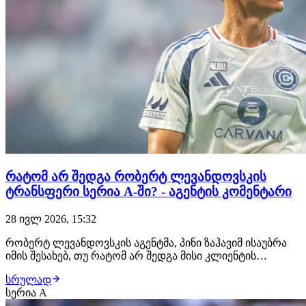
რატომ არ შედგა რობერტ ლევანდოვსკის
ტრანსფერი სერია A-ში? - აგენტის კომენტარი
28 ივლ 2026, 15:32
რობერტ ლევანდოვსკის აგენტმა, პინი ზაჰავიმ ისაუბრა
იმის შესახებ, თუ რატომ არ შედგა მისი კლიენტის
ტრანსფერი სერია ა-ს გუნდში. თავად ისრაელელი
სრულად
აგენტის თქმით, პოლონელ ფორვარდს ჰქონდა ტურინის
სერია A
იუვენტუსსა და მილანში გადასვლის ვარიანტები, მაგრამ