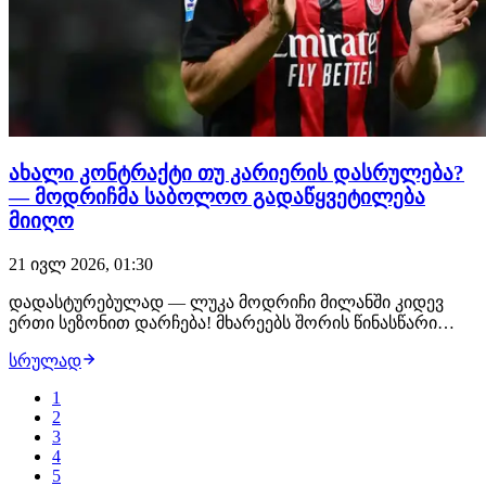
ახალი კონტრაქტი თუ კარიერის დასრულება?
— მოდრიჩმა საბოლოო გადაწყვეტილება
მიიღო
21 ივლ 2026, 01:30
დადასტურებულად — ლუკა მოდრიჩი მილანში კიდევ
ერთი სეზონით დარჩება! მხარეებს შორის წინასწარი
სიტყვიერი შეთანხმება შედგა, ვეტერანი ნახევარმცველი
სრულად
ახალ 1-წლიან ხელშეკრულებას უახლოეს დღეებში
გააფორმებს. მას შემდეგ, რაც რუბენ ამორიმმა
1
"როსონერი" ჩაიბარა, პორტუგალიელმა სპეციალისტმა
2
ხორვა…
3
4
5