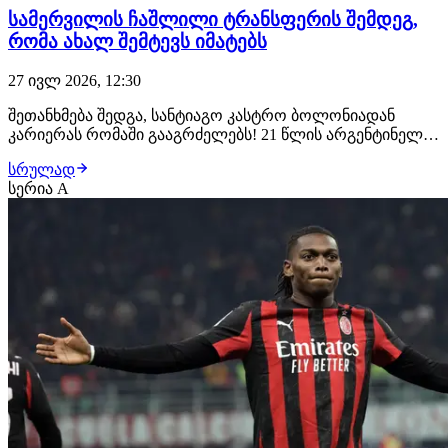
სამერვილის ჩაშლილი ტრანსფერის შემდეგ,
რომა ახალ შემტევს იმატებს
27 ივლ 2026, 12:30
შეთანხმება შედგა, სანტიაგო კასტრო ბოლონიადან
კარიერას რომაში გააგრძელებს! 21 წლის არგენტინელ
შემტევს რომში უკვე ელოდებიან, სადაც სამედიცინო
სრულად
შემოწმებას გაივლის და კლუბთან კონტრაქტს ხელს
სერია A
მოაწერს. "ჯალოროსი" კასტროს სანაცვლოდ €35
მილიონს გადაიხდის, არგენტინელი ფეხბურთელი კი
ახალ კლუ…