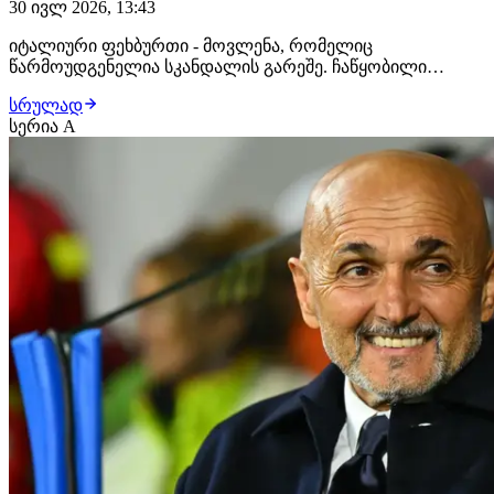
30 ივლ 2026, 13:43
იტალიური ფეხბურთი - მოვლენა, რომელიც
წარმოუდგენელია სკანდალის გარეშე. ჩაწყობილი
მატჩები, კავშირი მაფიასთან, ქრთამი, აკრძალული
სრულად
ნივთიერებები სპორტსმენებს შორის და ბევრი სხვა. ეს
სერია A
არის კალჩო...დიდებული და საშინელი. დღეს
ვისაუბრებთ იტალიური ფეხბურთის 10 მთავარ
სკანდალზე. ტოტონერო | და…