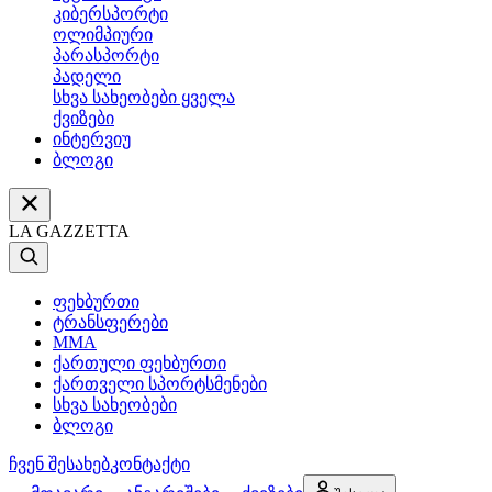
კიბერსპორტი
ოლიმპიური
პარასპორტი
პადელი
სხვა სახეობები ყველა
ქვიზები
ინტერვიუ
ბლოგი
LA GAZZETTA
ფეხბურთი
ტრანსფერები
MMA
ქართული ფეხბურთი
ქართველი სპორტსმენები
სხვა სახეობები
ბლოგი
ჩვენ შესახებ
კონტაქტი