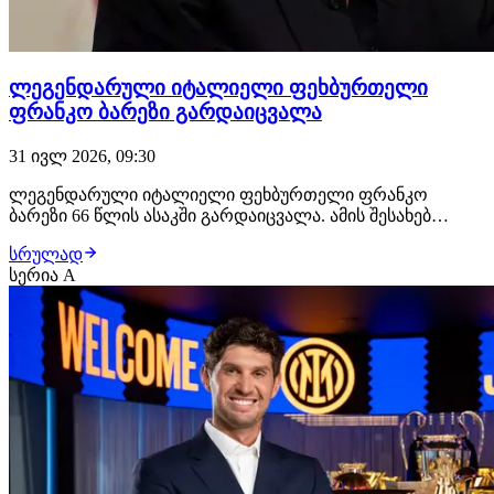
ლეგენდარული იტალიელი ფეხბურთელი
ფრანკო ბარეზი გარდაიცვალა
31 ივლ 2026, 09:30
ლეგენდარული იტალიელი ფეხბურთელი ფრანკო
ბარეზი 66 წლის ასაკში გარდაიცვალა. ამის შესახებ
ინფორმაციას მილანის ოფიციალური გვერდი
სრულად
ავრცელებს. ბარეზიმ მთელი საფეხბურთო კარიერა
სერია A
მილანში გაატარა, სადაც არაერთი ტიტული მოიგო.
იტალიელმა "როსონერის" მაისური ჯამში 716-ჯერ
მოირგო, რა დროშიც უამრ…