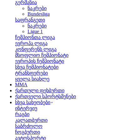
გერმანია
ნაკრები
Bundesliga
საფრანგეთი
ნაკრები
Ligue 1
ჩემპიონთა ლიგა
ევროპა ლიგა
კონფერენს ლიგა
მსოფლიო ჩემპიონატი
ევროპის ჩემპიონატი
სხვა ჩემპიონატები
ტრანსფერები
ყველა სიახლე
MMA
ქართული ფეხბურთი
ქართველი სპორტსმენები
სხვა სახეობები
ინტერვიუ
რაგბი
კალათბურთი
საბრძოლო
ჩოგბურთი
ავტოსპორტი