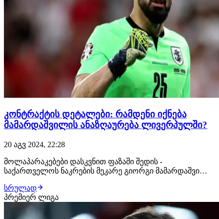
კონტრაქტის დეტალები: რამდენი იქნება
მამარდაშვილის ანაზღაურება ლივერპულში?
20 აგვ 2024, 22:28
მოლაპარაკებები დასკვნით ფაზაში შედის -
საქართველოს ნაკრების მეკარე გიორგი მამარდაშვილი
ახლოსაა კონტრაქტთან, რომ მიმდინარე ზაფხულს
სრულად
ლივერპულს შეუერთდეს.თავდაპირველი ვერსიით,
პრემიერ ლიგა
განიხილებოდა ლივერპულში გადასვლა და 2-წლიანი
იჯარით ბორნმუთში თამაში, თუმცა ქართველი მეკარის
მხარემ ამ შემოთ…