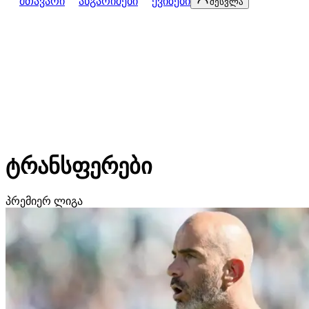
მთავარი
ანგარიშები
ქვიზები
შესვლა
ტრანსფერები
პრემიერ ლიგა