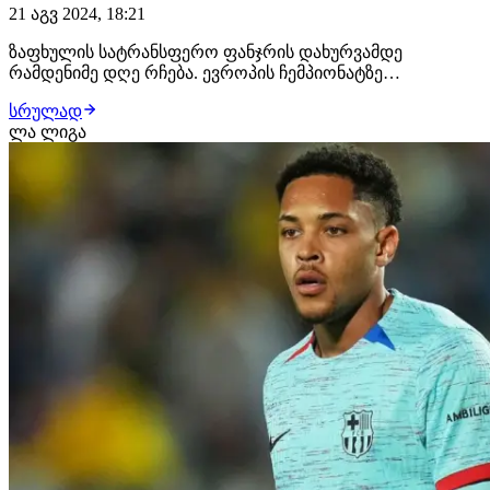
21 აგვ 2024, 18:21
ზაფხულის სატრანსფერო ფანჯრის დახურვამდე
რამდენიმე დღე რჩება. ევროპის ჩემპიონატზე
წარმატებული ასპარეზობის შემდეგ, ლოგიკური იყო, რომ
სრულად
ამ ზაფხულს ქართველი ფეხბურთელები ახალ, უკეთეს
ლა ლიგა
გუნდებში გადავიდოდნენ.განხორციელდა რამდენიმე
ხმაურიანი ტრანსფერი, თუმცა არიან ფეხბურთელები,
ვინც ამ დრო…