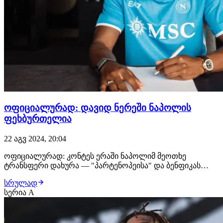
ოფიციალურად: დავიდ ნერეში ნაპოლის
ფეხბურთელია
22 აგვ 2024, 20:04
ოფიციალურად: კონტეს ერაში ნაპოლიმ მეოთხე
ტრანსფერი დახურა — "პარტენოპეისა" და ბენფიკას
შორის რამდენიმეკვირიანი მოლაპარაკებები საბოლოო
სრულად
შეთანხმებით დასრულდა, დავიდ ნერეში კარიერას
სერია A
იტალიურ კლუბში გააგრძელებს. მხარეებს შორის €30
მილიონიანი გარიგება შედგა, რომლის მიხედვითაც 27
წლის ბრ…