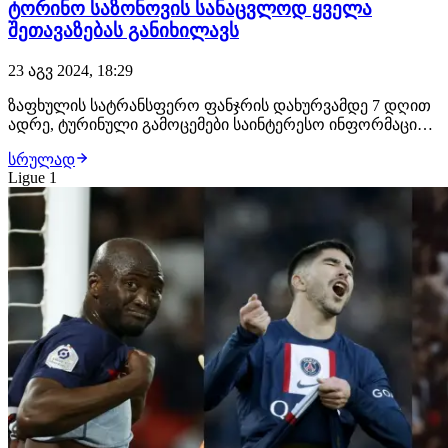
ტორინო საზონოვის სანაცვლოდ ყველა
შეთავაზებას განიხილავს
23 აგვ 2024, 18:29
ზაფხულის სატრანსფერო ფანჯრის დახურვამდე 7 დღით
ადრე, ტურინული გამოცემები საინტერესო ინფორმაციას
ავრცელებენ — ტორინო მზადაა საბა საზონოვის
სრულად
სანაცვლოდ ყველა შეთავაზება განიხილოს, მათ შორის
Ligue 1
პირდაპირ გაყიდვაც! საკმაოდ მძიმე პირველი სეზონის
შემდეგ, როგორც ჩანს, ქართველი მცველის პრობლემ…