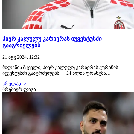
პიერ კალულუ კარიერას იუვენტუსში
გააგრძელებს
21 აგვ 2024, 12:32
მილანის მცველი, პიერ კალულუ კარიერას ტურინის
იუვენტუსში გააგრძელებს — 24 წლის ფრანგმა
ფეხბურთელმა სამედიცინო შემოწმება უკვე
სრულად
გაიარა.ტურინულმა კლუბმა კალულუ ერთწლიანი
პრემიერ ლიგა
იჯარით დაიმატა, რაშიც 3 მილიონი ევრო გადაიხადა და
სეზონის ბოლოს, მისი გამოსყიდვის უფლება 14 მილიონ
ევროდ ექნება. გა…