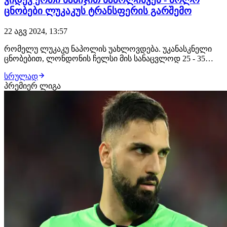
ცნობები ლუკაკუს ტრანსფერის გარშემო
22 აგვ 2024, 13:57
რომელუ ლუკაკუ ნაპოლის უახლოვდება. უკანასკნელი
ცნობებით, ლონდონის ჩელსი მის სანაცვლოდ 25 - 35
მილიონ ევროს მიიღებს. მოლაპარაკებები აქტიურ
სრულად
ფაზაშია და თუ რაიმე გაუთვალისწინებელი არ მოხდა,
პრემიერ ლიგა
ბელგიელი ფორვარდი მომდევნო კვირისთვის უკვე
"პარტენოპეის" სრულფასოვანი მოთამაშე გახდება.რაც
შეეხ…