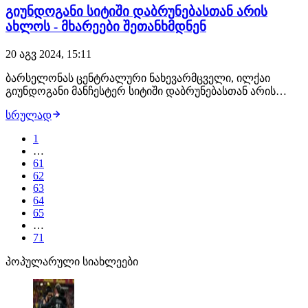
გიუნდოგანი სიტიში დაბრუნებასთან არის
ახლოს - მხარეები შეთანხმდნენ
20 აგვ 2024, 15:11
ბარსელონას ცენტრალური ნახევარმცველი, ილქაი
გიუნდოგანი მანჩესტერ სიტიში დაბრუნებასთან არის
ახლოს. შეგახსენებთ, რომ ვეტერანმა შუახაზელმა
სრულად
"ქალაქელებში" 7 წელი გაატარა და მან კაპიტნის რანგში
ევროპის ყველაზე პრესტიჟული საკლუბო ტურნირიც
1
მოიგო. იმის შემდეგ, გერმანიის ეროვნული გუნდის
…
მოთ…
61
62
63
64
65
…
71
პოპულარული სიახლეები