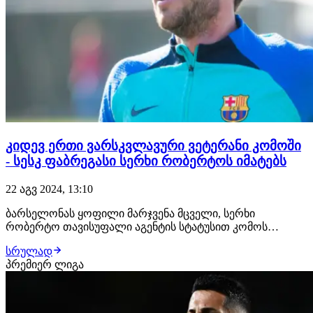
კიდევ ერთი ვარსკვლავური ვეტერანი კომოში
- სესკ ფაბრეგასი სერხი რობერტოს იმატებს
22 აგვ 2024, 13:10
ბარსელონას ყოფილი მარჯვენა მცველი, სერხი
რობერტო თავისუფალი აგენტის სტატუსით კომოს
შეუერთდება. შეგახსენებთ, რომ ვეტერანმა ფლანგელმა
სრულად
ზაფხულში დატოვა მშობლიური კატალონია, რის
პრემიერ ლიგა
შემდეგაც ის უკლუბოდ იყო. ესპანელი განაპირა მცველი
"ტბისპირელებთან" 2-წლიან ხელშეკრულებას
გააფორმებს.შეგახსე…