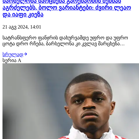
ბარსელონა მარცხენა გარემარბის ძებნას
აგრძელებს, ბოლო ვარიანტები: ძვირი ლეაო
და იაფი კიეზა
21 აგვ 2024, 14:01
სატრანსფერო ფანჯრის დახურვამდე უფრო და უფრო
ცოტა დრო რჩება, ბარსელონა კი კვლავ მარცხენა
გარემარბის ძიებაშია. მთავარ სამიზნედ განიხილებოდა
სრულად
ნიკო უილიამსი, მაგრამ მან კიდევ ერთი სეზონით
სერია A
ბილბაოს ატლეტიკში დარჩენა გადაწყვიტა. ვნახოთ, რა
მოხდება ერთი წლის შემდეგ, როგორც
კატალონიელების,…