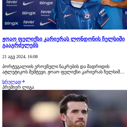
ჟოაო ფელიქსი კარიერას ლონდონის ჩელსიში
გააგრძელებს
21 აგვ 2024, 16:08
პორტუგალიის ეროვნული ნაკრების და მადრიდის
ატლეტიკოს შემტევი, ჟოაო ფელიქსი კარიერას ჩელსიში
გააგრძელებს — ინფორმაცია მხარეებმა ოფიციალურად
სრულად
დაადასტურეს."ოჯახის წევრებს და მეგობრებს
პრემიერ ლიგა
ყოველთვის ვეუბნებოდი, რომ ინგლისის პრემიერ
ლიგაში დაბრუნება მსურდა და ბედნიერი ვარ, რომ ეს
ჩელსიში ვბ…