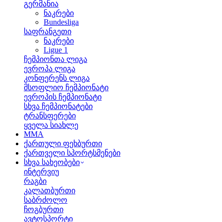
გერმანია
ნაკრები
Bundesliga
საფრანგეთი
ნაკრები
Ligue 1
ჩემპიონთა ლიგა
ევროპა ლიგა
კონფერენს ლიგა
მსოფლიო ჩემპიონატი
ევროპის ჩემპიონატი
სხვა ჩემპიონატები
ტრანსფერები
ყველა სიახლე
MMA
ქართული ფეხბურთი
ქართველი სპორტსმენები
სხვა სახეობები
ინტერვიუ
რაგბი
კალათბურთი
საბრძოლო
ჩოგბურთი
ავტოსპორტი