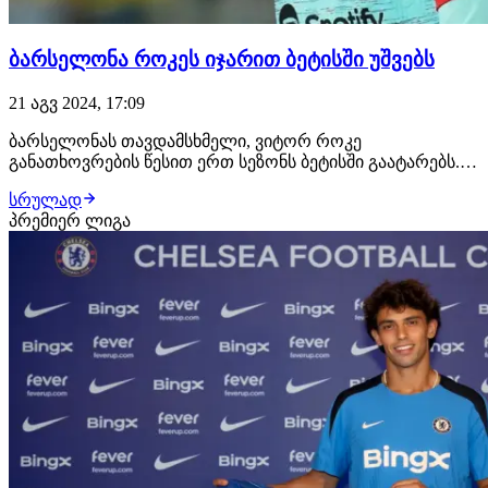
ბარსელონა როკეს იჯარით ბეტისში უშვებს
21 აგვ 2024, 17:09
ბარსელონას თავდამსხმელი, ვიტორ როკე
განათხოვრების წესით ერთ სეზონს ბეტისში გაატარებს.
შეგახსენებთ, რომ ახალგაზრდა შემტევი
სრულად
თავდაპირველად უნდა გადასულიყო ლისაბონის
პრემიერ ლიგა
სპორტინგში, მაგრამ აღნიშნული ტრანსფერი არ შედგა.
უკვე გადაწყვეტილია, რომ ბრაზილიელი ფორვარდი
სევილიურ კლუბში გადავა.კა…