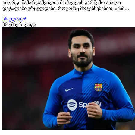
გიორგი მამარდაშვილის მომავლის გარშემო ახალი
დეტალები ვრცელდება. როგორც მოგეხსენებათ, აქამდე
აქტუალური იყო შემდეგი ვარიანტი - ლივერპული
სრულად
ქართველ კარის დარაჯს ამ ზაფხულს გაიფორმებდა,
პრემიერ ლიგა
მაგრამ იჯარით ორი სეზონის მანძილზე მას ბორნმუთში
გაანათხოვრებდა. რაც შეეხება ტრანსფერის
ღირებულებას,…