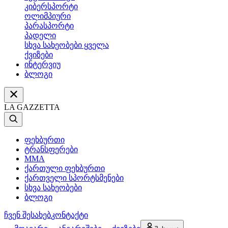
კიბერსპორტი
ოლიმპიური
პარასპორტი
პადელი
სხვა სახეობები ყველა
ქვიზები
ინტერვიუ
ბლოგი
LA GAZZETTA
ფეხბურთი
ტრანსფერები
MMA
ქართული ფეხბურთი
ქართველი სპორტსმენები
სხვა სახეობები
ბლოგი
ჩვენ შესახებ
კონტაქტი