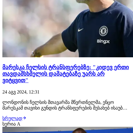
მარესკა ჩელსის ტრანსფერებზე: "კიდევ ერთი
თავდამსხმელის დამატებაზე უარს არ
ვიტყვით"
24 აგვ 2024, 12:31
ლონდონის ჩელსის მთავარმა მწვრთნელმა, ენცო
მარესკამ თავისი გუნდის ტრანსფერების შესახებ ისაუბრა.
მიუხედავად იმისა, რომ ინგლისური კლუბის
სრულად
განკარგულებაში ამ დროისთვის 40-ზე მეტი მოთამაშეა,
სერია A
იტალიელი დამრიგებელი არ გამორიცხავს
შემადგენლობის კიდევ უფრო გაძლიერების