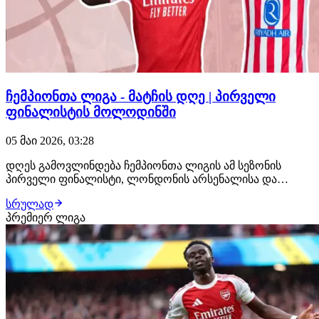
ჩემპიონთა ლიგა - მატჩის დღე | პირველი
ფინალისტის მოლოდინში
05 მაი 2026, 03:28
დღეს გამოვლინდება ჩემპიონთა ლიგის ამ სეზონის
პირველი ფინალისტი, ლონდონის არსენალისა და
მადრიდის ატლეტიკოს განმეორებით შეხვედრაში.
სრულად
განვიხილოთ, თუ რას უნდა ველოდოთ აღნიშნული
პრემიერ ლიგა
დუელისგან. არსენალი V ატლეტიკო | 23:00 ამ გუნდების
პირველი ნახევარფინალური მატჩი დასრულდა ფრედ,
ანგარიშით 1:…