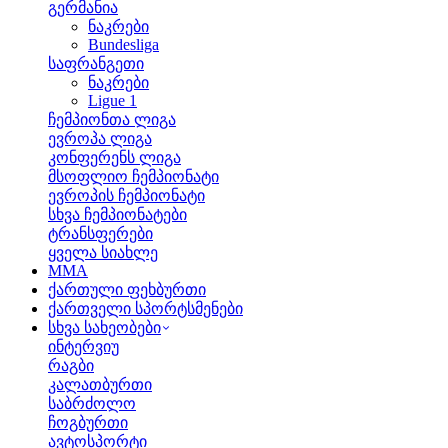
გერმანია
ნაკრები
Bundesliga
საფრანგეთი
ნაკრები
Ligue 1
ჩემპიონთა ლიგა
ევროპა ლიგა
კონფერენს ლიგა
მსოფლიო ჩემპიონატი
ევროპის ჩემპიონატი
სხვა ჩემპიონატები
ტრანსფერები
ყველა სიახლე
MMA
ქართული ფეხბურთი
ქართველი სპორტსმენები
სხვა სახეობები
ინტერვიუ
რაგბი
კალათბურთი
საბრძოლო
ჩოგბურთი
ავტოსპორტი