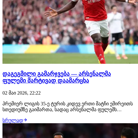
დაგეგმილი გამარჯვება — არსენალმა
ფულემი მარტივად დაამარცხა
02 მაი 2026, 22:22
პრემიერ ლიგის 35-ე ტურის კიდევ ერთი მატჩი ემირეითს
სთედიუმზე გაიმართა, სადაც არსენალმა ფულემს
უმასპინძლა. მიკელ არტეტას გუნდმა მეტოქეს ყველა
სრულად
კომპონენტში აჯობა და სრულიად დამსახურებული
გამარჯვებაც მოიპოვა. "მეთოფეებმა" ამ გამარჯვებით 76
ქულა მოაგროვეს, რითაც პირველი ადგილი გაიმყარ…