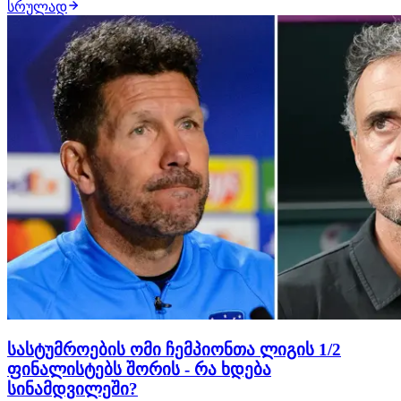
სრულად
ფრანგი ექს-ფორვარდის თქმით, ლონდონელთა
ჩემპიონობა რეალურია ისე, როგორც არასდროს,
რადგან ყველაფერი ახლა სწორედ მათ ხელშია.
"ნამდვილად ვერ…
სასტუმროების ომი ჩემპიონთა ლიგის 1/2
ფინალისტებს შორის - რა ხდება
სინამდვილეში?