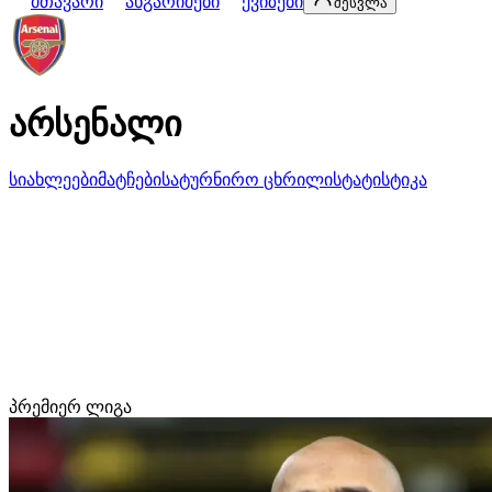
მთავარი
ანგარიშები
ქვიზები
შესვლა
არსენალი
სიახლეები
მატჩები
სატურნირო ცხრილი
სტატისტიკა
პრემიერ ლიგა