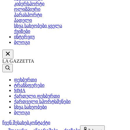
კიბერსპორტი
ოლიმპიური
პარასპორტი
პადელი
სხვა სახეობები ყველა
ქვიზები
ინტერვიუ
ბლოგი
LA GAZZETTA
ფეხბურთი
ტრანსფერები
MMA
ქართული ფეხბურთი
ქართველი სპორტსმენები
სხვა სახეობები
ბლოგი
ჩვენ შესახებ
კონტაქტი