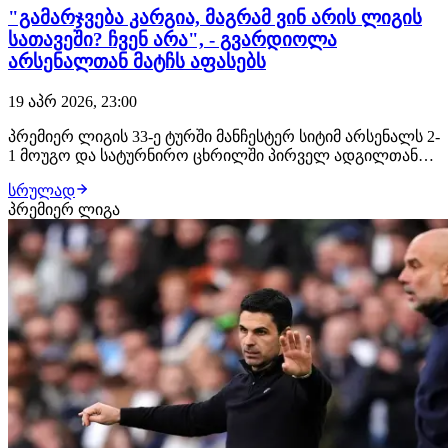
"გამარჯვება კარგია, მაგრამ ვინ არის ლიგის
სათავეში? ჩვენ არა", - გვარდიოლა
არსენალთან მატჩს აფასებს
19 აპრ 2026, 23:00
პრემიერ ლიგის 33-ე ტურში მანჩესტერ სიტიმ არსენალს 2-
1 მოუგო და სატურნირო ცხრილში პირველ ადგილთან
სხვაობა 3 ქულამდე შეამცირა. ამ ყველაფერს კი ისიც
სრულად
ემატება, რომ "ქალაქელებს" ერთი მატჩით ნაკლები აქვს
პრემიერ ლიგა
ჩატარებული, რის ფონზეც საჩემპიონო მარათონი კიდევ
უფრო დაიძაბა. შეხვედრის დასრულების…