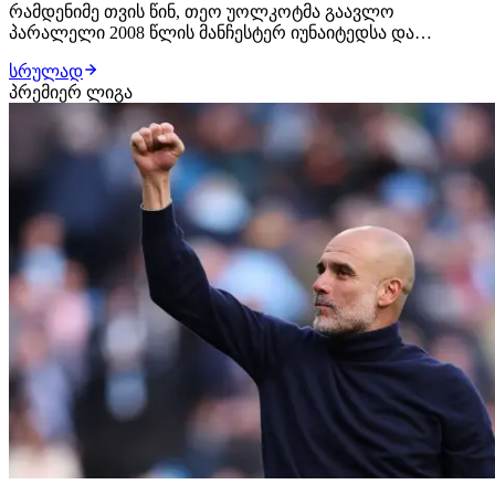
რამდენიმე თვის წინ, თეო უოლკოტმა გაავლო
პარალელი 2008 წლის მანჩესტერ იუნაიტედსა და
ამჟამინდელი სეზონის არსენალს შორის. ინგლისელ ექს-
სრულად
ვინგერს აღნიშნულ შედარებას უხსენებენ დღემდე და
პრემიერ ლიგა
ამჯერად რიო ფერდინანდთან საუბარში ის პატრის ევრამ
გააკრიტიკა. "უოლკოტი სრული სერიოზულობით
ადარებდა 20…