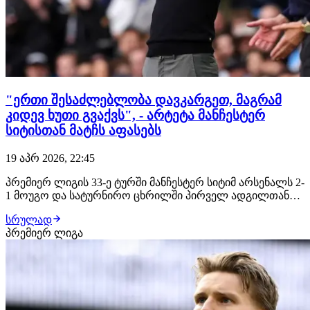
"ერთი შესაძლებლობა დავკარგეთ, მაგრამ
კიდევ ხუთი გვაქვს", - არტეტა მანჩესტერ
სიტისთან მატჩს აფასებს
19 აპრ 2026, 22:45
პრემიერ ლიგის 33-ე ტურში მანჩესტერ სიტიმ არსენალს 2-
1 მოუგო და სატურნირო ცხრილში პირველ ადგილთან
სხვაობა 3 ქულამდე შეამცირა. ამ ყველაფერს კი ისიც
სრულად
ემატება, რომ "ქალაქელებს" ერთი მატჩით ნაკლები აქვს
პრემიერ ლიგა
ჩატარებული, რის ფონზეც საჩემპიონო მარათონი კიდევ
უფრო დაიძაბა. შეხვედრის დასრულების…