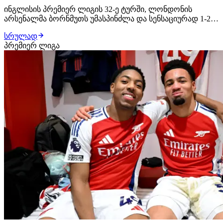
ინგლისის პრემიერ ლიგის 32-ე ტურში, ლონდონის
არსენალმა ბორნმუთს უმასპინძლა და სენსაციურად 1-2
დამარცხდა. მატჩის ანგარიში მე-17 წუთზე კროუპიმ
სრულად
გახსნა და სტუმრები დააწინაურა. 35-ე წუთზე იოკერეშმა
პრემიერ ლიგა
გამოიჩინა თავი და წონასწორობა აღადგინა. 74-ე წუთზე,
სკოტმა აიღო არსენალის კარი და საბოლო…