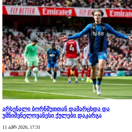
შემადგენლობებს. არსენალი VS. სპორტინგი არსენალი
(4-2-3-1):…
არსენალი ბორნმუთთან დამარცხდა და
უმნიშვნელოვანესი ქულები დაკარგა
11 აპრ 2026, 17:31