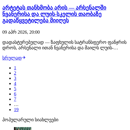
არტეტას თანხმობა არის — არსენალში
ნვანერისა და ლუის-სკელის თაობაზე
გადაწყვეტილება მიიღეს
09 აპრ 2026, 20:00
დადასტურებულად — ზაფხულის სატრანსფერო ფანჯრის
დროს, არსენალი ითან ნვანერისა და მაილს ლუის-
სკელის თაობაზე ყველა შეთავაზებას განიხილავს! დიახ,
სრულად
ლონდონური კლუბი მზადაა ახალგაზრდა
ფეხბურთელები გაასხვისოს და ამის თაობაზე მიკელ
1
არტეტას თანხმობაც არსებობს. როგორც ცნობილი
2
ხდება, მაილს ლუი…
3
4
5
6
7
…
19
პოპულარული სიახლეები