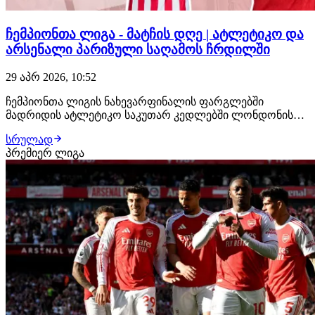
ჩემპიონთა ლიგა - მატჩის დღე | ატლეტიკო და
არსენალი პარიზული საღამოს ჩრდილში
29 აპრ 2026, 10:52
ჩემპიონთა ლიგის ნახევარფინალის ფარგლებში
მადრიდის ატლეტიკო საკუთარ კედლებში ლონდონის
არსენალს მიიღებს. განვიხილოთ, თუ რას უნდა
სრულად
ველოდოთ აღნიშნული შეხვედრისგან. ატლეტიკო V
პრემიერ ლიგა
არსენალი | 23:00 არსენალს ჩემპიონთა ლიგის ამ სეზონში
ატლეტიკოს დამარცხების გამოცდილება უკვე აქვს. ფაზის
მესამე…