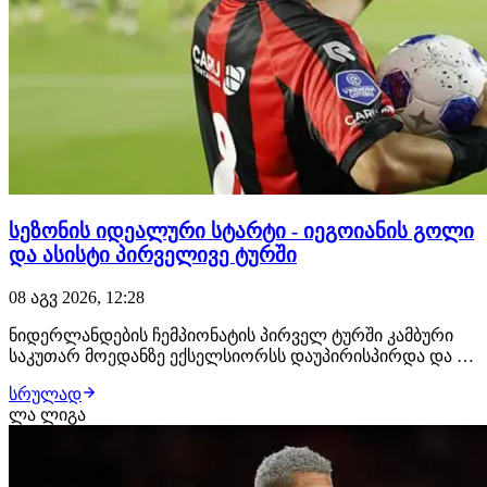
სეზონის იდეალური სტარტი - იეგოიანის გოლი
და ასისტი პირველივე ტურში
08 აგვ 2026, 12:28
ნიდერლანდების ჩემპიონატის პირველ ტურში კამბური
საკუთარ მოედანზე ექსელსიორსს დაუპირისპირდა და 0:4
დამარცხდა. ძირითად შემადგენლობაში იყო
სრულად
ექსელსიორსის ქართველი ფეხბურთელი ირაკლი
ლა ლიგა
იეგოიანი. ერედივიზონის ახალი სეზონის პირველი გოლი
სწორედ იეგოიანის ანგარიშზეა. მან ანგარიში მე-17 წუთზე
გ…