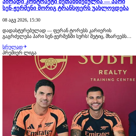
პირადი კონტრაქტი შეთანხმებულია — პარი
სენ-ჟერმენი მორიგ ტრანსფერს უახლოვდება
08 აგვ 2026, 15:30
დადასტურებულად — ფერან ტორესს კარიერის
გაგრძელება პარი სენ-ჟერმენში სურს! მეტიც, მხარეებს
შორის პირადი კონტრაქტის ყველა დეტალი
სრულად
შეთანხმებულია, პარიზელები კი ტრანსფერის დახურვას
პრემიერ ლიგა
უახლოეს დღეებში გეგმავენ. ლუის ენრიკეს დაჟინებული
მოთხოვნით, კლუბმა ესპანელი ფორვარდის
ტრანსფერზე მუშაობ…