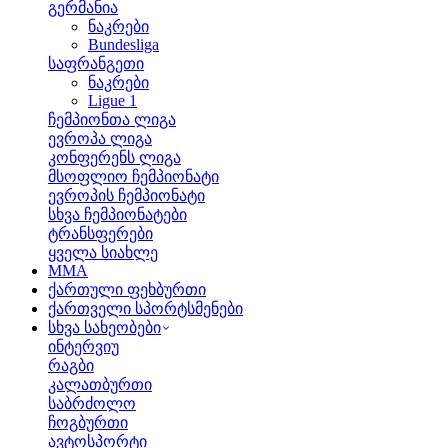
გერმანია
ნაკრები
Bundesliga
საფრანგეთი
ნაკრები
Ligue 1
ჩემპიონთა ლიგა
ევროპა ლიგა
კონფერენს ლიგა
მსოფლიო ჩემპიონატი
ევროპის ჩემპიონატი
სხვა ჩემპიონატები
ტრანსფერები
ყველა სიახლე
MMA
ქართული ფეხბურთი
ქართველი სპორტსმენები
სხვა სახეობები
ინტერვიუ
რაგბი
კალათბურთი
საბრძოლო
ჩოგბურთი
ავტოსპორტი