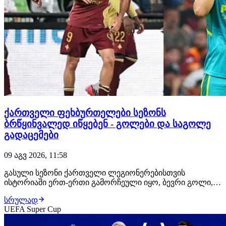
ქართველი ფეხბურთელები სეზონს
ბრწყინვალედ იწყებენ - გოლები და საგოლე
გადაცემები
09 აგვ 2026, 11:58
გასული სეზონი ქართველი ლეგიონერებისთვის
ისტორიაში ერთ-ერთი გამორჩეული იყო, ბევრი გოლი,
საგოლე გადაცემა და ტიტულები. ყველაფერი ისე
სრულად
დაიწყო, რომ ქართველებისთვის ეს სეზონიც შედეგიანი
UEFA Super Cup
უნდა იყოს. ჩვენმა ლეგიონერებმა სეზონი ბრწყინვალედ
დაიწყეს. ჯერ თავი ირაკლი იეგოიანმა გამოიჩინა,