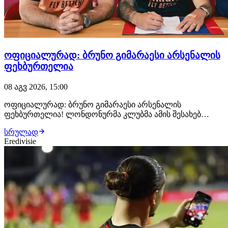
ოფიციალურად: ბრუნო გიმარაესი არსენალის
ფეხბურთელია
08 აგვ 2026, 15:00
ოფიციალურად: ბრუნო გიმარაესი არსენალის
ფეხბურთელია! ლონდონურმა კლუბმა ამის შესახებ
განცხადება სულ რამდენიმე წუთის წინ გაავრცელა.
სრულად
ბრაზილიელმა ნახევარმცველმა არსენალთან
Eredivisie
კონტრაქტი 2030 წლამდე გააფორმა, მხარეებს შორის კი
£75 მილიონიანი გარიგება შედგა.