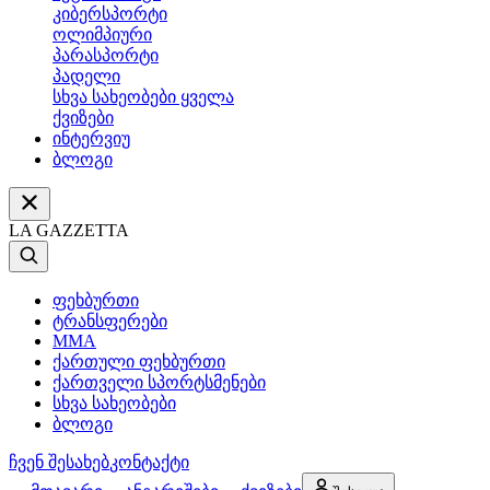
კიბერსპორტი
ოლიმპიური
პარასპორტი
პადელი
სხვა სახეობები ყველა
ქვიზები
ინტერვიუ
ბლოგი
LA GAZZETTA
ფეხბურთი
ტრანსფერები
MMA
ქართული ფეხბურთი
ქართველი სპორტსმენები
სხვა სახეობები
ბლოგი
ჩვენ შესახებ
კონტაქტი