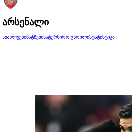
არსენალი
სიახლეები
მატჩები
სატურნირო ცხრილი
სტატისტიკა