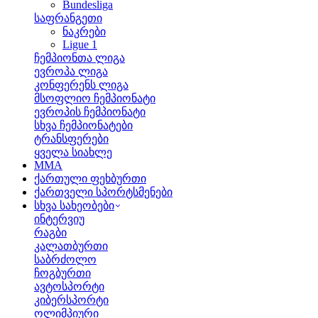
Bundesliga
საფრანგეთი
ნაკრები
Ligue 1
ჩემპიონთა ლიგა
ევროპა ლიგა
კონფერენს ლიგა
მსოფლიო ჩემპიონატი
ევროპის ჩემპიონატი
სხვა ჩემპიონატები
ტრანსფერები
ყველა სიახლე
MMA
ქართული ფეხბურთი
ქართველი სპორტსმენები
სხვა სახეობები
ინტერვიუ
რაგბი
კალათბურთი
საბრძოლო
ჩოგბურთი
ავტოსპორტი
კიბერსპორტი
ოლიმპიური