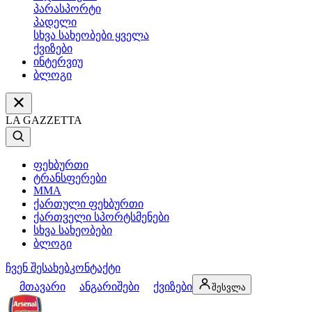
პარასპორტი
პადელი
სხვა სახეობები ყველა
ქვიზები
ინტერვიუ
ბლოგი
LA GAZZETTA
ფეხბურთი
ტრანსფერები
MMA
ქართული ფეხბურთი
ქართველი სპორტსმენები
სხვა სახეობები
ბლოგი
ჩვენ შესახებ
კონტაქტი
მთავარი
ანგარიშები
ქვიზები
შესვლა