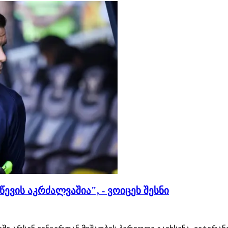
ევის აკრძალვაშია", - ვოიცეხ შესნი