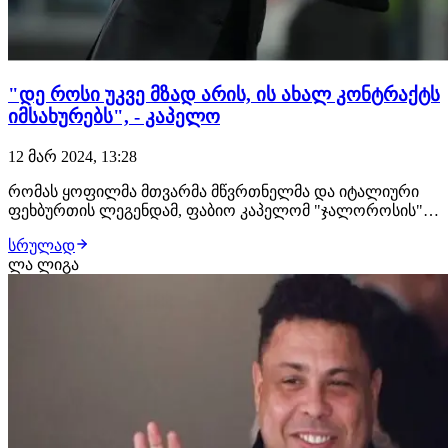
"დე როსი უკვე მზად არის, ის ახალ კონტრაქტს
იმსახურებს", - კაპელო
12 მარ 2024, 13:28
რომას ყოფილმა მთვარმა მწვრთნელმა და იტალიური
ფეხბურთის ლეგენდამ, ფაბიო კაპელომ "ჯალოროსის"
დღევანდელ სათამაშო კონდიციასა და დანიელე დე
სრულად
როსიზე საინტერესოდ ისაუბრა:"2000-იანი წლების
ლა ლიგა
დასაწყისში, როდესაც ჩვენ სკუდეტო მოვიგეთ, მთავარ
გუნდში ახალგაზრდა ფეხბურთელების დაწინაურება
დავიწყე…