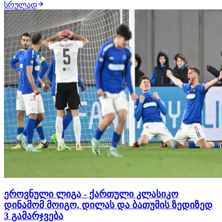
სრულად
კედლებში მიიღებს ნაპოლის, მოედანზე ქართველი
ვინგერიც იქნება. იტალიელ ექს-დამრიგებელს მიაჩნია,
რომ კატალონიელთა სუსტი წერტილი არის დაცვა და
"პარ…
ეროვნული ლიგა - ქართული კლასიკო
დინამომ მოიგო, დილას და ბათუმის ზედიზედ
3 გამარჯვება