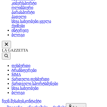
კიბერსპორტი
ოლიმპიური
პარასპორტი
პადელი
სხვა სახეობები ყველა
ქვიზები
ინტერვიუ
ბლოგი
LA GAZZETTA
ფეხბურთი
ტრანსფერები
MMA
ქართული ფეხბურთი
ქართველი სპორტსმენები
სხვა სახეობები
ბლოგი
ჩვენ შესახებ
კონტაქტი