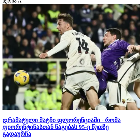
სერია A
მოვიგებთ, ისტორიაში პირველად ევროპის ჩემპიონატზე
ვითამაშებთ, რაც მთელი საქართველოს ოცნებაა. ამ…
დრამატული მატჩი ფლორენციაში - რომა
ფიორენტინასთან წაგებას 95-ე წუთზე
გადაურჩა