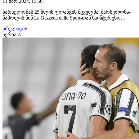
11 მარ 2024, 15:50
ბარსელონას 29 წლის ფლანგის მცველმა, ბარსელონა-
ნაპოლის წინ La Gazzetta dello Sport-თან საინტერესო
თემებზე ისაუბრა:"საკმაოდ რთული სეზონი გვაქვს.
სრულად
მწვრთნელმა შუა სეზონში განაცხადა, რომ ზაფხულში
სერია A
გუნდს დატოვებს. ბარსას ამ სეზონში ბევრი აღმავლობა
და ვარდნა ჰქონდა, ამის ახსნა ძნელია, მაგ…