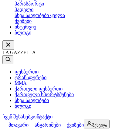
პარასპორტი
პადელი
სხვა სახეობები ყველა
ქვიზები
ინტერვიუ
ბლოგი
LA GAZZETTA
ფეხბურთი
ტრანსფერები
MMA
ქართული ფეხბურთი
ქართველი სპორტსმენები
სხვა სახეობები
ბლოგი
ჩვენ შესახებ
კონტაქტი
მთავარი
ანგარიშები
ქვიზები
შესვლა