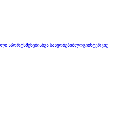
ლი სპორტსმენები
სხვა სახეობები
ბლოგი
ინტერვიუ