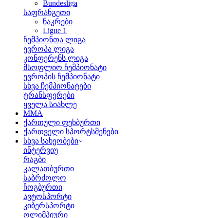
Bundesliga
საფრანგეთი
ნაკრები
Ligue 1
ჩემპიონთა ლიგა
ევროპა ლიგა
კონფერენს ლიგა
მსოფლიო ჩემპიონატი
ევროპის ჩემპიონატი
სხვა ჩემპიონატები
ტრანსფერები
ყველა სიახლე
MMA
ქართული ფეხბურთი
ქართველი სპორტსმენები
სხვა სახეობები
ინტერვიუ
რაგბი
კალათბურთი
საბრძოლო
ჩოგბურთი
ავტოსპორტი
კიბერსპორტი
ოლიმპიური