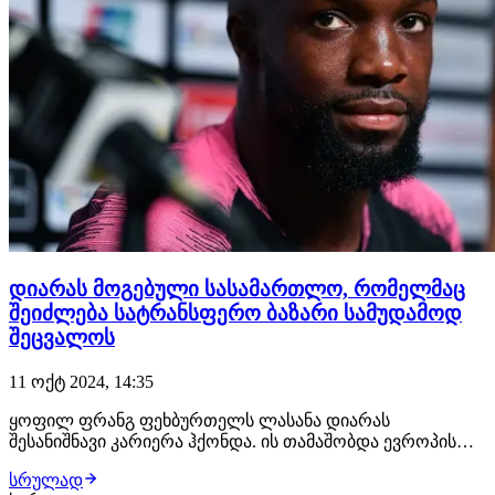
დიარას მოგებული სასამართლო, რომელმაც
შეიძლება სატრანსფერო ბაზარი სამუდამოდ
შეცვალოს
11 ოქტ 2024, 14:35
ყოფილ ფრანგ ფეხბურთელს ლასანა დიარას
შესანიშნავი კარიერა ჰქონდა. ის თამაშობდა ევროპის
ისეთ ტოპ კლუბებში როგორიცაა ჩელსი, არსენალი,
სრულად
რეალ მადრიდი, მარსელი და პსჟ, ამ დროში კი