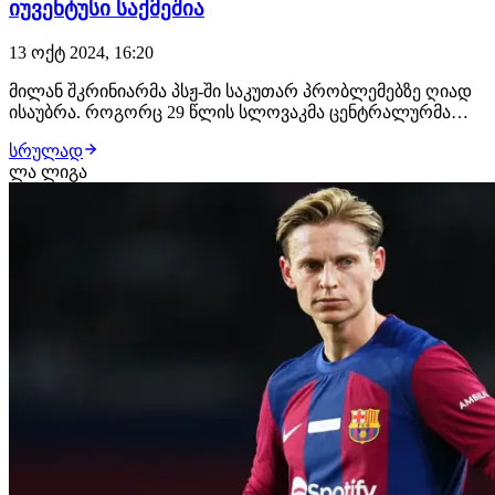
იუვენტუსი საქმეშია
13 ოქტ 2024, 16:20
მილან შკრინიარმა პსჟ-ში საკუთარ პრობლემებზე ღიად
ისაუბრა. როგორც 29 წლის სლოვაკმა ცენტრალურმა
მცველმა განაცხადა, ის უკმაყოფილოა იმ სათამაშო
სრულად
დროით რასაც ლუის ენრიკე მას აძლევს, შესაბამისად,
ლა ლიგა
იანვრის სატრანსფერო ფანჯრის დროს, ფეხბურთელი
გუნდის გამოცვლას შეეცდება.შკრინიარი პსჟ-ს ღირს…