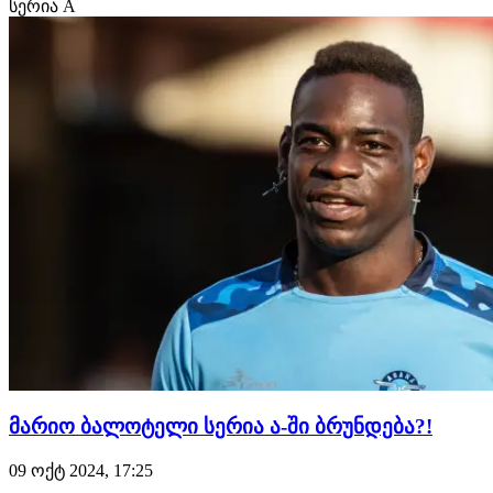
სერია A
ფეხბურთელმა საკმაოდ ბევრი ტიტულის მოგება
მოახერხა. ლასანამ ასევე ჩაატარა 34 მატჩი საფრანგეთის
ეროვნულ ნაკრე…
მარიო ბალოტელი სერია ა-ში ბრუნდება?!
09 ოქტ 2024, 17:25