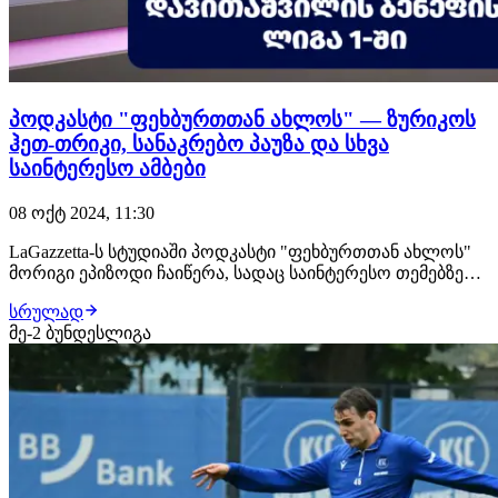
პოდკასტი "ფეხბურთთან ახლოს" — ზურიკოს
ჰეთ-თრიკი, სანაკრებო პაუზა და სხვა
საინტერესო ამბები
08 ოქტ 2024, 11:30
LaGazzetta-ს სტუდიაში პოდკასტი "ფეხბურთთან ახლოს"
მორიგი ეპიზოდი ჩაიწერა, სადაც საინტერესო თემებზე
შედგა საუბარი.პოდკასტის პირველ ნაწილში ვისაუბრეთ
სრულად
ზურიკო დავითაშვილის ჰეთ-თრიკზე და სხვა
მე-2 ბუნდესლიგა
ლეგიონერების მატჩებზე, რომელიც უიქენდზე გაიმართა.
ასევე, გამოვარჩიეთ გველესიანის გოლი, ქვილით…