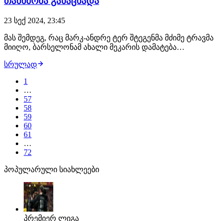
თანხმობა განაცხადა
23 სექ 2024, 23:45
მას შემდეგ, რაც მარკ-ანდრე ტერ შტეგენმა მძიმე ტრავმა
მიიღო, ბარსელონამ ახალი მეკარის დამატება
გადაწყვიტა. ვინაიდან სატრანსფერო ფანჯარა
სრულად
დახურულია, განიხილება თავისუფალი აგენტის დამატება
და როგორც ცნობილი ხდება, #1 სამიზნე, დიდი
1
ალბათობით, კეილორ ნავასი იქნება. 37 წლის
…
კოსტარიკელი…
57
58
59
60
61
…
72
პოპულარული სიახლეები
პრემიერ ლიგა