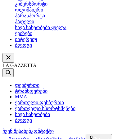
კიბერსპორტი
ოლიმპიური
პარასპორტი
პადელი
სხვა სახეობები ყველა
ქვიზები
ინტერვიუ
ბლოგი
LA GAZZETTA
ფეხბურთი
ტრანსფერები
MMA
ქართული ფეხბურთი
ქართველი სპორტსმენები
სხვა სახეობები
ბლოგი
ჩვენ შესახებ
კონტაქტი