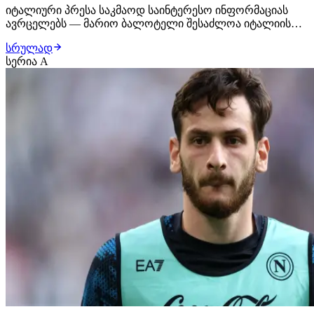
იტალიური პრესა საკმაოდ საინტერესო ინფორმაციას
ავრცელებს — მარიო ბალოტელი შესაძლოა იტალიის
სერია ა-ში დაბრუნდეს! ვეტერანი იტალიელის დამატებას
სრულად
ჯენოა ცდილობს და როგორც ირკვევა, მხარეებს შორის
სერია A
პირველი კონტაქტი უკვე შედგა. ტრანსფერზე გენუური
გუნდის მთავარი მწვრთნელი ალბერტო ჯილარდინო…