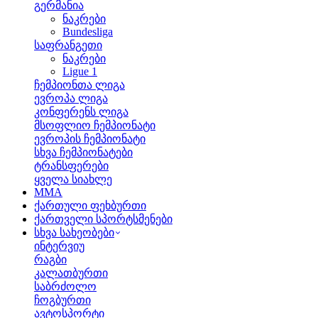
გერმანია
ნაკრები
Bundesliga
საფრანგეთი
ნაკრები
Ligue 1
ჩემპიონთა ლიგა
ევროპა ლიგა
კონფერენს ლიგა
მსოფლიო ჩემპიონატი
ევროპის ჩემპიონატი
სხვა ჩემპიონატები
ტრანსფერები
ყველა სიახლე
MMA
ქართული ფეხბურთი
ქართველი სპორტსმენები
სხვა სახეობები
ინტერვიუ
რაგბი
კალათბურთი
საბრძოლო
ჩოგბურთი
ავტოსპორტი