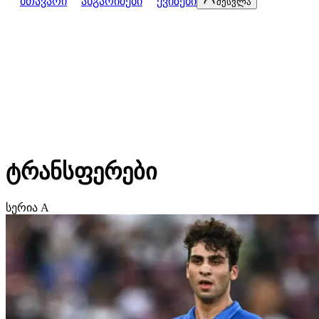
მთავარი
ანგარიშები
ქვიზები
შესვლა
ტრანსფერები
სერია A