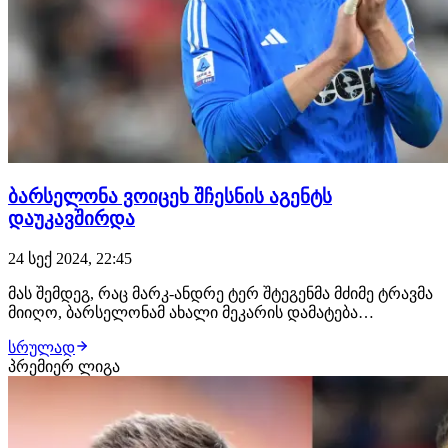
ბარსელონა ვოიცეხ შჩესნის აგენტს
დაუკავშირდა
24 სექ 2024, 22:45
მას შემდეგ, რაც მარკ-ანდრე ტერ შტეგენმა მძიმე ტრავმა
მიიღო, ბარსელონამ ახალი მეკარის დამატება
გადაწყვიტა. ვინაიდან სატრანსფერო ფანჯარა
სრულად
დახურულია, განიხილება თავისუფალი აგენტის დამატება
პრემიერ ლიგა
და როგორც ირკვევა სიაში ორი ფეხბურთელია:
კეილორ ნავასი და ვოიცეხ შჩესნი. კოსტარიკელმა
მეკარემ კ…