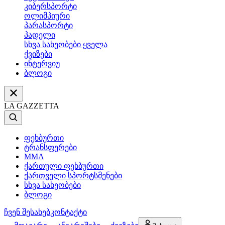
კიბერსპორტი
ოლიმპიური
პარასპორტი
პადელი
სხვა სახეობები ყველა
ქვიზები
ინტერვიუ
ბლოგი
LA GAZZETTA
ფეხბურთი
ტრანსფერები
MMA
ქართული ფეხბურთი
ქართველი სპორტსმენები
სხვა სახეობები
ბლოგი
ჩვენ შესახებ
კონტაქტი