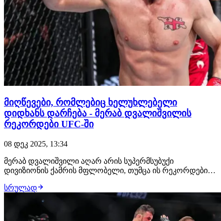
მიღწევები, რომლებიც ხელუხლებელი
დიდხანს დარჩება - მერაბ დვალიშვილის
რეკორდები UFC-ში
08 დეკ 2025, 13:34
მერაბ დვალიშვილი აღარ არის სუპერმსუბუქი
დივიზიონის ქამრის მფლობელი, თუმცა ის რეკორდები,
რომელიც მან დაამყარა ჩემპიონობისკენ მიმავალ გზაზე
სრულად
და უშუალოდ ჩემპიონობის დროს, ხელუხლებელი კიდევ
დიდხანს დარჩება. ყველაზე მეტი მოგება საბმიშენით 61
კგ-ში, უკონკურენტოდ ქართველი ექს-ჩემპიონი. "…