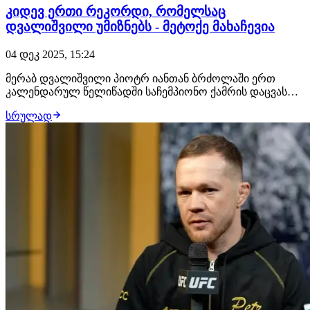
კიდევ ერთი რეკორდი, რომელსაც
დვალიშვილი უმიზნებს - მეტოქე მახაჩევია
04 დეკ 2025, 15:24
მერაბ დვალიშვილი პიოტრ იანთან ბრძოლაში ერთ
კალენდარულ წელიწადში საჩემპიონო ქამრის დაცვას
მეოთხედ ეცდება. გამარჯვების შემთხვევაში, ქართველი
სრულად
ჩემპიონი მსოფლიოს მთავარ პრომოუშენში უნიკალურ
მიღწევას დააფიქსირებს. საინტერესოა, რომ ერთ წელში
ქამრის 4-ჯერ დაცვა არ არის ერთადერთი რეკორდი,…