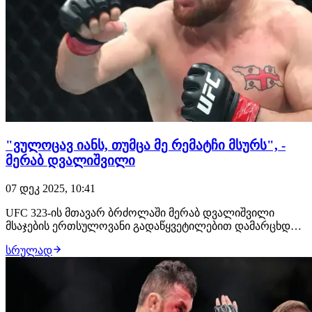
"ვულოცავ იანს, თუმცა მე რემატჩი მსურს", -
მერაბ დვალიშვილი
07 დეკ 2025, 10:41
UFC 323-ის მთავარ ბრძოლაში მერაბ დვალიშვილი
მსაჯების ერთსულოვანი გადაწყვეტილებით დამარცხდა
პიოტრ იანთან, რითაც მან სუპერმსუბუქი დივიზიონის
სრულად
ჩემპიონობა დაკარგა. ჩხუბის დასრულების შემდეგ,
ქართველმა მებრძოლმა კომენტარი გააკეთა: ეს
ყველაფერი სპორტის განუყოფელი ნაწილია. იანი დღეს
ჩემზე…