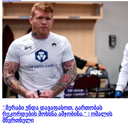
დასვენება შესთავაზა, თუმცა თავად მებრძოლი დიდხანს
დასვენებას არ აპირებს. UFC-მ დამირეკ…
"მერაბი უნდა დავაფასოთ, გართობას
რეკორდების მოხსნა ამჯობინა," | ომალის
მწვრთნელი