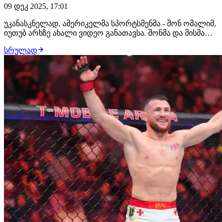
09 დეკ 2025, 17:01
უკანასკნელად, ამერიკელმა სპორტსმენმა - შონ ომალიმ,
იუთუბ არხზე ახალი ვიდეო განათავსა. შონმა და მისმა
მთავარმა მწვრთნელმა, ტიმ უელჩმა იანისა და
სრულად
დვალიშვილის ბოლო შეხვედრასთან ერთად, მერაბის
კარიერა განიხილეს. მერაბი ნამდვილად
დასაფასებელია. მას დასვენება და წვეულებებზე
სიარული შეეძ…