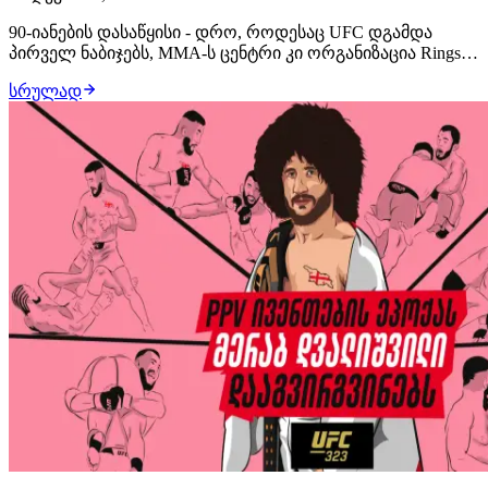
90-იანების დასაწყისი - დრო, როდესაც UFC დგამდა
პირველ ნაბიჯებს, MMA-ს ცენტრი კი ორგანიზაცია Rings-ი
იყო. სწორედ მანდ იყვნენ თავმოყრილნი საუკეთესო
სრულად
მოჩხუბრები შერეული საბრძოლო ხელოვნებებიდან.
აზიელები თავიდან აქცენტს აკეთებდნენ პურორესუზე
(იაპონური რესლინგი), მაგრამ მოგვიანებით, ის…