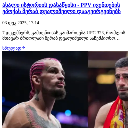
ახალი ისტორიის დასაწყისი - PPV ივენთების
ეპოქას მერაბ დვალიშვილი დააგვირგვინებს
03 დეკ 2025, 13:14
7 დეკემბერს, გამთენიისას გაიმართება UFC 323, რომლის
მთავარ ბრძოლაში მერაბ დვალიშვილი საჩემპიონო
ქამარს პიოტრ იანთან რემატჩში დაიცავს. შეგახსენებთ,
სრულად
ეს იქნება ე.წ. PPV-ს ფორმატის ბოლო ღონისძიება, რის
შემდეგაც დასრულდება მსოფლიოს მთავარი
პრომოუშენის ESPN-თან თანამშრომლობა. 2026 წლიდ…