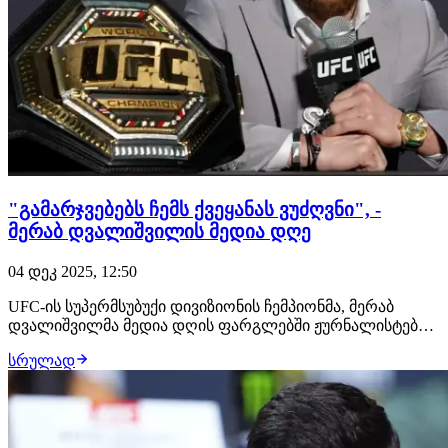
"გამარჯვებებს ჩემს ქვეყანას ვუძღვნი", -
მერაბ დვალიშვილის მედია დღე
04 დეკ 2025, 12:50
UFC-ის სუპერმსუბუქი დივიზიონის ჩემპიონმა, მერაბ
დვალიშვილმა მედია დღის ფარგლებში ჟურნალისტების
კითხვებს უპასუხა. შეგახსენებთ, მსოფლიოს მთავარი
სრულად
პრომოუშენის 323-ე ღონისძიებაზე ქართველი
მებრძოლის მეტოქე პიოტრ იანი იქნება. ჩემი მიზანი იყო
წელს ოთხი ბრძოლის გამართვა და მადლობა მინდა მ…