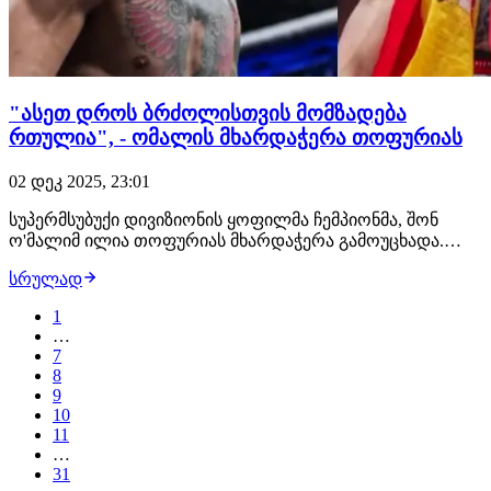
"ასეთ დროს ბრძოლისთვის მომზადება
რთულია", - ომალის მხარდაჭერა თოფურიას
02 დეკ 2025, 23:01
სუპერმსუბუქი დივიზიონის ყოფილმა ჩემპიონმა, შონ
ო'მალიმ ილია თოფურიას მხარდაჭერა გამოუცხადა.
შეგახსენებთ, რომ პირად ცხოვრებაში არსებული
სრულად
პრობლემების გამო, ქართველმა ჩემპიონმა 2026 წლის
პირველ ნახევარში ჩხუბზე უარი განაცხადა. მის
1
არყოფნაში დროებით ჩემპიონობას ჯასტინ გეიჯი და პედი
…
პი…
7
8
9
10
11
…
31