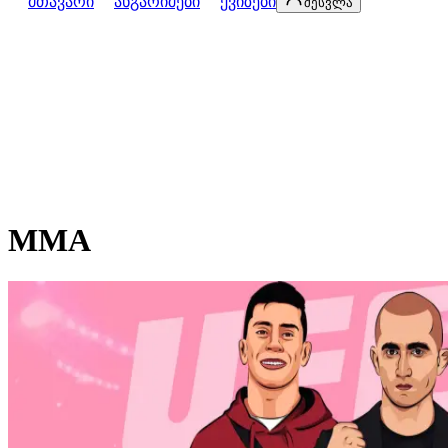
მთავარი
ანგარიშები
ქვიზები
შესვლა
MMA