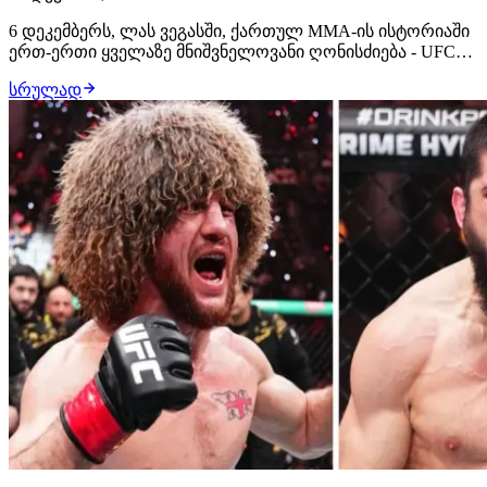
6 დეკემბერს, ლას ვეგასში, ქართულ MMA-ის ისტორიაში
ერთ-ერთი ყველაზე მნიშვნელოვანი ღონისძიება - UFC
323 გაიმართება. სუპერმსუბუქი დივიზიონის ქართველი
სრულად
ჩემპიონი - მერაბ დვალიშვილი, მისთვის უკვე კარგად
ნაცნობი პიოტრ იანის ხელმეორედ დამარცხებას
შეეცდება. ზემოხსენებული დაპირისპირება მერა…