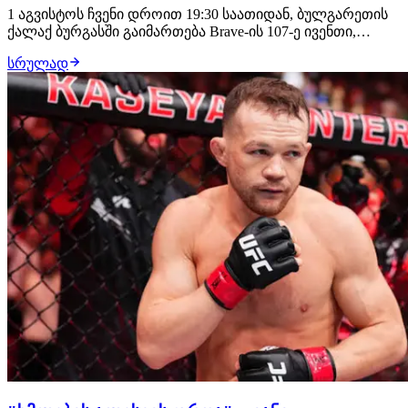
1 აგვისტოს ჩვენი დროით 19:30 საათიდან, ბულგარეთის
ქალაქ ბურგასში გაიმართება Brave-ის 107-ე ივენთი,
სადაც მონაწილეობას მიიღებს ორი ქართველი
სრულად
მებრძოლი: საღამოს თანამთავარ ჩხუბში ბიძინა
გავაშელიშვილის მოწინააღმდეგე იქნება ლუთანდო
ბიკო, უფრო ადრე კი პრელიმზე, რიგით მე-3 ბრძოლაში
ბაჩუკ…