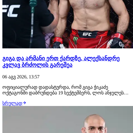
გიგა და არმანი ერთ ქარდზე, ალექსანდრე
კვლავ ბრძოლის გარეშეა
06 აგვ 2026, 13:57
ოფიციალურად დადასტურდა, რომ გიგა ჭიკაძე
ოქტაგონში დაბრუნდება 19 სექტემბერს, ლოს ანჯელესში
გასამართ UFC 331-ზე. გამოცდილი ქართველი
სრულად
მებრძოლის მოწინააღმდეგე იქნება ჟოანდერსონ ბრიტო,
რომლის ანგარიშზე 19 მოგება, 5 წაგება და ფრე არის.
იგივე ქარდზე თანამთავარ ჩხუბში არმან ცარუკიანი
მაურ…