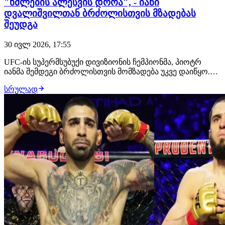
"ხმლების ალესვის დროა", - იანი
დვალიშვილთან ბრძოლისთვის მზადებას
შეუდგა
30 ივლ 2026, 17:55
UFC-ის სუპერმსუბუქი დივიზიონის ჩემპიონმა, პიოტრ
იანმა შემდეგი ბრძოლისთვის მომზადება უკვე დაიწყო.
მან გამოაქვეყნა ვიდეო წარწერით "ხმლების ალესვის
სრულად
დროა", რომელშიც რუსი მებრძოლი სტრაიკინგში
ვარჯიშობს. გადაწყვეტილია, რომ მისი მოწინააღმდეგე
მერაბ დვალიშვილი იქნება. ბრძოლა შედგება 24 ო…