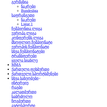
გერმანია
ნაკრები
Bundesliga
საფრანგეთი
ნაკრები
Ligue 1
ჩემპიონთა ლიგა
ევროპა ლიგა
კონფერენს ლიგა
მსოფლიო ჩემპიონატი
ევროპის ჩემპიონატი
სხვა ჩემპიონატები
ტრანსფერები
ყველა სიახლე
MMA
ქართული ფეხბურთი
ქართველი სპორტსმენები
სხვა სახეობები
ინტერვიუ
რაგბი
კალათბურთი
საბრძოლო
ჩოგბურთი
ავტოსპორტი