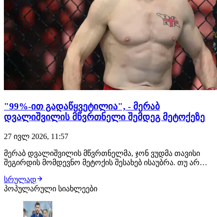
"99%-ით გადაწყვეტილია", - მერაბ
დვალიშვილის მწვრთნელი შემდეგ მეტოქეზე
27 ივლ 2026, 11:57
მერაბ დვალიშვილის მწვრთნელმა, ჯონ ვუდმა თავისი
შეგირდის მომდევნო მეტოქის შესახებ ისაუბრა. თუ არ
მოხდა რაიმე გაუთვალისწინებელი, ქართველი
სრულად
მებრძოლის შემდეგი მოწინააღმდეგე კვლავ პიოტრ იანი
პოპულარული სიახლეები
იქნება. შეგახსენებთ, ეს მათი მე-3 ჩხუბი გამოვა. "თუ იანის
მხრიდან რაიმე არ შეიცვალა, დვალიშვილი…