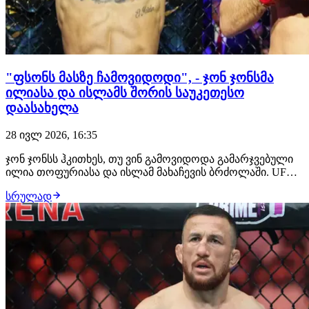
"ფსონს მასზე ჩამოვიდოდი", - ჯონ ჯონსმა
ილიასა და ისლამს შორის საუკეთესო
დაასახელა
28 ივლ 2026, 16:35
ჯონ ჯონსს ჰკითხეს, თუ ვინ გამოვიდოდა გამარჯვებული
ილია თოფურიასა და ისლამ მახაჩევის ბრძოლაში. UFC-
ის ლეგენდარულმა ჩემპიონმა არჩევანი გააკეთა
სრულად
ქართველი მებრძოლის სასარგებლოდ და მის ძლიერ
მხარედ დგომში ჩხუბი დაასახელა. "ფსონის დადება რომ
მომიწიოს, ამას თოფურიას სასარგებლოდ გავაკეთებ…