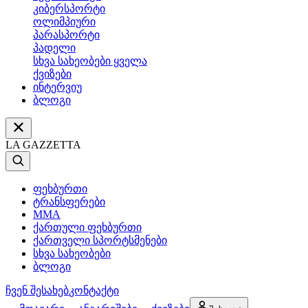
კიბერსპორტი
ოლიმპიური
პარასპორტი
პადელი
სხვა სახეობები ყველა
ქვიზები
ინტერვიუ
ბლოგი
LA GAZZETTA
ფეხბურთი
ტრანსფერები
MMA
ქართული ფეხბურთი
ქართველი სპორტსმენები
სხვა სახეობები
ბლოგი
ჩვენ შესახებ
კონტაქტი