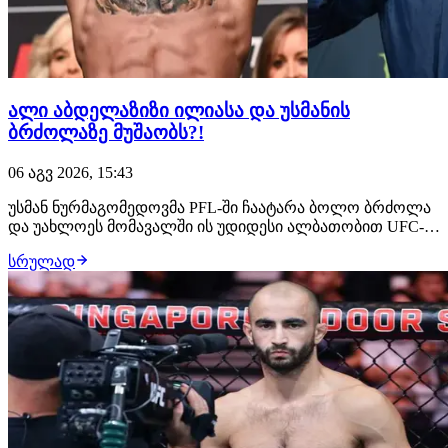
ალი აბდელაზიზი ილიასა და უსმანის
ბრძოლაზე მუშაობს?!
06 აგვ 2026, 15:43
უსმან ნურმაგომედოვმა PFL-ში ჩაატარა ბოლო ბრძოლა
და უახლოეს მომავალში ის უდიდესი ალბათობით UFC-ის
შეუერთდება. ამ საკითხზე მუშაობს დაღესტნელი
სრულად
ჩემპიონის მენეჯერი, ალი აბდელაზიზი, რომელსაც სურს,
რომ მისმა კლიენტმა მსოფლიოს მთავარ პრომოუშენში
სადებიუტო ჩხუბი ილია თოფურიასთან გამართოს.…