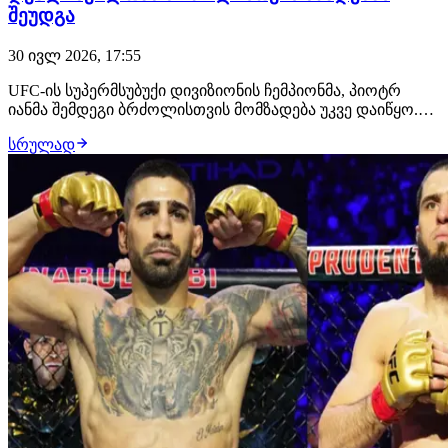
შეუდგა
30 ივლ 2026, 17:55
UFC-ის სუპერმსუბუქი დივიზიონის ჩემპიონმა, პიოტრ
იანმა შემდეგი ბრძოლისთვის მომზადება უკვე დაიწყო.
მან გამოაქვეყნა ვიდეო წარწერით "ხმლების ალესვის
სრულად
დროა", რომელშიც რუსი მებრძოლი სტრაიკინგში
ვარჯიშობს. გადაწყვეტილია, რომ მისი მოწინააღმდეგე
მერაბ დვალიშვილი იქნება. ბრძოლა შედგება 24 ო…