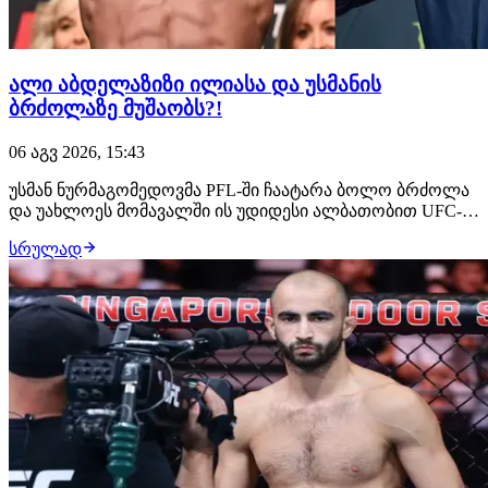
ალი აბდელაზიზი ილიასა და უსმანის
ბრძოლაზე მუშაობს?!
06 აგვ 2026, 15:43
უსმან ნურმაგომედოვმა PFL-ში ჩაატარა ბოლო ბრძოლა
და უახლოეს მომავალში ის უდიდესი ალბათობით UFC-ის
შეუერთდება. ამ საკითხზე მუშაობს დაღესტნელი
სრულად
ჩემპიონის მენეჯერი, ალი აბდელაზიზი, რომელსაც სურს,
რომ მისმა კლიენტმა მსოფლიოს მთავარ პრომოუშენში
სადებიუტო ჩხუბი ილია თოფურიასთან გამართოს.…