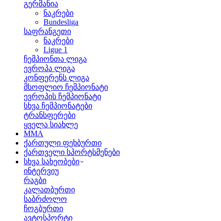
გერმანია
ნაკრები
Bundesliga
საფრანგეთი
ნაკრები
Ligue 1
ჩემპიონთა ლიგა
ევროპა ლიგა
კონფერენს ლიგა
მსოფლიო ჩემპიონატი
ევროპის ჩემპიონატი
სხვა ჩემპიონატები
ტრანსფერები
ყველა სიახლე
MMA
ქართული ფეხბურთი
ქართველი სპორტსმენები
სხვა სახეობები
ინტერვიუ
რაგბი
კალათბურთი
საბრძოლო
ჩოგბურთი
ავტოსპორტი