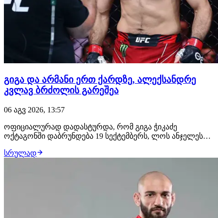
გიგა და არმანი ერთ ქარდზე, ალექსანდრე
კვლავ ბრძოლის გარეშეა
06 აგვ 2026, 13:57
ოფიციალურად დადასტურდა, რომ გიგა ჭიკაძე
ოქტაგონში დაბრუნდება 19 სექტემბერს, ლოს ანჯელესში
გასამართ UFC 331-ზე. გამოცდილი ქართველი
სრულად
მებრძოლის მოწინააღმდეგე იქნება ჟოანდერსონ ბრიტო,
რომლის ანგარიშზე 19 მოგება, 5 წაგება და ფრე არის.
იგივე ქარდზე თანამთავარ ჩხუბში არმან ცარუკიანი
მაურ…