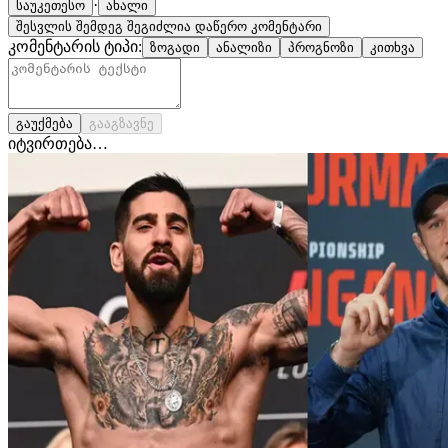
·
საუკეთესო
ახალი
შესვლის შემდეგ შეგიძლია დაწერო კომენტარი
კომენტარის ტიპი:
ზოგადი
ანალიზი
პროგნოზი
კითხვა
გაუქმება
გააგზავნე
იტვირთება…