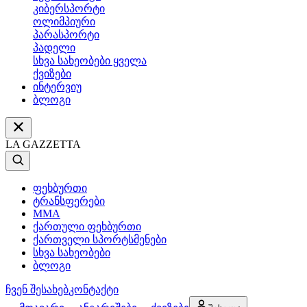
კიბერსპორტი
ოლიმპიური
პარასპორტი
პადელი
სხვა სახეობები ყველა
ქვიზები
ინტერვიუ
ბლოგი
LA GAZZETTA
ფეხბურთი
ტრანსფერები
MMA
ქართული ფეხბურთი
ქართველი სპორტსმენები
სხვა სახეობები
ბლოგი
ჩვენ შესახებ
კონტაქტი