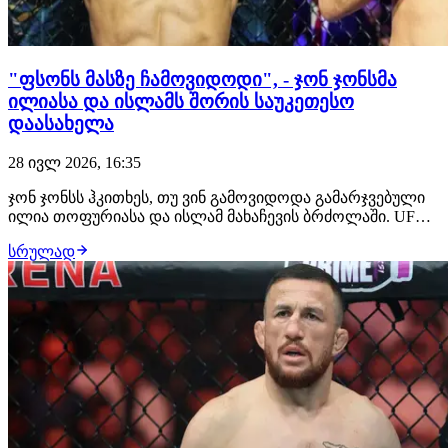
"ფსონს მასზე ჩამოვიდოდი", - ჯონ ჯონსმა
ილიასა და ისლამს შორის საუკეთესო
დაასახელა
28 ივლ 2026, 16:35
ჯონ ჯონსს ჰკითხეს, თუ ვინ გამოვიდოდა გამარჯვებული
ილია თოფურიასა და ისლამ მახაჩევის ბრძოლაში. UFC-
ის ლეგენდარულმა ჩემპიონმა არჩევანი გააკეთა
სრულად
ქართველი მებრძოლის სასარგებლოდ და მის ძლიერ
მხარედ დგომში ჩხუბი დაასახელა. "ფსონის დადება რომ
მომიწიოს, ამას თოფურიას სასარგებლოდ გავაკეთებ…