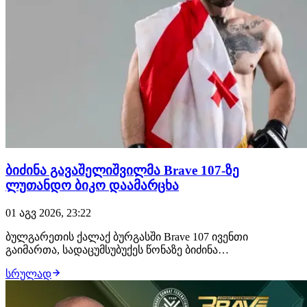
ბიძინა გავაშელიშვილმა Brave 107-ზე
ლუთანდო ბიკო დაამარცხა
01 აგვ 2026, 23:22
ბულგარეთის ქალაქ ბურგასში Brave 107 ივენთი
გაიმართა, სადაცუმსუბუქეს წონაზე ბიძინა
გავაშელიშვილმა იჩხუბა და გაიმარჯვა. 28 წლის
სრულად
ქართველმა მებრძოლმა ლუთანდო ბიკო მსაჯების
გადაწყვეტილებით დაამარცხა და უდიდესი ალბათობით,
დივიზიონის საჩემპიონო ბრძოლა გაინაღდა, სადაც