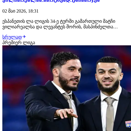
02 მაი 2026, 18:31
ესპანეთის ლა ლიგის 34-ე ტურში გამართული მატჩი
ვილიარეალსა და ლევანტეს შორის, მასპინძელთა
მარტივი გამარჯვებით 5:1 დასრულდა. მორიგი
სრულად
ბრწყინვალე მატჩი ჩაატარა მასპინძელი გუნდის
პრემიერ ლიგა
ქართველმა ფორვარდმა ჟორჟ მიქაუტაძემ, რომელმაც
დუბლი გაიფორმა. ამ გამარჯვებით ვილიარეალმა 68
ქულა დააგროვა,…