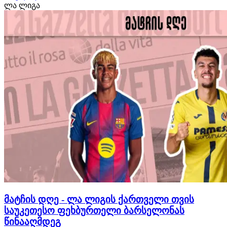
ლა ლიგა
მდგომარეობაზე ისაუბრა. ბოლო პერიოდში, მიქაუტაძე
ბრწყინვალე ფორმაში შევიდა და გუნდის ერთ-ერთ
ლიდერად იქ…
მატჩის დღე - ლა ლიგის ქართველი თვის
საუკეთესო ფეხბურთელი ბარსელონას
წინააღმდეგ