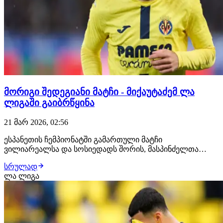
მორიგი შედეგიანი მატჩი - მიქაუტაძემ ლა
ლიგაში გაიბრწყინა
21 მარ 2026, 02:56
ესპანეთის ჩემპიონატში გამართული მატჩი
ვილიარეალსა და სოსიედადს შორის, მასპინძელთა
გამარჯვებით 3:1 დასრულდა. ძირითად შემადგენლობაში
სრულად
იყო ვილიარეალის ქართველი შემტევი ჟორჟ მიქაუტაძე,
ლა ლიგა
რომელმაც მორიგი შედეგიანი მატჩი ჩაატარა. მიქაუტაძემ
ჯერ გოლი გაიტანა, შემდეგ საგოლე გადაცემა გააკეთა…