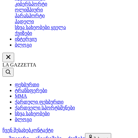
კიბერსპორტი
ოლიმპიური
პარასპორტი
პადელი
სხვა სახეობები ყველა
ქვიზები
ინტერვიუ
ბლოგი
LA GAZZETTA
ფეხბურთი
ტრანსფერები
MMA
ქართული ფეხბურთი
ქართველი სპორტსმენები
სხვა სახეობები
ბლოგი
ჩვენ შესახებ
კონტაქტი