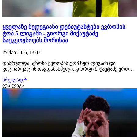
ყველაზე შედეგიანი დებიუტანტები ევროპის
ტოპ 5 ლიგაში - გიორგი მიქაუტაძე
საუკეთესოებს შორისაა
25 მაი 2026, 13:07
დასრულდა სეზონი ევროპის ტოპ ხუთ ლიგაში და
ვილიარეალის თავდამსხმელი, გიორგი მიქაუტაძე ერთი
საინტერესო მიღწევით გამოირჩა. პრიმერა დივიზიონის
სრულად
დებიუტანტ მოთამაშეებს შორის, ქართველმა
ლა ლიგა
ფორვარდმა შეაგდო ყველაზე მეტი, 13 ბურთი.
შეგახსენებთ, ახალგაზრდა გოლეადორმა სეზონი
მადრიდის ატლეტიკოს…