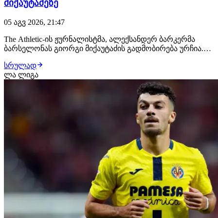
მიქაუტაძეზე
05 აგვ 2026, 21:47
The Athletic-ის ჟურნალისტმა, ალექსანდერ ბარკერმა
ბარსელონას გიორგი მიქაუტაძის გადმობირება ურჩია.
ცნობილი ანალიტიკოსი ახალგაზრდა ქართველ
სრულად
ფორვარდს მიიჩნევს ხულიან ალვარესის
ლა ლიგა
ალტერნატივად, რომლის გაფორმება
კატალონიელებისთვის რთული ამოცანა გამოდგა.
"ბარსელონას უნდა ალვარესის გაფორმება…