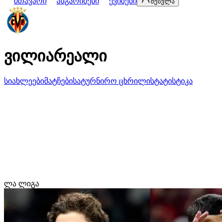
მთავარი
ანგარიშები
ქვიზები
შესვლა
ვილიარეალი
სიახლეები
მატჩები
სატურნირო ცხრილი
სტატისტიკა
ლა ლიგა