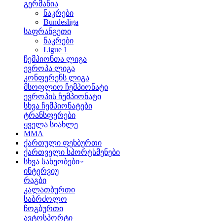
გერმანია
ნაკრები
Bundesliga
საფრანგეთი
ნაკრები
Ligue 1
ჩემპიონთა ლიგა
ევროპა ლიგა
კონფერენს ლიგა
მსოფლიო ჩემპიონატი
ევროპის ჩემპიონატი
სხვა ჩემპიონატები
ტრანსფერები
ყველა სიახლე
MMA
ქართული ფეხბურთი
ქართველი სპორტსმენები
სხვა სახეობები
ინტერვიუ
რაგბი
კალათბურთი
საბრძოლო
ჩოგბურთი
ავტოსპორტი