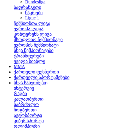
Bundesliga
საფრანგეთი
ნაკრები
Ligue 1
ჩემპიონთა ლიგა
ევროპა ლიგა
კონფერენს ლიგა
მსოფლიო ჩემპიონატი
ევროპის ჩემპიონატი
სხვა ჩემპიონატები
ტრანსფერები
ყველა სიახლე
MMA
ქართული ფეხბურთი
ქართველი სპორტსმენები
სხვა სახეობები
ინტერვიუ
რაგბი
კალათბურთი
საბრძოლო
ჩოგბურთი
ავტოსპორტი
კიბერსპორტი
ოლიმპიური