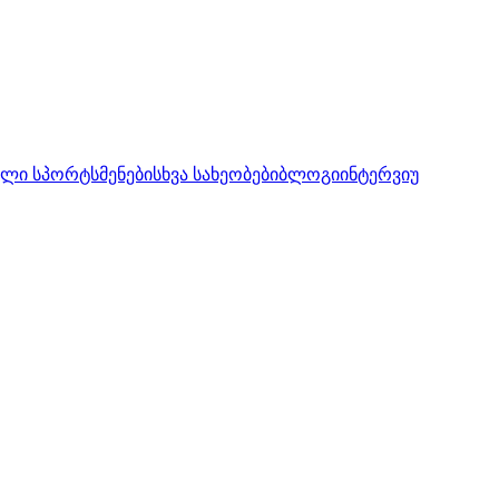
ლი სპორტსმენები
სხვა სახეობები
ბლოგი
ინტერვიუ