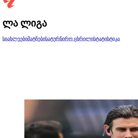
ლა ლიგა
სიახლეები
მატჩები
სატურნირო ცხრილი
სტატისტიკა