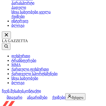
პარასპორტი
პადელი
სხვა სახეობები ყველა
ქვიზები
ინტერვიუ
ბლოგი
LA GAZZETTA
ფეხბურთი
ტრანსფერები
MMA
ქართული ფეხბურთი
ქართველი სპორტსმენები
სხვა სახეობები
ბლოგი
ჩვენ შესახებ
კონტაქტი
მთავარი
ანგარიშები
ქვიზები
შესვლა