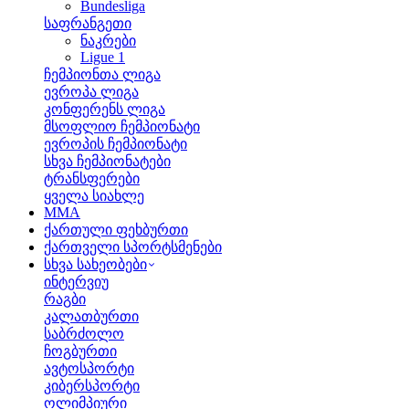
Bundesliga
საფრანგეთი
ნაკრები
Ligue 1
ჩემპიონთა ლიგა
ევროპა ლიგა
კონფერენს ლიგა
მსოფლიო ჩემპიონატი
ევროპის ჩემპიონატი
სხვა ჩემპიონატები
ტრანსფერები
ყველა სიახლე
MMA
ქართული ფეხბურთი
ქართველი სპორტსმენები
სხვა სახეობები
ინტერვიუ
რაგბი
კალათბურთი
საბრძოლო
ჩოგბურთი
ავტოსპორტი
კიბერსპორტი
ოლიმპიური