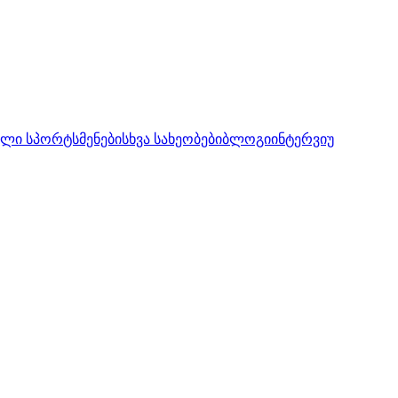
ლი სპორტსმენები
სხვა სახეობები
ბლოგი
ინტერვიუ