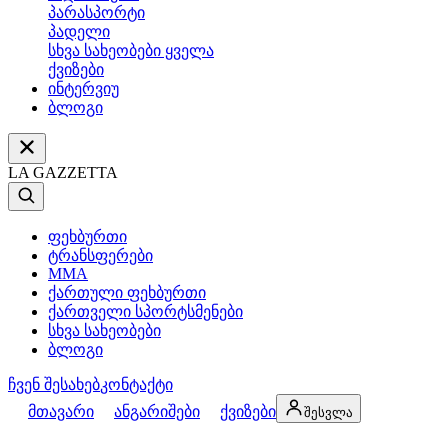
პარასპორტი
პადელი
სხვა სახეობები ყველა
ქვიზები
ინტერვიუ
ბლოგი
LA GAZZETTA
ფეხბურთი
ტრანსფერები
MMA
ქართული ფეხბურთი
ქართველი სპორტსმენები
სხვა სახეობები
ბლოგი
ჩვენ შესახებ
კონტაქტი
მთავარი
ანგარიშები
ქვიზები
შესვლა