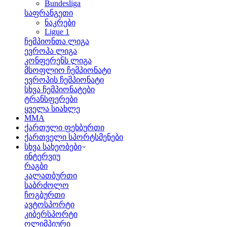
Bundesliga
საფრანგეთი
ნაკრები
Ligue 1
ჩემპიონთა ლიგა
ევროპა ლიგა
კონფერენს ლიგა
მსოფლიო ჩემპიონატი
ევროპის ჩემპიონატი
სხვა ჩემპიონატები
ტრანსფერები
ყველა სიახლე
MMA
ქართული ფეხბურთი
ქართველი სპორტსმენები
სხვა სახეობები
ინტერვიუ
რაგბი
კალათბურთი
საბრძოლო
ჩოგბურთი
ავტოსპორტი
კიბერსპორტი
ოლიმპიური