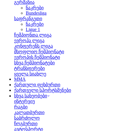
გერმანია
ნაკრები
Bundesliga
საფრანგეთი
ნაკრები
Ligue 1
ჩემპიონთა ლიგა
ევროპა ლიგა
კონფერენს ლიგა
მსოფლიო ჩემპიონატი
ევროპის ჩემპიონატი
სხვა ჩემპიონატები
ტრანსფერები
ყველა სიახლე
MMA
ქართული ფეხბურთი
ქართველი სპორტსმენები
სხვა სახეობები
ინტერვიუ
რაგბი
კალათბურთი
საბრძოლო
ჩოგბურთი
ავტოსპორტი