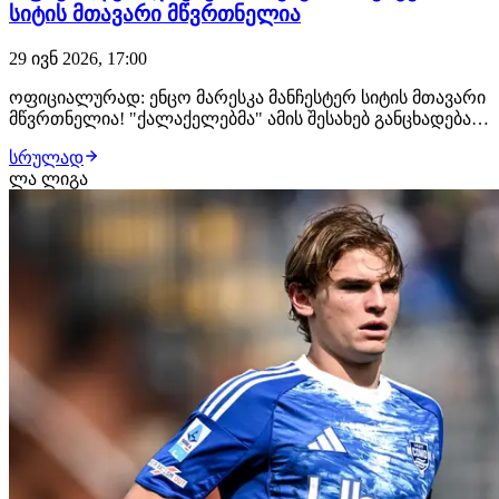
სიტის მთავარი მწვრთნელია
29 ივნ 2026, 17:00
ოფიციალურად: ენცო მარესკა მანჩესტერ სიტის მთავარი
მწვრთნელია! "ქალაქელებმა" ამის შესახებ განცხადება
სულ რამდენიმე წუთის წინ გააკეთეს, იტალიელმა
სრულად
სპეციალისტმა ახალ კლუბთან 3-წლიანი კონტრაქტი
ლა ლიგა
გააფორმა. ჩელსი მარესკას სანაცვლოდ დაახლოებით
£17 მილიონს მიიღებს შეგახსენებთ, რომ ენცო მარ…