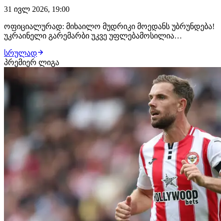
31 ივლ 2026, 19:00
ოფიციალურად: მიხაილო მუდრიკი მოედანს უბრუნდება!
უკრაინელი გარემარბი უკვე უფლებამოსილია
ფეხბურთის თამაში განაახლოს და მოსალოდნელია,
სრულად
რომ ჩელსის ჰონგ-კონგში მიმდინარე პრე-სეზონურ
პრემიერ ლიგა
შეკრებაზე შეუერთდება. შეგახსენებთ, რომ მუდრიკს
ორგანიზმში მელდონიუმის მცირე კონცენტრაცია
აღმოაჩნდა, რის…