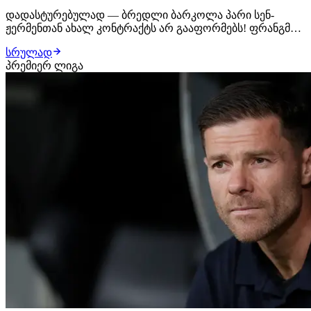
დადასტურებულად — ბრედლი ბარკოლა პარი სენ-
ჟერმენთან ახალ კონტრაქტს არ გააფორმებს! ფრანგმა
ფეხბურთელმა ამ გადაწყვეტილების შესახებ კლუბის
სრულად
ხელმძღვანელობას უკვე აცნობა. როგორც ჩანს, 23 წლის
პრემიერ ლიგა
ფეხბურთელი მიმდინარე სატრანსფერო ფანჯრის
პერიოდში სხვა გუნდში გადასვლას სერიოზულად
განიხილავს.…