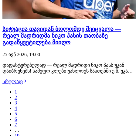
სიტუაცია თავიდან ბოლომდე შეიცვალა —
რეალ მადრიდმა ნიკო პასის თაობაზე
გადაწყვეტილება მიიღო
25 ივნ 2026, 19:00
დადასტურებულად — რეალ მადრიდი ნიკო პასს უკან
დაიბრუნებს! სამეფო კლუბი უახლოეს საათებში ე.წ. უკან
დაბრუნების უფლებას (buy-back) გაააქტიურებს, რის
სრულად
შემდეგაც 21 წლის არგენტინელი ფეხბურთელი კომოდან
მადრიდულ კლუბში დაბრუნდება. თუმცა, თუ აქამდე
1
რეალი პასის შენარჩუნებას გეგმავდა, ახლა სი…
2
3
4
5
6
7
…
19