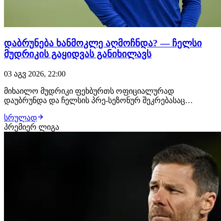
დაბრუნება ხანმოკლე აღმოჩნდა? — ჩელსი
მუდრიკის გაყიდვას განიხილავს
03 აგვ 2026, 22:00
მიხაილო მუდრიკი ფეხბურთს ოფიციალურად
დაუბრუნდა და ჩელსის პრე-სეზონურ შეკრებასაც
შეუერთდა, თუმცა ეს სულაც არ ნიშნავს, რომ უკრაინელი
სრულად
ახალ სეზონს ლონდონურ კლუბში დაიწყებს. ინგლისური
პრემიერ ლიგა
მედიის ინფორმაციით, მისი მომავალი კვლავ
ბუნდოვანია და ჩელსის უფროსობა სხვადასხვა ვარიანტს
განიხილავს.…