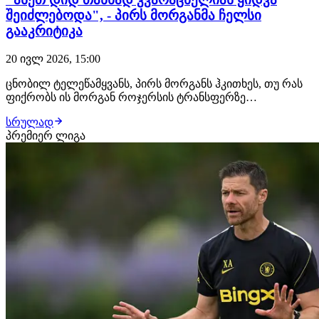
შეიძლებოდა", - პირს მორგანმა ჩელსი
გააკრიტიკა
20 ივლ 2026, 15:00
ცნობილ ტელეწამყვანს, პირს მორგანს ჰკითხეს, თუ რას
ფიქრობს ის მორგან როჯერსის ტრანსფერზე
ბირმინგემის ასტონ ვილადან ლონდონის ჩელსიში.
სრულად
შეგახსენებთ, ინგლისელი ფლეიმეიქერის სანაცვლოდ
პრემიერ ლიგა
"ლომები" მიიღებენ 138 მილიონამდე ევროს, თავად
მოთამაშე კი პრემიერ ლიგის ისტორიაში ერთ-ერთი
ყველაზე ძვი…