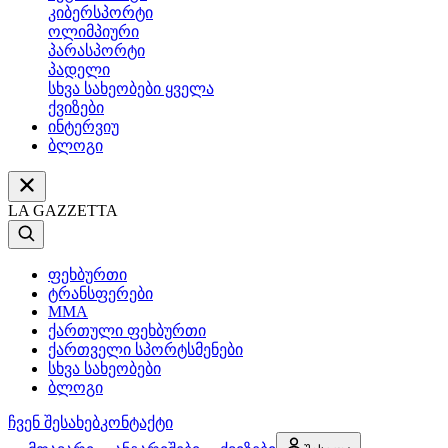
კიბერსპორტი
ოლიმპიური
პარასპორტი
პადელი
სხვა სახეობები ყველა
ქვიზები
ინტერვიუ
ბლოგი
LA GAZZETTA
ფეხბურთი
ტრანსფერები
MMA
ქართული ფეხბურთი
ქართველი სპორტსმენები
სხვა სახეობები
ბლოგი
ჩვენ შესახებ
კონტაქტი