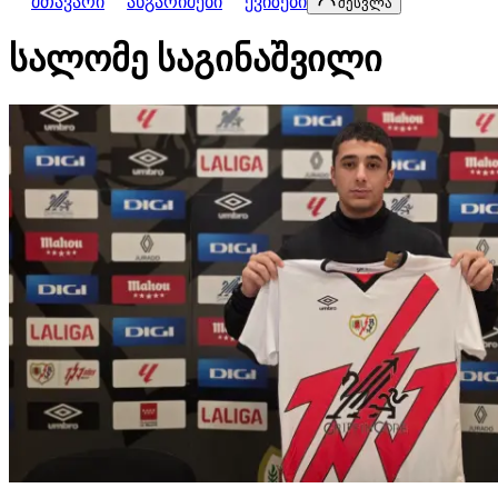
მთავარი
ანგარიშები
ქვიზები
შესვლა
სალომე საგინაშვილი