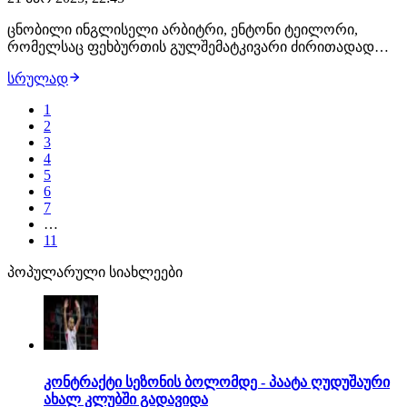
ცნობილი ინგლისელი არბიტრი, ენტონი ტეილორი,
რომელსაც ფეხბურთის გულშემატკივარი ძირითადად
ინგლისის პრემიერლიგისა და ჩემპიონთა ლიგის
სრულად
მატჩებიდან იცნობს, 23 მარტს, საქართველოსა და
სომხეთის ნაკრებების შეხვედრას გაუძღვება -
1
ინფორმაცია UEFA-ს ვებგვერდზე გამოჩნდა, სადაც
2
დამატებით ნათქვამია…
3
4
5
6
7
…
11
პოპულარული სიახლეები
კონტრაქტი სეზონის ბოლომდე - პაატა ღუდუშაური
ახალ კლუბში გადავიდა