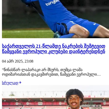
საქართველოს 21-წლამდე ნაკრების შემტევით
წამყვანი ევროპული კლუბები დაინტერესდნენ
04 აპრ 2025, 23:08
“წინასწარ ლაპარაკი არ მსურს, თუმცა ლაშა
ოდიშარიასთან დაკავშირებით, წამყვანი ევროპული
კლუბებიდან დაინტერესება არის”, - თქვა საქართველოს
სრულად
21-წლამდე ნაკრებისა და RFS-ს შემტევი ნახევარმცველის,
ლაშა ოდიშარიას მენეჯერმა, ლევან სეთურიძემ
საქართველოს პირველ არხის გადაცემაში - საფეხბურთო
ტ…