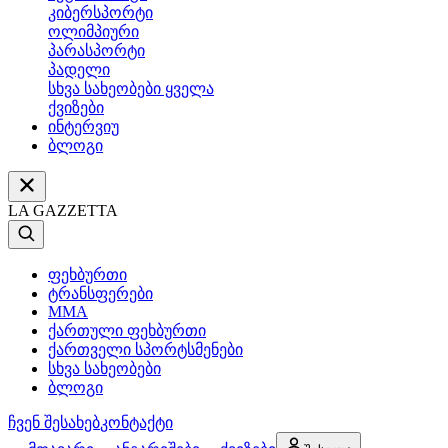
კიბერსპორტი
ოლიმპიური
პარასპორტი
პადელი
სხვა სახეობები ყველა
ქვიზები
ინტერვიუ
ბლოგი
LA GAZZETTA
ფეხბურთი
ტრანსფერები
MMA
ქართული ფეხბურთი
ქართველი სპორტსმენები
სხვა სახეობები
ბლოგი
ჩვენ შესახებ
კონტაქტი