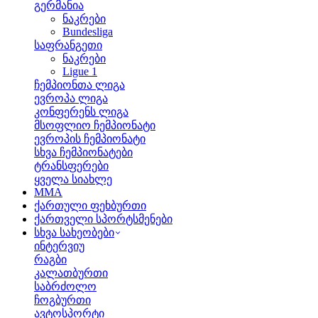
გერმანია
ნაკრები
Bundesliga
საფრანგეთი
ნაკრები
Ligue 1
ჩემპიონთა ლიგა
ევროპა ლიგა
კონფერენს ლიგა
მსოფლიო ჩემპიონატი
ევროპის ჩემპიონატი
სხვა ჩემპიონატები
ტრანსფერები
ყველა სიახლე
MMA
ქართული ფეხბურთი
ქართველი სპორტსმენები
სხვა სახეობები
ინტერვიუ
რაგბი
კალათბურთი
საბრძოლო
ჩოგბურთი
ავტოსპორტი