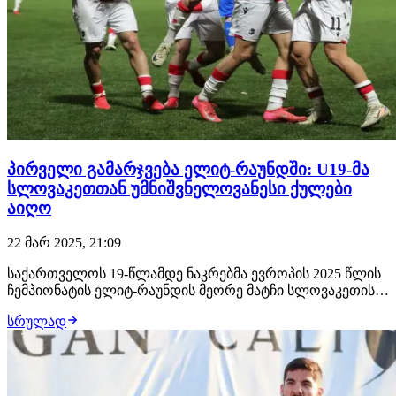
პირველი გამარჯვება ელიტ-რაუნდში: U19-მა
სლოვაკეთთან უმნიშვნელოვანესი ქულები
აიღო
22 მარ 2025, 21:09
საქართველოს 19-წლამდე ნაკრებმა ევროპის 2025 წლის
ჩემპიონატის ელიტ-რაუნდის მეორე მატჩი სლოვაკეთის
წინააღმდეგ გამართა და უმნიშვნელოვანესი 3 ქულა
სრულად
მოიპოვა. შეხვედრაში, რომელიც მესხი 2-ზე შედგა, 2
გოლი გავიდა: 67-ე წუთზე საბა ხარებაშვილის მიერ
კუთხურიდან ჩაწოდებას გიორგი ნიკოლაიშვილმ…