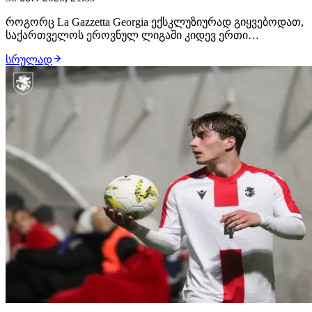
როგორც La Gazzetta Georgia ექსკლუზიურად გიყვებოდათ,
საქართველოს ეროვნულ ლიგაში კიდევ ერთი
გამორჩეული ლეგიონერი ითამაშებს - ლონდონში
სრულად
დაბადებული პორტუგალიელი ცენტრალური მცველი - 32
წლის ტიაგო ილორი, რომელიც სპორტინგის აკადემიის
აღზრდილია და პორტუგალიის ყველა ასაკობრივ
ნაკრებში უთამ…