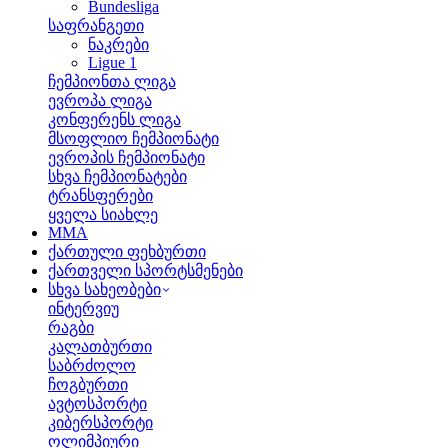
Bundesliga
საფრანგეთი
ნაკრები
Ligue 1
ჩემპიონთა ლიგა
ევროპა ლიგა
კონფერენს ლიგა
მსოფლიო ჩემპიონატი
ევროპის ჩემპიონატი
სხვა ჩემპიონატები
ტრანსფერები
ყველა სიახლე
MMA
ქართული ფეხბურთი
ქართველი სპორტსმენები
სხვა სახეობები
ინტერვიუ
რაგბი
კალათბურთი
საბრძოლო
ჩოგბურთი
ავტოსპორტი
კიბერსპორტი
ოლიმპიური