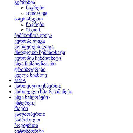
გერმანია
ნაკრები
Bundesliga
საფრანგეთი
ნაკრები
Ligue 1
ჩემპიონთა ლიგა
ევროპა ლიგა
კონფერენს ლიგა
მსოფლიო ჩემპიონატი
ევროპის ჩემპიონატი
სხვა ჩემპიონატები
ტრანსფერები
ყველა სიახლე
MMA
ქართული ფეხბურთი
ქართველი სპორტსმენები
სხვა სახეობები
ინტერვიუ
რაგბი
კალათბურთი
საბრძოლო
ჩოგბურთი
ავტოსპორტი