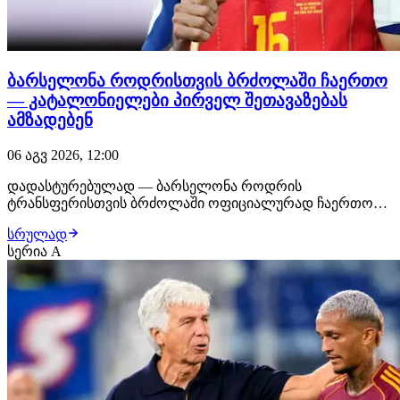
ბარსელონა როდრისთვის ბრძოლაში ჩაერთო
— კატალონიელები პირველ შეთავაზებას
ამზადებენ
06 აგვ 2026, 12:00
დადასტურებულად — ბარსელონა როდრის
ტრანსფერისთვის ბრძოლაში ოფიციალურად ჩაერთო
და ესპანელი ნახევარმცველის დამატებაზე აქტიურ
სრულად
მუშაობას იწყებს. კატალონიური კლუბი
სერია A
ფეხბურთელისთვის პირველ ოფიციალურ შეთავაზებას
ამზადებს და უახლოეს პერიოდში მხარეებს შორის
მოლაპარაკებები კიდევ უფრო ინტენსიუ…