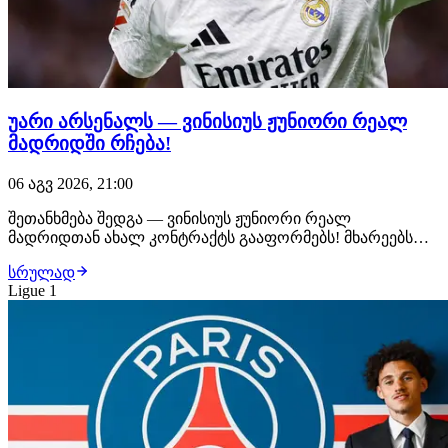
უარი არსენალს — ვინისიუს ჟუნიორი რეალ
მადრიდში რჩება!
06 აგვ 2026, 21:00
შეთანხმება შედგა — ვინისიუს ჟუნიორი რეალ
მადრიდთან ახალ კონტრაქტს გააფორმებს! მხარეებს
შორის ყველა დეტალი შეთანხმებულია, ბრაზილიელი
სრულად
ფეხბურთელი უახლოეს საათებში ახალ, 6-წლიან
Ligue 1
ხელშეკრულებას მოაწერს ხელს. მიუხედავად იმისა, რომ
არსენალი ვინისიუსს საკმაოდ სოლიდურ კონტრაქტს
სთავაზობდა,…