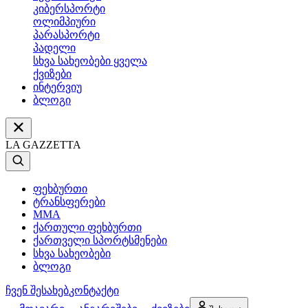
კიბერსპორტი
ოლიმპიური
პარასპორტი
პადელი
სხვა სახეობები ყველა
ქვიზები
ინტერვიუ
ბლოგი
LA GAZZETTA
ფეხბურთი
ტრანსფერები
MMA
ქართული ფეხბურთი
ქართველი სპორტსმენები
სხვა სახეობები
ბლოგი
ჩვენ შესახებ
კონტაქტი