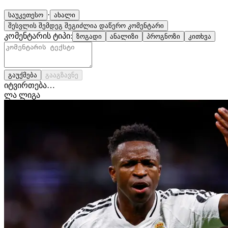
·
საუკეთესო
ახალი
შესვლის შემდეგ შეგიძლია დაწერო კომენტარი
კომენტარის ტიპი:
ზოგადი
ანალიზი
პროგნოზი
კითხვა
გაუქმება
გააგზავნე
იტვირთება…
ლა ლიგა