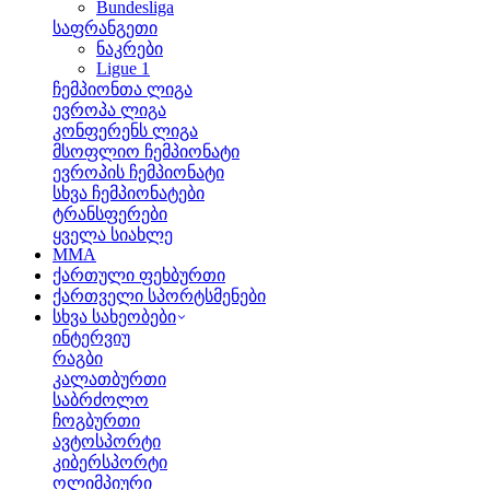
Bundesliga
საფრანგეთი
ნაკრები
Ligue 1
ჩემპიონთა ლიგა
ევროპა ლიგა
კონფერენს ლიგა
მსოფლიო ჩემპიონატი
ევროპის ჩემპიონატი
სხვა ჩემპიონატები
ტრანსფერები
ყველა სიახლე
MMA
ქართული ფეხბურთი
ქართველი სპორტსმენები
სხვა სახეობები
ინტერვიუ
რაგბი
კალათბურთი
საბრძოლო
ჩოგბურთი
ავტოსპორტი
კიბერსპორტი
ოლიმპიური