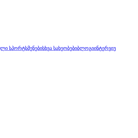
ლი სპორტსმენები
სხვა სახეობები
ბლოგი
ინტერვიუ