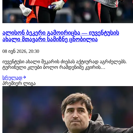
ალისონ ბეკერი გამოირიცხა — იუვენტუსის
ახალი მთავარი სამიზნე ცნობილია
08 ივნ 2026, 20:30
იუვენტუსი ახალი მეკარის ძიებას აქტიურად აგრძელებს.
ტურინული კლუბი ბოლო რამდენიმე კვირის
განმავლობაში ალისონ ბეკერის ტრანსფერზე მუშაობდა,
სრულად
თუმცა ლივერპულმა ბრაზილიელი კარის დარაჯის
პრემიერ ლიგა
გაშვება არ ისურვა და მოლაპარაკებები ჩაიშალა. ამის
შემდეგ "ბიანკონერიმ“ ინფორმაცია გიორგი
მამარდაშვილი…