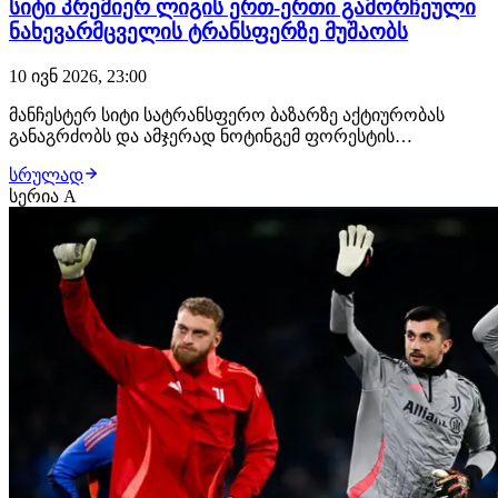
სიტი პრემიერ ლიგის ერთ-ერთი გამორჩეული
ნახევარმცველის ტრანსფერზე მუშაობს
10 ივნ 2026, 23:00
მანჩესტერ სიტი სატრანსფერო ბაზარზე აქტიურობას
განაგრძობს და ამჯერად ნოტინგემ ფორესტის
ნახევარმცველის, ელიოტ ანდერსონის გადაბირებას
სრულად
ცდილობს. გავრცელებული ინფორმაციით,
სერია A
"ქალაქელებმა“ ინგლისელი ფეხბურთელის სანაცვლოდ
ოფიციალური შეთავაზება გააკეთეს, რომლის საერთო
ღირებულება £121 მილიონ…