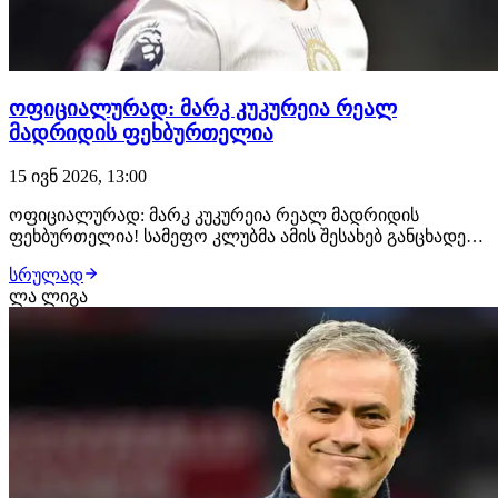
ოფიციალურად: მარკ კუკურეია რეალ
მადრიდის ფეხბურთელია
15 ივნ 2026, 13:00
ოფიციალურად: მარკ კუკურეია რეალ მადრიდის
ფეხბურთელია! სამეფო კლუბმა ამის შესახებ განცხადება
სულ რამდენიმე წუთის წინ გაავრცელა. ესპანელმა
სრულად
განაპირა მცველმა რეალთან კონტრაქტი 2032 წლამდე
ლა ლიგა
გააფორმა, მხარეებს შორის კი €55/60 მილიონიანი
გარიგება შედგა. კუკურეიას ტრანსფერი ჟოზე
მოურინიოს…