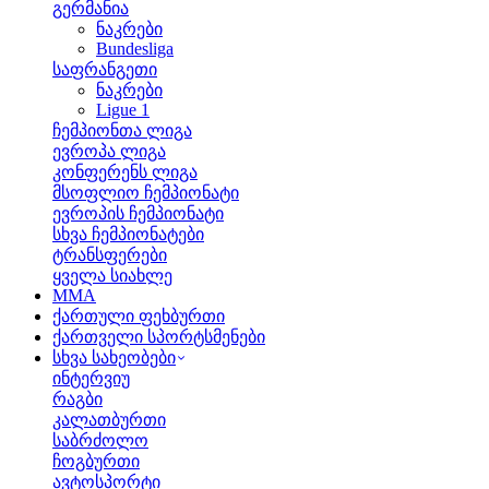
გერმანია
ნაკრები
Bundesliga
საფრანგეთი
ნაკრები
Ligue 1
ჩემპიონთა ლიგა
ევროპა ლიგა
კონფერენს ლიგა
მსოფლიო ჩემპიონატი
ევროპის ჩემპიონატი
სხვა ჩემპიონატები
ტრანსფერები
ყველა სიახლე
MMA
ქართული ფეხბურთი
ქართველი სპორტსმენები
სხვა სახეობები
ინტერვიუ
რაგბი
კალათბურთი
საბრძოლო
ჩოგბურთი
ავტოსპორტი