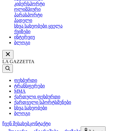
კიბერსპორტი
ოლიმპიური
პარასპორტი
პადელი
სხვა სახეობები ყველა
ქვიზები
ინტერვიუ
ბლოგი
LA GAZZETTA
ფეხბურთი
ტრანსფერები
MMA
ქართული ფეხბურთი
ქართველი სპორტსმენები
სხვა სახეობები
ბლოგი
ჩვენ შესახებ
კონტაქტი