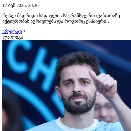
17 ივნ 2026, 20:30
რეალ მადრიდი ზაფხულის სატრანსფერო ფანჯარაზე
აქტიურობას აგრძელებს და როგორც ესპანური
გამოცემები წერენ, შემდეგი ფეხბურთელი, რომლის
სრულად
დამატებასაც ფლორენტინო პერესი შეეცდება, ენცო
ლა ლიგა
ფერნანდესია! გავრცელებული ინფორმაციით, სამეფო
კლუბმა არგენტინელი ნახევარმცველის ტრანსფერზე
მუშაობა ოფიციალ…