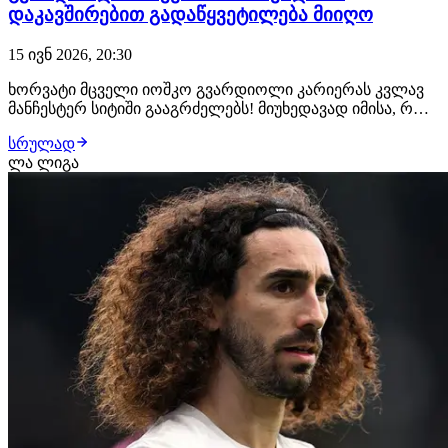
დაკავშირებით გადაწყვეტილება მიიღო
15 ივნ 2026, 20:30
ხორვატი მცველი იოშკო გვარდიოლი კარიერას კვლავ
მანჩესტერ სიტიში გააგრძელებს! მიუხედავად იმისა, რომ
ფეხბურთელის მიმართ სერიოზულ ინტერესს რეალ
სრულად
მადრიდი და ბარსელონა იჩენდნენ, 24 წლის მცველმა
ლა ლიგა
ინგლისში დარჩენა გადაწყვიტა და კლუბთან ახალ
გრძელვადიან კონტრაქტს გააფორმებს. გავრცელებული
ინ…