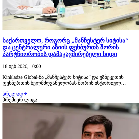
საქართველო, როგორც „მანჩესტერ სიტისა“
და ცენტრალური აზიის ფეხბურთს შორის
პარტნიორობის დამაკავშირებელი ხიდი
18 ივნ 2026, 10:00
Kinkladze Global-მა „მანჩესტერ სიტისა“ და უზბეკეთის
ფეხბურთის ხელმძღვანელობას შორის ისტორიულ
შეხვედრას შეუწყო ხელი. Kinkladze Global-ის
სრულად
წარმომადგენლებმა უზბეკეთის სპორტის სამინისტროს,
პრემიერ ლიგა
უზბეკეთის ფეხბურთის ასოციაციისა და ოლიმპიური
კომიტეტის კოლეგებთან ერთად, „მანჩესტერ სიტისა“ და
C…