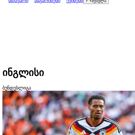
მთავარი
ანგარიშები
ქვიზები
შესვლა
ინგლისი
ბუნდესლიგა