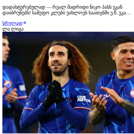
დადასტურებულად — რეალ მადრიდი ნიკო პასს უკან
დაიბრუნებს! სამეფო კლუბი უახლოეს საათებში ე.წ. უკან
დაბრუნების უფლებას (buy-back) გაააქტიურებს, რის
სრულად
შემდეგაც 21 წლის არგენტინელი ფეხბურთელი კომოდან
ლა ლიგა
მადრიდულ კლუბში დაბრუნდება. თუმცა, თუ აქამდე
რეალი პასის შენარჩუნებას გეგმავდა, ახლა სი…