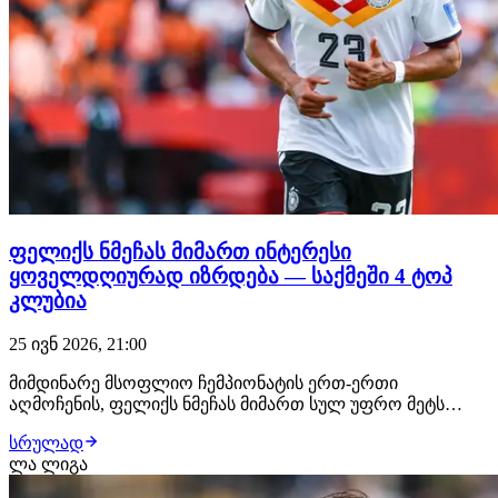
ფელიქს ნმეჩას მიმართ ინტერესი
ყოველდღიურად იზრდება — საქმეში 4 ტოპ
კლუბია
25 ივნ 2026, 21:00
მიმდინარე მსოფლიო ჩემპიონატის ერთ-ერთი
აღმოჩენის, ფელიქს ნმეჩას მიმართ სულ უფრო მეტს
საუბრობენ და წერენ. გერმანიის ეროვნული ნაკრების
სრულად
ნახევარმცველმა მუნდიალი საკმაოდ კარგად დაიწყო და
ლა ლიგა
როგორც მოსალოდნელი იყო, მის მიმართ ინტერესი
არაერთმა ტოპ კლუბმა გამოხატა. გავლენიან გერმანულ