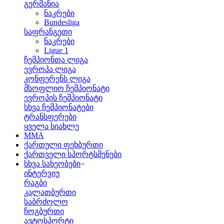
გერმანია
ნაკრები
Bundesliga
საფრანგეთი
ნაკრები
Ligue 1
ჩემპიონთა ლიგა
ევროპა ლიგა
კონფერენს ლიგა
მსოფლიო ჩემპიონატი
ევროპის ჩემპიონატი
სხვა ჩემპიონატები
ტრანსფერები
ყველა სიახლე
MMA
ქართული ფეხბურთი
ქართველი სპორტსმენები
სხვა სახეობები
ინტერვიუ
რაგბი
კალათბურთი
საბრძოლო
ჩოგბურთი
ავტოსპორტი