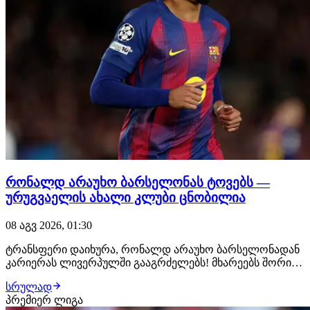
რონალდ არაუხო ბარსელონას ტოვებს —
ურუგვაელის ახალი კლუბი ცნობილია
08 აგვ 2026, 01:30
ტრანსფერი დაიხურა, რონალდ არაუხო ბარსელონადან
კარიერას ლივერპულში გააგრძელებს! მხარეებს შორის
ყველაფერი შეთანხმებულია, ურუგვაელ ცენტრალურ
სრულად
მცველს ახალ კლუბში უკვე ელოდებიან, სადაც
პრემიერ ლიგა
სამედიცინო შემოწმებას გაივლის და კონტრაქტს ხელს