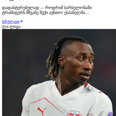
დადასტურებულად — როდრიმ ბარსელონაში
ტრანსფერს მწვანე შუქი აუნთო! ესპანელმა
ფეხბურთელმა როგორც ჰანსი ფლიკთან, ისე დეკუსთან
სრულად
ისაუბრა და კატალონიელებს განუცხადა, რომ კარიერის
ლა ლიგა
გაგრძელება "ბლაუგრანაში" სურს. შემდეგი ეტაპი
კლუბებს შორის შეთანხმებაა. გავრცელებული
ინფორმაციით, ბარსელონა პ…