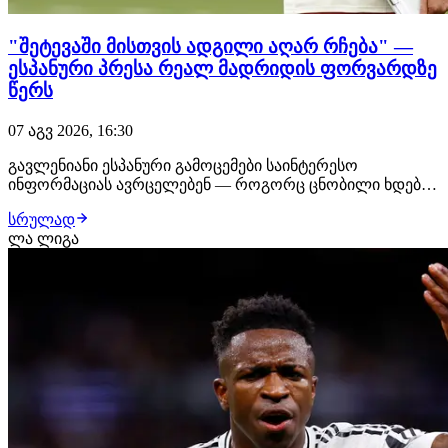
"შეტევაში მისთვის ადგილი აღარ რჩება" —
ესპანური პრესა რეალ მადრიდის ფორვარდზე
წერს
07 აგვ 2026, 16:30
გავლენიანი ესპანური გამოცემები საინტერესო
ინფორმაციას ავრცელებენ — როგორც ცნობილი ხდება,
ენდრიკმა შესაძლოა რეალ მადრიდი მიმდინარე თვეში
სრულად
დატოვოს. მიზეზი ისაა, რომ ჟოზე მოურინიო ბრაზილიელ
ლა ლიგა
ფორვარდს დიდ სათამაშო დროს ვერ ჰპირდება,
რადგან ზაფხულის სატრანსფერო ფანჯარაზე რეალმა
შეტევის…