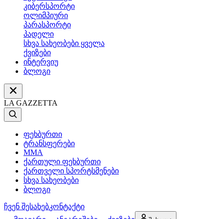
კიბერსპორტი
ოლიმპიური
პარასპორტი
პადელი
სხვა სახეობები ყველა
ქვიზები
ინტერვიუ
ბლოგი
LA GAZZETTA
ფეხბურთი
ტრანსფერები
MMA
ქართული ფეხბურთი
ქართველი სპორტსმენები
სხვა სახეობები
ბლოგი
ჩვენ შესახებ
კონტაქტი