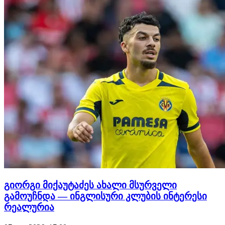
მოაწერს. როგორც ცნობილი ხდება, მხარეებს შორის 1-
წლიან…
გიორგი მიქაუტაძეს ახალი მსურველი
გამოუჩნდა — ინგლისური კლუბის ინტერესი
რეალურია