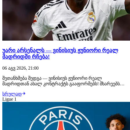
უარი არსენალს — ვინისიუს ჟუნიორი რეალ
მადრიდში რჩება!
06 აგვ 2026, 21:00
შეთანხმება შედგა — ვინისიუს ჟუნიორი რეალ
მადრიდთან ახალ კონტრაქტს გააფორმებს! მხარეებს
შორის ყველა დეტალი შეთანხმებულია, ბრაზილიელი
სრულად
ფეხბურთელი უახლოეს საათებში ახალ, 6-წლიან
Ligue 1
ხელშეკრულებას მოაწერს ხელს. მიუხედავად იმისა, რომ
არსენალი ვინისიუსს საკმაოდ სოლიდურ კონტრაქტს
სთავაზობდა,…