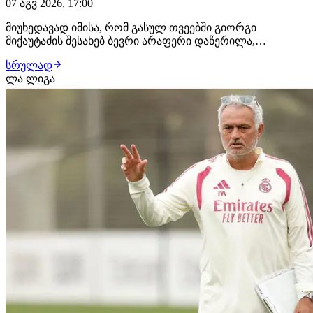
07 აგვ 2026, 17:00
მიუხედავად იმისა, რომ გასულ თვეებში გიორგი
მიქაუტაძის შესახებ ბევრი არაფერი დაწერილა,
ქართველი ფორვარდი ზაფხულის სატრანსფერო
სრულად
ფანჯრის ერთ-ერთ მოთხოვნად ფეხბურთელად ამ
ლა ლიგა
დრომდე რჩება. როგორც ჩვენთვის ხდება ცნობილი,
ქართველი თავდამსხმელით ტოტენჰემი ინტერესდება.
ლონდონური კლუბი შეტევის…