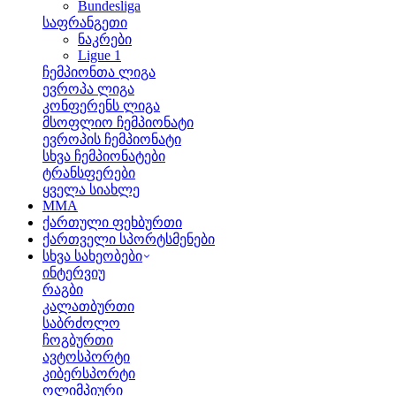
Bundesliga
საფრანგეთი
ნაკრები
Ligue 1
ჩემპიონთა ლიგა
ევროპა ლიგა
კონფერენს ლიგა
მსოფლიო ჩემპიონატი
ევროპის ჩემპიონატი
სხვა ჩემპიონატები
ტრანსფერები
ყველა სიახლე
MMA
ქართული ფეხბურთი
ქართველი სპორტსმენები
სხვა სახეობები
ინტერვიუ
რაგბი
კალათბურთი
საბრძოლო
ჩოგბურთი
ავტოსპორტი
კიბერსპორტი
ოლიმპიური