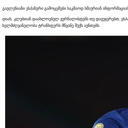
გავლენიანი ესპანური გამოცემები საკმაოდ ხმაურიან ინფორმა
დიახ, კლუბთან დაახლოებულ ჟურნალისტებს თუ დავუჯერებთ, ესპ
ხელმძღვანელობა ტრანსფერს მწვანე შუქს აუნთებს.