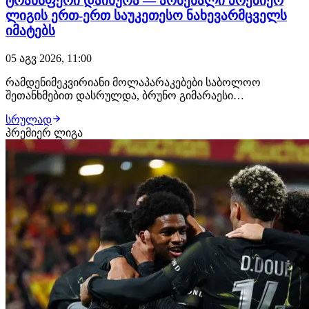
ტრანსფერი დაიხურა — არსენალი პრემიერ
ლიგის ერთ-ერთ საუკეთესო ნახევარმცველს
იმატებს
05 აგვ 2026, 11:00
რამდენიმეკვირიანი მოლაპარაკებები საბოლოო
შეთანხმებით დასრულდა, ბრუნო გიმარაესი
ნიუკასლიდან კარიერას არსენალში გააგრძელებს! 28
სრულად
წლის ფეხბურთელს ლონდონში უკვე ელოდებიან, სადაც
პრემიერ ლიგა
სამედიცინო შემოწმებას გაივლის და კონტრაქტს ხელს
მოაწერს. არსენალი ბრაზილიელი ფეხბურთელის
სანაცვლოდ დაახლოებ…