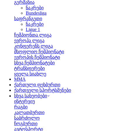
გერმანია
ნაკრები
Bundesliga
საფრანგეთი
ნაკრები
Ligue 1
ჩემპიონთა ლიგა
ევროპა ლიგა
კონფერენს ლიგა
მსოფლიო ჩემპიონატი
ევროპის ჩემპიონატი
სხვა ჩემპიონატები
ტრანსფერები
ყველა სიახლე
MMA
ქართული ფეხბურთი
ქართველი სპორტსმენები
სხვა სახეობები
ინტერვიუ
რაგბი
კალათბურთი
საბრძოლო
ჩოგბურთი
ავტოსპორტი