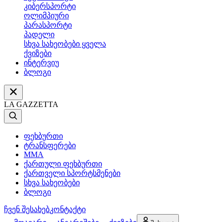
კიბერსპორტი
ოლიმპიური
პარასპორტი
პადელი
სხვა სახეობები ყველა
ქვიზები
ინტერვიუ
ბლოგი
LA GAZZETTA
ფეხბურთი
ტრანსფერები
MMA
ქართული ფეხბურთი
ქართველი სპორტსმენები
სხვა სახეობები
ბლოგი
ჩვენ შესახებ
კონტაქტი