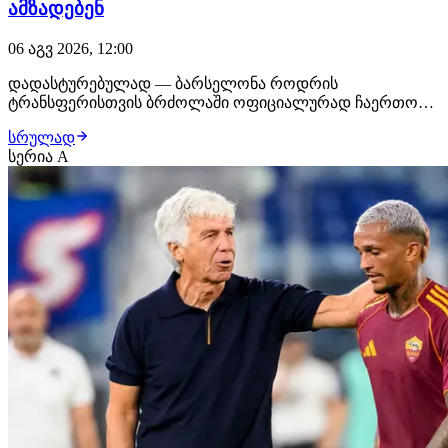
ამზადებენ
06 აგვ 2026, 12:00
დადასტურებულად — ბარსელონა როდრის
ტრანსფერისთვის ბრძოლაში ოფიციალურად ჩაერთო
და ესპანელი ნახევარმცველის დამატებაზე აქტიურ
სრულად
მუშაობას იწყებს. კატალონიური კლუბი
სერია A
ფეხბურთელისთვის პირველ ოფიციალურ შეთავაზებას
ამზადებს და უახლოეს პერიოდში მხარეებს შორის
მოლაპარაკებები კიდევ უფრო ინტენსიუ…