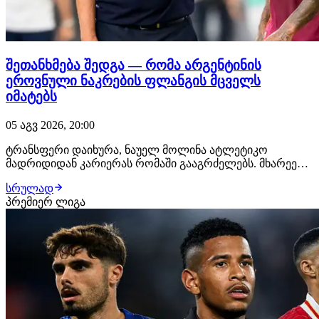
შეთანხმება შედგა — რომა არგენტინის
ეროვნული ნაკრების ფლანგის მცველს
იმატებს
05 აგვ 2026, 20:00
ტრანსფერი დაიხურა, ნაუელ მოლინა ატლეტიკო
მადრიდიდან კარიერას რომაში გააგრძელებს. მხარეებს
შორის ყველაფერი შეთანხმებულია, 28 წლის
სრულად
ფეხბურთელს იტალიაში უკვე ელოდებიან, სადაც
პრემიერ ლიგა
სამედიცინო შემოწმებას გაივლის და კონტრაქტს ხელს
მოაწერს. "ჯალოროსი" მოლინას სანაცვლოდ
დაახლოებით €18 მილიონს…