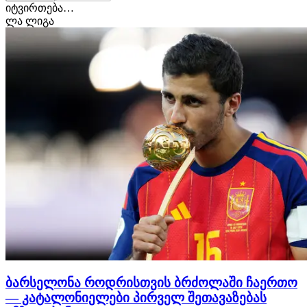
იტვირთება…
ლა ლიგა
ბარსელონა როდრისთვის ბრძოლაში ჩაერთო
— კატალონიელები პირველ შეთავაზებას