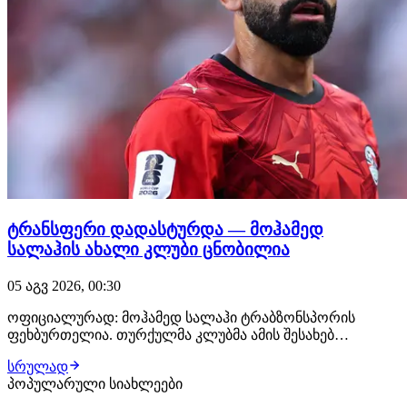
ტრანსფერი დადასტურდა — მოჰამედ
სალაჰის ახალი კლუბი ცნობილია
05 აგვ 2026, 00:30
ოფიციალურად: მოჰამედ სალაჰი ტრაბზონსპორის
ფეხბურთელია. თურქულმა კლუბმა ამის შესახებ
განცხადება სულ რამდენიმე წუთის წინ გააკეთა. მხარეებს
სრულად
შორის 2-წლიანი კონტრაქტი გაფორმდა, ეგვიპტელის
პოპულარული სიახლეები
წლიური ანაზღაურება კი €17 მილიონი იქნება. სალაჰის
დამატებას ბეშიქთაში, MLS-ისა და საუდის არაბეთის…