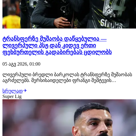
ტრანსფერზე მუშაობა დაწყებულია —
ლივერპული პსჟ-დან კიდევ ერთი
ფეხბურთელის გადაბირებას ცდილობს
05 აგვ 2026, 01:00
ლივერპული ბრედლი ბარკოლას ტრანსფერზე მუშაობას
აგრძელებს. მერსისაიდელები ფრანგი შემტევის
დამატებას უკვე რამდენიმე კვირაა ცდილობენ, თუმცა,
სრულად
მიუხედავად ფეხბურთელის სურვილისა, მხარეებს შორის
Super Lig
საბოლოო შეთანხმება ჯერ არ არსებობს. პარიზული
კლუბი ბარკოლას დაახლოებით €150 მილიონად
აფასებს,…