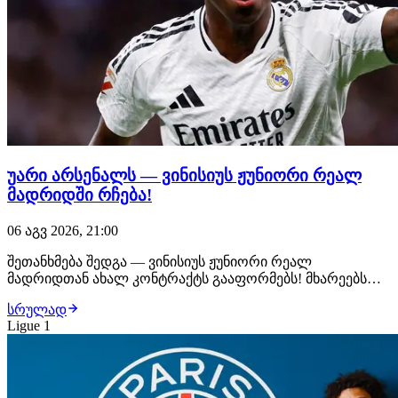
უარი არსენალს — ვინისიუს ჟუნიორი რეალ
მადრიდში რჩება!
06 აგვ 2026, 21:00
შეთანხმება შედგა — ვინისიუს ჟუნიორი რეალ
მადრიდთან ახალ კონტრაქტს გააფორმებს! მხარეებს
შორის ყველა დეტალი შეთანხმებულია, ბრაზილიელი
სრულად
ფეხბურთელი უახლოეს საათებში ახალ, 6-წლიან
Ligue 1
ხელშეკრულებას მოაწერს ხელს. მიუხედავად იმისა, რომ
არსენალი ვინისიუსს საკმაოდ სოლიდურ კონტრაქტს
სთავაზობდა,…