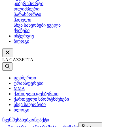
კიბერსპორტი
ოლიმპიური
პარასპორტი
პადელი
სხვა სახეობები ყველა
ქვიზები
ინტერვიუ
ბლოგი
LA GAZZETTA
ფეხბურთი
ტრანსფერები
MMA
ქართული ფეხბურთი
ქართველი სპორტსმენები
სხვა სახეობები
ბლოგი
ჩვენ შესახებ
კონტაქტი