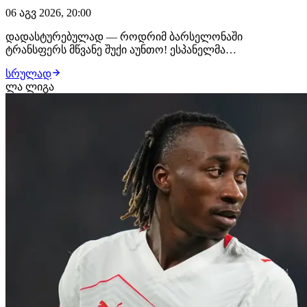
06 აგვ 2026, 20:00
დადასტურებულად — როდრიმ ბარსელონაში
ტრანსფერს მწვანე შუქი აუნთო! ესპანელმა
ფეხბურთელმა როგორც ჰანსი ფლიკთან, ისე დეკუსთან
სრულად
ისაუბრა და კატალონიელებს განუცხადა, რომ კარიერის
ლა ლიგა
გაგრძელება "ბლაუგრანაში" სურს. შემდეგი ეტაპი
კლუბებს შორის შეთანხმებაა. გავრცელებული
ინფორმაციით, ბარსელონა პ…