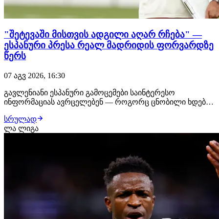
"შეტევაში მისთვის ადგილი აღარ რჩება" —
ესპანური პრესა რეალ მადრიდის ფორვარდზე
წერს
07 აგვ 2026, 16:30
გავლენიანი ესპანური გამოცემები საინტერესო
ინფორმაციას ავრცელებენ — როგორც ცნობილი ხდება,
ენდრიკმა შესაძლოა რეალ მადრიდი მიმდინარე თვეში
სრულად
დატოვოს. მიზეზი ისაა, რომ ჟოზე მოურინიო ბრაზილიელ
ლა ლიგა
ფორვარდს დიდ სათამაშო დროს ვერ ჰპირდება,
რადგან ზაფხულის სატრანსფერო ფანჯარაზე რეალმა
შეტევის…