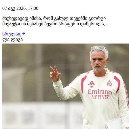
07 აგვ 2026, 17:00
მიუხედავად იმისა, რომ გასულ თვეებში გიორგი
მიქაუტაძის შესახებ ბევრი არაფერი დაწერილა,
ქართველი ფორვარდი ზაფხულის სატრანსფერო
სრულად
ფანჯრის ერთ-ერთ მოთხოვნად ფეხბურთელად ამ
ლა ლიგა
დრომდე რჩება. როგორც ჩვენთვის ხდება ცნობილი,
ქართველი თავდამსხმელით ტოტენჰემი ინტერესდება.
ლონდონური კლუბი შეტევის…