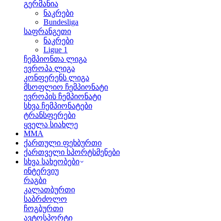
გერმანია
ნაკრები
Bundesliga
საფრანგეთი
ნაკრები
Ligue 1
ჩემპიონთა ლიგა
ევროპა ლიგა
კონფერენს ლიგა
მსოფლიო ჩემპიონატი
ევროპის ჩემპიონატი
სხვა ჩემპიონატები
ტრანსფერები
ყველა სიახლე
MMA
ქართული ფეხბურთი
ქართველი სპორტსმენები
სხვა სახეობები
ინტერვიუ
რაგბი
კალათბურთი
საბრძოლო
ჩოგბურთი
ავტოსპორტი