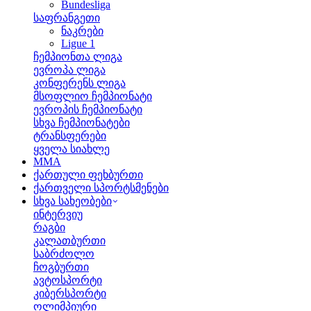
Bundesliga
საფრანგეთი
ნაკრები
Ligue 1
ჩემპიონთა ლიგა
ევროპა ლიგა
კონფერენს ლიგა
მსოფლიო ჩემპიონატი
ევროპის ჩემპიონატი
სხვა ჩემპიონატები
ტრანსფერები
ყველა სიახლე
MMA
ქართული ფეხბურთი
ქართველი სპორტსმენები
სხვა სახეობები
ინტერვიუ
რაგბი
კალათბურთი
საბრძოლო
ჩოგბურთი
ავტოსპორტი
კიბერსპორტი
ოლიმპიური