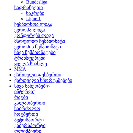
Bundesliga
საფრანგეთი
ნაკრები
Ligue 1
ჩემპიონთა ლიგა
ევროპა ლიგა
კონფერენს ლიგა
მსოფლიო ჩემპიონატი
ევროპის ჩემპიონატი
სხვა ჩემპიონატები
ტრანსფერები
ყველა სიახლე
MMA
ქართული ფეხბურთი
ქართველი სპორტსმენები
სხვა სახეობები
ინტერვიუ
რაგბი
კალათბურთი
საბრძოლო
ჩოგბურთი
ავტოსპორტი
კიბერსპორტი
ოლიმპიური