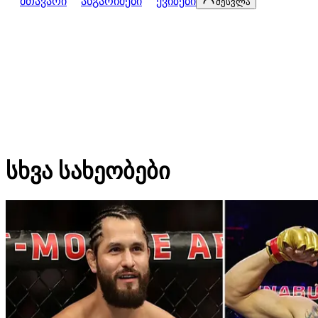
მთავარი
ანგარიშები
ქვიზები
შესვლა
სხვა სახეობები