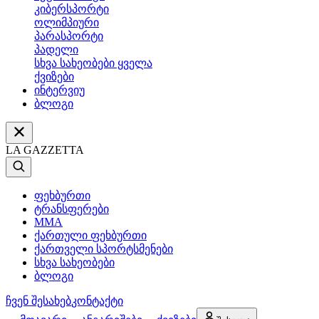
კიბერსპორტი
ოლიმპიური
პარასპორტი
პადელი
სხვა სახეობები ყველა
ქვიზები
ინტერვიუ
ბლოგი
LA GAZZETTA
ფეხბურთი
ტრანსფერები
MMA
ქართული ფეხბურთი
ქართველი სპორტსმენები
სხვა სახეობები
ბლოგი
ჩვენ შესახებ
კონტაქტი