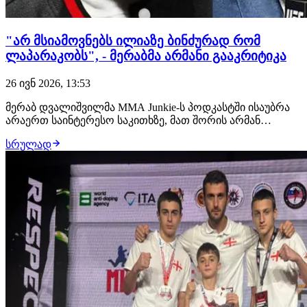
"არ მსიამოვნებს ილიაზე ბინძურად რომ
ლაპარაკობს", - მერაბმა არმანი გააკრიტიკა
26 ივნ 2026, 13:53
მერაბ დვალიშვილმა MMA Junkie-ს პოდკასტში ისაუბრა
არაერთ საინტერესო საკითხზე, მათ შორის არმან
ცარუკიანის დამოკიდებულებაზე ილია თოფურიას
სრულად
მიმართ. სომეხი მსუბუქწონოსანი პერიოდულად
ცდილობს ექს-ჩემპიონის პროვოცირებას,
განსაკუთრებით მას შემდეგ, რაც მან ჯასტინ გეიჯისთან
წააგო. "ცარუკიანი…