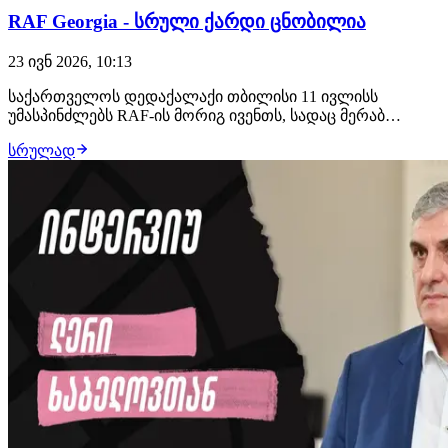
RAF Georgia - სრული ქარდი ცნობილია
23 ივნ 2026, 10:13
საქართველოს დედაქალაქი თბილისი 11 ივლისს
უმასპინძლებს RAF-ის მორიგ ივენთს, სადაც მერაბ
დვალიშვილი თავისუფალი სტილით ჭიდაობაში მისთვის
სრულად
კარგად ნაცნობ ჰენრი სეხუდოს დაუპირისპირდება.
შეგახსენებთ, მათი დუელი უნდა შემდგარიყო 18 აპრილს,
მაგრამ ჭიდაობის დღეს ამერიკელი სპორტსმენი
ტრავმის…