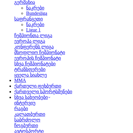
გერმანია
ნაკრები
Bundesliga
საფრანგეთი
ნაკრები
Ligue 1
ჩემპიონთა ლიგა
ევროპა ლიგა
კონფერენს ლიგა
მსოფლიო ჩემპიონატი
ევროპის ჩემპიონატი
სხვა ჩემპიონატები
ტრანსფერები
ყველა სიახლე
MMA
ქართული ფეხბურთი
ქართველი სპორტსმენები
სხვა სახეობები
ინტერვიუ
რაგბი
კალათბურთი
საბრძოლო
ჩოგბურთი
ავტოსპორტი