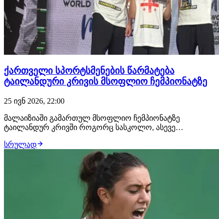
ქართველი სპორტსმენების წარმატება
ტაილანდური კრივის მსოფლიო ჩემპიონატზე
25 ივნ 2026, 22:00
მალაიზიაში გამართულ მსოფლიო ჩემპიონატზე
ტაილანდურ კრივში როგორც სასკოლო, ასევე
სენიორებში, საქართველო 3 სპორტსმენით წარსდგა.
სრულად
შედეგები ასეთია: U10 30კგ - ში ვერცხლის მედალი
მოიპოვა გაბრიელ უბერიამ; U18 57კგ - ში ასევე
ვერხხლის მედალი მოიპივა საბა მარკელიამ; დიმიტრი
ბერაიამ მცირე უ…