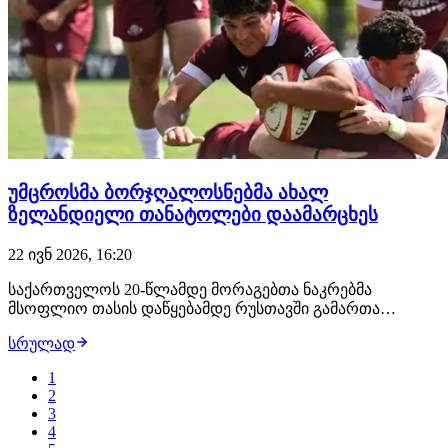
უმცროსმა ბორჯღალოსნებმა ახალ
ზელანდიელი თანატოლები დაამარცხეს
22 ივნ 2026, 16:20
საქართველოს 20-წლამდე მორაგებთა ნაკრებმა
მსოფლიო თასის დაწყებამდე რუსთავში გამართა
ამხანაგური მატჩი ახალი ზელანდიის თანატოლთა
სრულად
ეროვნულ გუნდთან და მოწინააღმდეგეს 22:19 მოუგო.
უმცროსმა "ბორჯღალოსნებმა" მეტოქის ჩათვლის
1
მოედანში ოთხი ლელო დადეს – თავი მიხეილ
2
შიოშვილმა, დაჩი წიკლაურმა,…
3
4