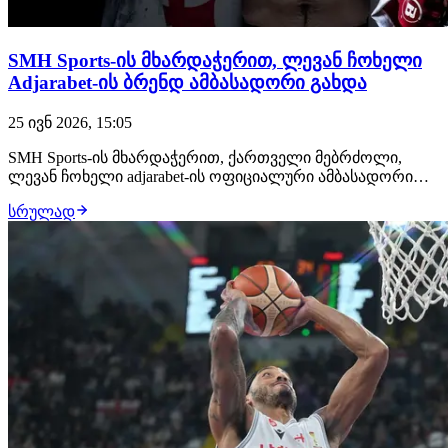
SMH Sports-ის მხარდაჭერით, ლევან ჩოხელი
Adjarabet-ის ბრენდ ამბასადორი გახდა
25 ივნ 2026, 15:05
SMH Sports-ის მხარდაჭერით, ქართველი მებრძოლი,
ლევან ჩოხელი adjarabet-ის ოფიციალური ამბასადორი
გახდა. ეს სიახლე მებრძოლისთვის UFC-ში დამაჯერებელ
სრულად
დებიუტამდე განხორციელდა, რაც მის კარიერაში ახალი,
მნიშვნელოვანი ეტაპის დასაწყისია. მხარეებს შორის
გაფორმებული ერთწლიანი თანამშრომლობა მრ…