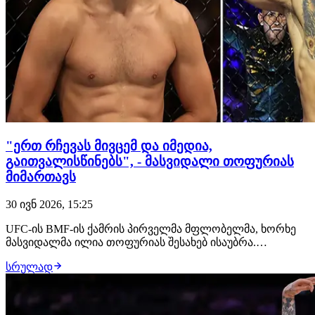
"ერთ რჩევას მივცემ და იმედია,
გაითვალისწინებს", - მასვიდალი თოფურიას
მიმართავს
30 ივნ 2026, 15:25
UFC-ის BMF-ის ქამრის პირველმა მფლობელმა, ხორხე
მასვიდალმა ილია თოფურიას შესახებ ისაუბრა.
ვეტერანმა მებრძოლმა იმედი გამოთქვა, რომ ქართველი
სრულად
ექს-ჩემპიონი არ იჩქარებს ოქტაგონში გამოსვლას,
სრულფასოვნად აღიდგენს ძალებს და უკვე შემდეგ,
დაბრუნდება. "თოფურიას ვურჩევდი, რომ არ იჩქაროს.
არ…