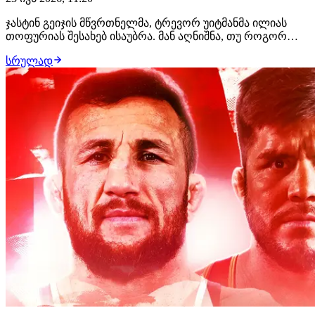
ჯასტინ გეიჯის მწვრთნელმა, ტრევორ უიტმანმა ილიას
თოფურიას შესახებ ისაუბრა. მან აღნიშნა, თუ როგორ
აპირებდა მისი შეგირდი მსუბუქი წონითი დივიზიონის
სრულად
ქართველი ექს-ჩემპიონის დაღლას. ამერიკელმა
დამრიგებელმა მის სუსტ მხარეს ხაზი გაუსვა. "თოფურიას
ბევრ ბრძოლას ვუყურე და დავინახე, რომ გრეპლ…