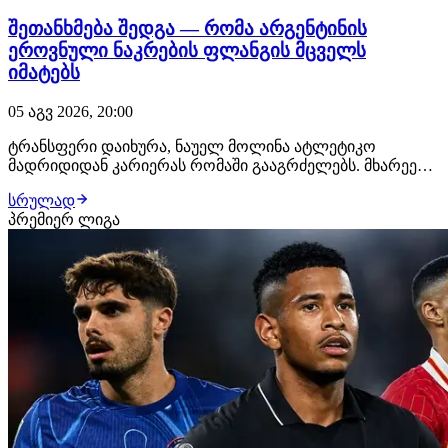
შეთანხმება შედგა — რომა არგენტინის
ეროვნული ნაკრების ფლანგის მცველს
იმატებს
05 აგვ 2026, 20:00
ტრანსფერი დაიხურა, ნაუელ მოლინა ატლეტიკო
მადრიდიდან კარიერას რომაში გააგრძელებს. მხარეებს
შორის ყველაფერი შეთანხმებულია, 28 წლის
სრულად
ფეხბურთელს იტალიაში უკვე ელოდებიან, სადაც
პრემიერ ლიგა
სამედიცინო შემოწმებას გაივლის და კონტრაქტს ხელს
მოაწერს. "ჯალოროსი" მოლინას სანაცვლოდ
დაახლოებით €18 მილიონს…