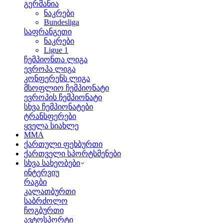
გერმანია
ნაკრები
Bundesliga
საფრანგეთი
ნაკრები
Ligue 1
ჩემპიონთა ლიგა
ევროპა ლიგა
კონფერენს ლიგა
მსოფლიო ჩემპიონატი
ევროპის ჩემპიონატი
სხვა ჩემპიონატები
ტრანსფერები
ყველა სიახლე
MMA
ქართული ფეხბურთი
ქართველი სპორტსმენები
სხვა სახეობები
ინტერვიუ
რაგბი
კალათბურთი
საბრძოლო
ჩოგბურთი
ავტოსპორტი