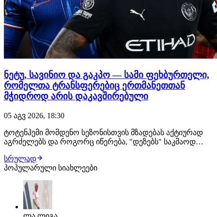
ნეტუ, სავინიო და გაკპო — სამი ფეხბურთელი,
რომელთა ტრანსფერებიც ერთმანეთთან
მჭიდროდ არის დაკავშირებული
05 აგვ 2026, 18:30
ტოტენჰემი მომდენო სეზონისთვის მზადებას აქტიურად
აგრძელებს და როგორც იწერება, "დეზებს" საკმაოდ
დატვირთული აგვისტოს თვე ექნებათ. გავრცელებული
სრულად
ინფორმაციის თანახმად, რობერტო დე ძერბის მთავარი
პოპულარული სიახლეები
სატრანსფერო სამიზნე ამ ეტაპზე სავინიოა და კლუბი მის
დასამატებლად ყველაფერს გააკეთებს. ტოტენჰ…
ლა ლიგა