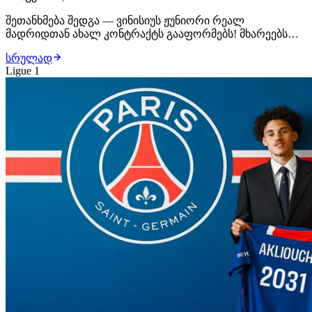
შეთანხმება შედგა — ვინისიუს ჟუნიორი რეალ
მადრიდთან ახალ კონტრაქტს გააფორმებს! მხარეებს
შორის ყველა დეტალი შეთანხმებულია, ბრაზილიელი
სრულად
ფეხბურთელი უახლოეს საათებში ახალ, 6-წლიან
Ligue 1
ხელშეკრულებას მოაწერს ხელს. მიუხედავად იმისა, რომ
არსენალი ვინისიუსს საკმაოდ სოლიდურ კონტრაქტს
სთავაზობდა,…