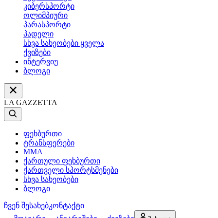
კიბერსპორტი
ოლიმპიური
პარასპორტი
პადელი
სხვა სახეობები ყველა
ქვიზები
ინტერვიუ
ბლოგი
LA GAZZETTA
ფეხბურთი
ტრანსფერები
MMA
ქართული ფეხბურთი
ქართველი სპორტსმენები
სხვა სახეობები
ბლოგი
ჩვენ შესახებ
კონტაქტი