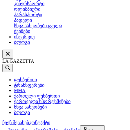
კიბერსპორტი
ოლიმპიური
პარასპორტი
პადელი
სხვა სახეობები ყველა
ქვიზები
ინტერვიუ
ბლოგი
LA GAZZETTA
ფეხბურთი
ტრანსფერები
MMA
ქართული ფეხბურთი
ქართველი სპორტსმენები
სხვა სახეობები
ბლოგი
ჩვენ შესახებ
კონტაქტი