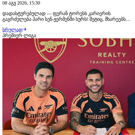
08 აგვ 2026, 15:30
დადასტურებულად — ფერან ტორესს კარიერის
გაგრძელება პარი სენ-ჟერმენში სურს! მეტიც, მხარეებს
შორის პირადი კონტრაქტის ყველა დეტალი
სრულად
შეთანხმებულია, პარიზელები კი ტრანსფერის დახურვას
პრემიერ ლიგა
უახლოეს დღეებში გეგმავენ. ლუის ენრიკეს დაჟინებული
მოთხოვნით, კლუბმა ესპანელი ფორვარდის
ტრანსფერზე მუშაობ…