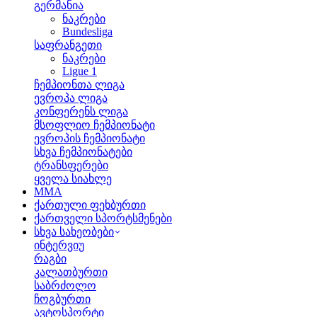
გერმანია
ნაკრები
Bundesliga
საფრანგეთი
ნაკრები
Ligue 1
ჩემპიონთა ლიგა
ევროპა ლიგა
კონფერენს ლიგა
მსოფლიო ჩემპიონატი
ევროპის ჩემპიონატი
სხვა ჩემპიონატები
ტრანსფერები
ყველა სიახლე
MMA
ქართული ფეხბურთი
ქართველი სპორტსმენები
სხვა სახეობები
ინტერვიუ
რაგბი
კალათბურთი
საბრძოლო
ჩოგბურთი
ავტოსპორტი