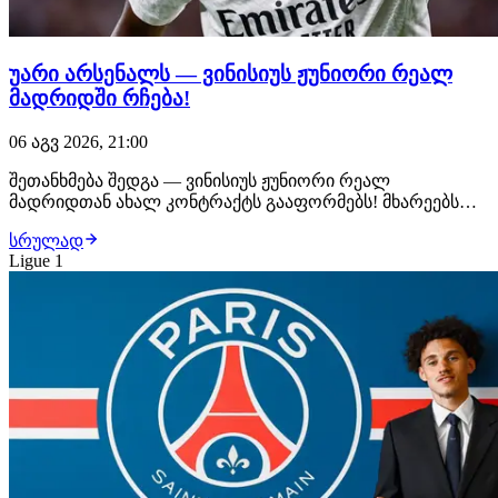
უარი არსენალს — ვინისიუს ჟუნიორი რეალ
მადრიდში რჩება!
06 აგვ 2026, 21:00
შეთანხმება შედგა — ვინისიუს ჟუნიორი რეალ
მადრიდთან ახალ კონტრაქტს გააფორმებს! მხარეებს
შორის ყველა დეტალი შეთანხმებულია, ბრაზილიელი
სრულად
ფეხბურთელი უახლოეს საათებში ახალ, 6-წლიან
Ligue 1
ხელშეკრულებას მოაწერს ხელს. მიუხედავად იმისა, რომ
არსენალი ვინისიუსს საკმაოდ სოლიდურ კონტრაქტს
სთავაზობდა,…