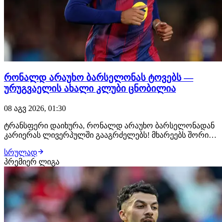
რონალდ არაუხო ბარსელონას ტოვებს —
ურუგვაელის ახალი კლუბი ცნობილია
08 აგვ 2026, 01:30
ტრანსფერი დაიხურა, რონალდ არაუხო ბარსელონადან
კარიერას ლივერპულში გააგრძელებს! მხარეებს შორის
ყველაფერი შეთანხმებულია, ურუგვაელ ცენტრალურ
სრულად
მცველს ახალ კლუბში უკვე ელოდებიან, სადაც
პრემიერ ლიგა
სამედიცინო შემოწმებას გაივლის და კონტრაქტს ხელს
მოაწერს. როგორც ცნობილი ხდება, მხარეებს შორის 1-
წლიან…