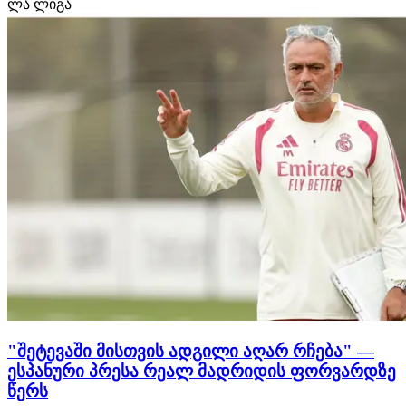
ლა ლიგა
დრომდე რჩება. როგორც ჩვენთვის ხდება ცნობილი,
ქართველი თავდამსხმელით ტოტენჰემი ინტერესდება.
ლონდონური კლუბი შეტევის…
"შეტევაში მისთვის ადგილი აღარ რჩება" —
ესპანური პრესა რეალ მადრიდის ფორვარდზე
წერს