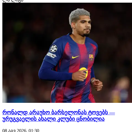
კონტრაქტი 2030 წლამდე გააფორმა, მხარეებს შორის კი
£75 მილიონიანი გარიგება შედგა.
რონალდ არაუხო ბარსელონას ტოვებს —
ურუგვაელის ახალი კლუბი ცნობილია
08 აგვ 2026, 01:30