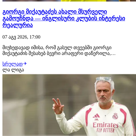
გიორგი მიქაუტაძეს ახალი მსურველი
გამოუჩნდა — ინგლისური კლუბის ინტერესი
რეალურია
07 აგვ 2026, 17:00
მიუხედავად იმისა, რომ გასულ თვეებში გიორგი
მიქაუტაძის შესახებ ბევრი არაფერი დაწერილა,
ქართველი ფორვარდი ზაფხულის სატრანსფერო
სრულად
ფანჯრის ერთ-ერთ მოთხოვნად ფეხბურთელად ამ
ლა ლიგა
დრომდე რჩება. როგორც ჩვენთვის ხდება ცნობილი,
ქართველი თავდამსხმელით ტოტენჰემი ინტერესდება.
ლონდონური კლუბი შეტევის…