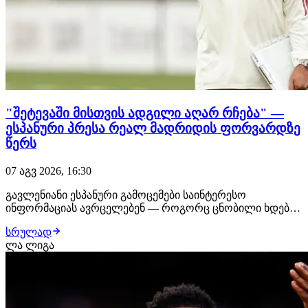
"შეტევაში მისთვის ადგილი აღარ რჩება" —
ესპანური პრესა რეალ მადრიდის ფორვარდზე
წერს
07 აგვ 2026, 16:30
გავლენიანი ესპანური გამოცემები საინტერესო
ინფორმაციას ავრცელებენ — როგორც ცნობილი ხდება,
ენდრიკმა შესაძლოა რეალ მადრიდი მიმდინარე თვეში
სრულად
დატოვოს. მიზეზი ისაა, რომ ჟოზე მოურინიო ბრაზილიელ
ლა ლიგა
ფორვარდს დიდ სათამაშო დროს ვერ ჰპირდება,
რადგან ზაფხულის სატრანსფერო ფანჯარაზე რეალმა
შეტევის…