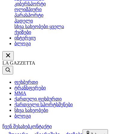
კიბერსპორტი
ოლიმპიური
პარასპორტი
პადელი
სხვა სახეობები ყველა
ქვიზები
ინტერვიუ
ბლოგი
LA GAZZETTA
ფეხბურთი
ტრანსფერები
MMA
ქართული ფეხბურთი
ქართველი სპორტსმენები
სხვა სახეობები
ბლოგი
ჩვენ შესახებ
კონტაქტი