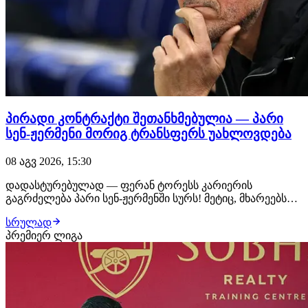
პირადი კონტრაქტი შეთანხმებულია — პარი
სენ-ჟერმენი მორიგ ტრანსფერს უახლოვდება
08 აგვ 2026, 15:30
დადასტურებულად — ფერან ტორესს კარიერის
გაგრძელება პარი სენ-ჟერმენში სურს! მეტიც, მხარეებს
შორის პირადი კონტრაქტის ყველა დეტალი
სრულად
შეთანხმებულია, პარიზელები კი ტრანსფერის დახურვას
პრემიერ ლიგა
უახლოეს დღეებში გეგმავენ. ლუის ენრიკეს დაჟინებული
მოთხოვნით, კლუბმა ესპანელი ფორვარდის
ტრანსფერზე მუშაობ…