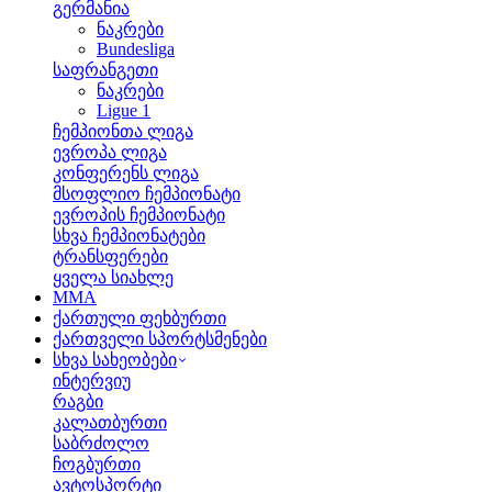
გერმანია
ნაკრები
Bundesliga
საფრანგეთი
ნაკრები
Ligue 1
ჩემპიონთა ლიგა
ევროპა ლიგა
კონფერენს ლიგა
მსოფლიო ჩემპიონატი
ევროპის ჩემპიონატი
სხვა ჩემპიონატები
ტრანსფერები
ყველა სიახლე
MMA
ქართული ფეხბურთი
ქართველი სპორტსმენები
სხვა სახეობები
ინტერვიუ
რაგბი
კალათბურთი
საბრძოლო
ჩოგბურთი
ავტოსპორტი