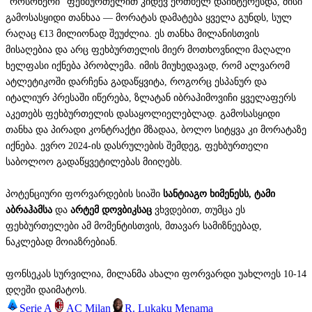
"როსონერი" ფეხბურთელით კიდევ ერთხელ დაინტერესდა, მისი
გამოსასყიდი თანხაა — მორატას დამატება ყველა გუნდს, სულ
რაღაც €13 მილიონად შეუძლია. ეს თანხა მილანისთვის
მისაღებია და არც ფეხბურთელის მიერ მოთხოვნილი მაღალი
ხელფასი იქნება პრობლემა. იმის მიუხედავად, რომ ალვარომ
ატლეტიკოში დარჩენა გადაწყვიტა, როგორც ესპანურ და
იტალიურ პრესაში იწერება, ზლატან იბრაჰიმოვიჩი ყველაფერს
აკეთებს ფეხბურთელის დასაყოლიელებლად. გამოსასყიდი
თანხა და პირადი კონტრაქტი მზადაა, ბოლო სიტყვა კი მორატაზე
იქნება. ევრო 2024-ის დასრულების შემდეგ, ფეხბურთელი
საბოლოო გადაწყვეტილებას მიიღებს.
პოტენციური ფორვარდების სიაში
სანტიაგო ხიმენესს, ტამი
აბრაჰამსა
და
არტემ დოვბიკსაც
ვხვდებით, თუმცა ეს
ფეხბურთელები ამ მომენტისთვის, მთავარ სამიზნეებად,
ნაკლებად მოიაზრებიან.
ფონსეკას სურვილია, მილანმა ახალი ფორვარდი უახლოეს 10-14
დღეში დაიმატოს.
Serie A
AC Milan
R. Lukaku Menama