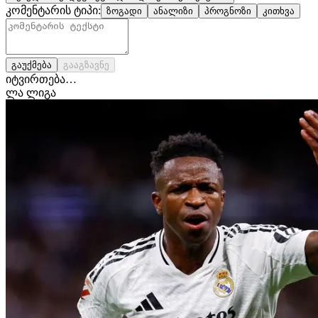
კომენტარის ტიპი:
ზოგადი
ანალიზი
პროგნოზი
კითხვა
გაუქმება
გააგზავნე
იტვირთება…
ლა ლიგა