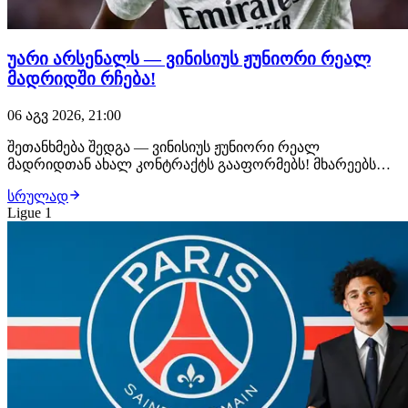
უარი არსენალს — ვინისიუს ჟუნიორი რეალ
მადრიდში რჩება!
06 აგვ 2026, 21:00
შეთანხმება შედგა — ვინისიუს ჟუნიორი რეალ
მადრიდთან ახალ კონტრაქტს გააფორმებს! მხარეებს
შორის ყველა დეტალი შეთანხმებულია, ბრაზილიელი
სრულად
ფეხბურთელი უახლოეს საათებში ახალ, 6-წლიან
Ligue 1
ხელშეკრულებას მოაწერს ხელს. მიუხედავად იმისა, რომ
არსენალი ვინისიუსს საკმაოდ სოლიდურ კონტრაქტს
სთავაზობდა,…