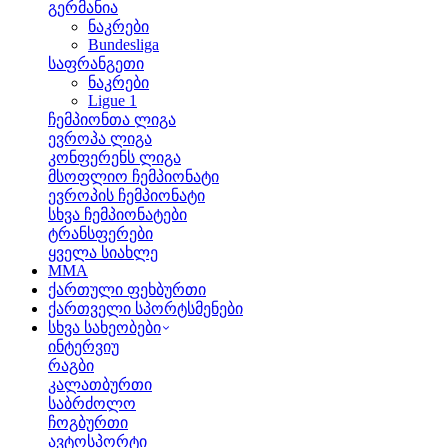
გერმანია
ნაკრები
Bundesliga
საფრანგეთი
ნაკრები
Ligue 1
ჩემპიონთა ლიგა
ევროპა ლიგა
კონფერენს ლიგა
მსოფლიო ჩემპიონატი
ევროპის ჩემპიონატი
სხვა ჩემპიონატები
ტრანსფერები
ყველა სიახლე
MMA
ქართული ფეხბურთი
ქართველი სპორტსმენები
სხვა სახეობები
ინტერვიუ
რაგბი
კალათბურთი
საბრძოლო
ჩოგბურთი
ავტოსპორტი