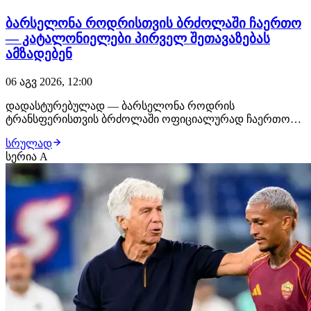
ბარსელონა როდრისთვის ბრძოლაში ჩაერთო
— კატალონიელები პირველ შეთავაზებას
ამზადებენ
06 აგვ 2026, 12:00
დადასტურებულად — ბარსელონა როდრის
ტრანსფერისთვის ბრძოლაში ოფიციალურად ჩაერთო
და ესპანელი ნახევარმცველის დამატებაზე აქტიურ
სრულად
მუშაობას იწყებს. კატალონიური კლუბი
სერია A
ფეხბურთელისთვის პირველ ოფიციალურ შეთავაზებას
ამზადებს და უახლოეს პერიოდში მხარეებს შორის
მოლაპარაკებები კიდევ უფრო ინტენსიუ…