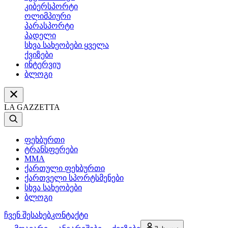
კიბერსპორტი
ოლიმპიური
პარასპორტი
პადელი
სხვა სახეობები ყველა
ქვიზები
ინტერვიუ
ბლოგი
LA GAZZETTA
ფეხბურთი
ტრანსფერები
MMA
ქართული ფეხბურთი
ქართველი სპორტსმენები
სხვა სახეობები
ბლოგი
ჩვენ შესახებ
კონტაქტი