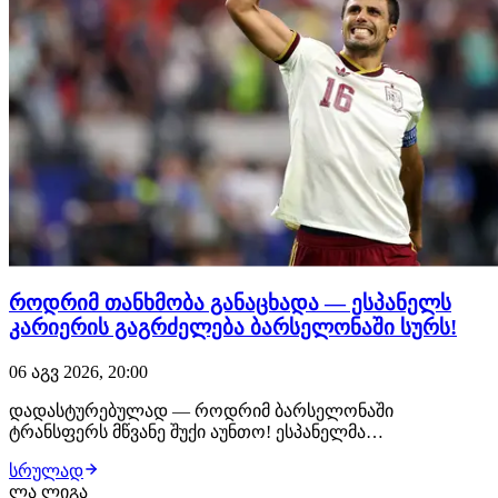
როდრიმ თანხმობა განაცხადა — ესპანელს
კარიერის გაგრძელება ბარსელონაში სურს!
06 აგვ 2026, 20:00
დადასტურებულად — როდრიმ ბარსელონაში
ტრანსფერს მწვანე შუქი აუნთო! ესპანელმა
ფეხბურთელმა როგორც ჰანსი ფლიკთან, ისე დეკუსთან
სრულად
ისაუბრა და კატალონიელებს განუცხადა, რომ კარიერის
ლა ლიგა
გაგრძელება "ბლაუგრანაში" სურს. შემდეგი ეტაპი