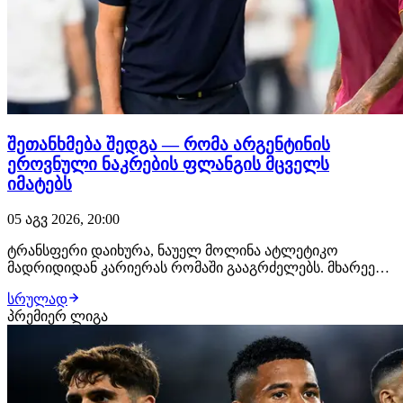
შეთანხმება შედგა — რომა არგენტინის
ეროვნული ნაკრების ფლანგის მცველს
იმატებს
05 აგვ 2026, 20:00
ტრანსფერი დაიხურა, ნაუელ მოლინა ატლეტიკო
მადრიდიდან კარიერას რომაში გააგრძელებს. მხარეებს
შორის ყველაფერი შეთანხმებულია, 28 წლის
სრულად
ფეხბურთელს იტალიაში უკვე ელოდებიან, სადაც
პრემიერ ლიგა
სამედიცინო შემოწმებას გაივლის და კონტრაქტს ხელს
მოაწერს. "ჯალოროსი" მოლინას სანაცვლოდ
დაახლოებით €18 მილიონს…