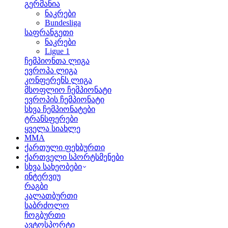
გერმანია
ნაკრები
Bundesliga
საფრანგეთი
ნაკრები
Ligue 1
ჩემპიონთა ლიგა
ევროპა ლიგა
კონფერენს ლიგა
მსოფლიო ჩემპიონატი
ევროპის ჩემპიონატი
სხვა ჩემპიონატები
ტრანსფერები
ყველა სიახლე
MMA
ქართული ფეხბურთი
ქართველი სპორტსმენები
სხვა სახეობები
ინტერვიუ
რაგბი
კალათბურთი
საბრძოლო
ჩოგბურთი
ავტოსპორტი