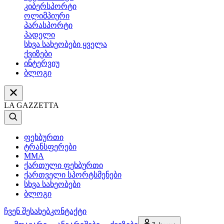
კიბერსპორტი
ოლიმპიური
პარასპორტი
პადელი
სხვა სახეობები ყველა
ქვიზები
ინტერვიუ
ბლოგი
LA GAZZETTA
ფეხბურთი
ტრანსფერები
MMA
ქართული ფეხბურთი
ქართველი სპორტსმენები
სხვა სახეობები
ბლოგი
ჩვენ შესახებ
კონტაქტი