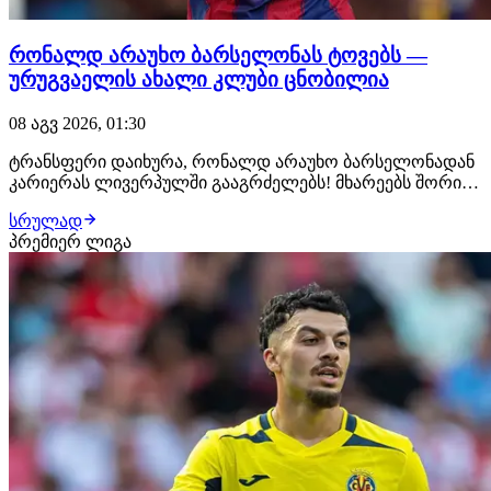
რონალდ არაუხო ბარსელონას ტოვებს —
ურუგვაელის ახალი კლუბი ცნობილია
08 აგვ 2026, 01:30
ტრანსფერი დაიხურა, რონალდ არაუხო ბარსელონადან
კარიერას ლივერპულში გააგრძელებს! მხარეებს შორის
ყველაფერი შეთანხმებულია, ურუგვაელ ცენტრალურ
სრულად
მცველს ახალ კლუბში უკვე ელოდებიან, სადაც
პრემიერ ლიგა
სამედიცინო შემოწმებას გაივლის და კონტრაქტს ხელს
მოაწერს. როგორც ცნობილი ხდება, მხარეებს შორის 1-
წლიან…