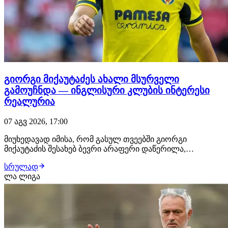
გიორგი მიქაუტაძეს ახალი მსურველი
გამოუჩნდა — ინგლისური კლუბის ინტერესი
რეალურია
07 აგვ 2026, 17:00
მიუხედავად იმისა, რომ გასულ თვეებში გიორგი
მიქაუტაძის შესახებ ბევრი არაფერი დაწერილა,
ქართველი ფორვარდი ზაფხულის სატრანსფერო
სრულად
ფანჯრის ერთ-ერთ მოთხოვნად ფეხბურთელად ამ
ლა ლიგა
დრომდე რჩება. როგორც ჩვენთვის ხდება ცნობილი,
ქართველი თავდამსხმელით ტოტენჰემი ინტერესდება.
ლონდონური კლუბი შეტევის…