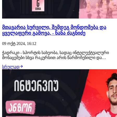
მთავარია სურვილი, შემდეგ მონდომება და
ყველაფერი გამოვა, - ნანა ძაგნიძე
09 ოქტ 2024, 16:12
ჭადრაკი - სპორტის სახეობა, სადაც ინტელექტუალური
მონაცემები სხვა რაკურსით არის წარმოჩენილი და
ქართველები საჭადრაკო დაფიდან მთელ მსოფლიოს
სრულად
ახსენებენ, რომ პატარა საქართველოში ყველა ეპოქაში
ძლიერი მოჭადრაკეები არიან. ნონა გაფრინდაშვილის
სამშობლო გამუდმებით მსოფლიოს ჭადრაკის
ეპიცენტრში…