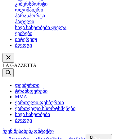
კიბერსპორტი
ოლიმპიური
პარასპორტი
პადელი
სხვა სახეობები ყველა
ქვიზები
ინტერვიუ
ბლოგი
LA GAZZETTA
ფეხბურთი
ტრანსფერები
MMA
ქართული ფეხბურთი
ქართველი სპორტსმენები
სხვა სახეობები
ბლოგი
ჩვენ შესახებ
კონტაქტი