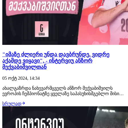
"იმაზე ძლიერი უნდა დავბრუნდე, ვიდრე
აქამდე ვიყავი", - ინტერვიუ ანზორ
მექვაბიშვილთან
05 ოქტ 2024, 14:34
ახალგაზრდა ნახევარმცველს ანზორ მექვაბიშვილს
ევროპის ჩემპიონატზე ყველაზე საპასუხისმგებლო მისია
შეხვდა - შეცვალა საქართველოს ნაკრების ხერხემალი
სრულად
ოთარ კიტეიშვილი. ამ მისიას მექვაბამ თავი
ბრწყინვალედ გაართვა და კარგი მატჩები ჩაატარა.
მექვაბიშვილი რუმინულ კრაიოვაშიც სტაბილურად
თამაშობდ…