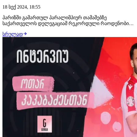
18 სექ 2024, 18:55
პარიზში გამართულ პარალიმპიურ თამაშებზე
საქართველოს დელეგაციამ რეკორდული რაოდენობის,
9 მედალი მოიპოვა, რაც ჩვენი ქვეყნისთვის ისტორიული
სრულად
შედეგია. ქართველი პარაძიუდოისტების ანგარიშზე 4
მედალია, ტატამიზე პირველი ზურაბ ზურაბიანი (-60კგ.
კატეგორია J2) გავიდა, ფინალში იასპარეზა, რამდენიმ…