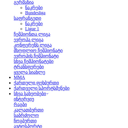
გერმანია
ნაკრები
Bundesliga
საფრანგეთი
ნაკრები
Ligue 1
ჩემპიონთა ლიგა
ევროპა ლიგა
კონფერენს ლიგა
მსოფლიო ჩემპიონატი
ევროპის ჩემპიონატი
სხვა ჩემპიონატები
ტრანსფერები
ყველა სიახლე
MMA
ქართული ფეხბურთი
ქართველი სპორტსმენები
სხვა სახეობები
ინტერვიუ
რაგბი
კალათბურთი
საბრძოლო
ჩოგბურთი
ავტოსპორტი