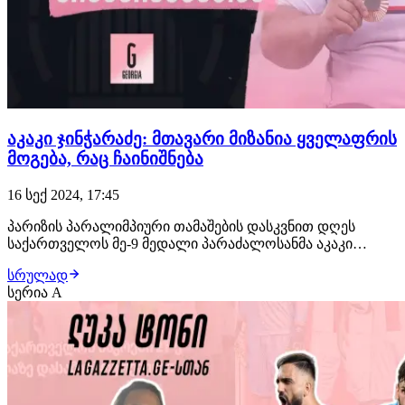
აკაკი ჯინჭარაძე: მთავარი მიზანია ყველაფრის
მოგება, რაც ჩაინიშნება
16 სექ 2024, 17:45
პარიზის პარალიმპიური თამაშების დასკვნით დღეს
საქართველოს მე-9 მედალი პარაძალოსანმა აკაკი
ჯინჭარაძემ (+107კგ) მოუტანა. აკაკიმ 250 კგ. დაძლია და
სრულად
ბრინჯაოს მედალს დაეუფლა. ქართველმა კარიერაში
სერია A
მესამე ოლიმპიადაზე იასპარეზა. პარაძალოსანი
ევროპის ჩემპიონატის გამარჯვებული და მსოფლიო
თასის…