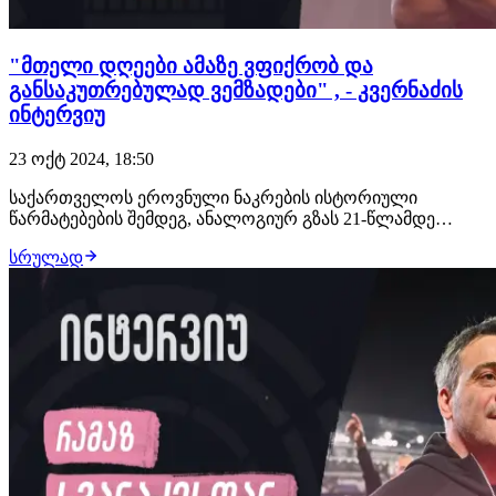
"მთელი დღეები ამაზე ვფიქრობ და
განსაკუთრებულად ვემზადები" , - კვერნაძის
ინტერვიუ
23 ოქტ 2024, 18:50
საქართველოს ეროვნული ნაკრების ისტორიული
წარმატებების შემდეგ, ანალოგიურ გზას 21-წლამდე
ნაკრებიც ადგას და შანსი აქვს, ევროპის ჩემპიონატზე
სრულად
გავიდეს. ფლეი-ოფში ჩვენი მეტოქე ხორვატიის ნაკრებია.
LaGazzetta.ge-სთან საუბარში ახალგაზრდული ნაკრების
შემტევი გიორგი კვერნაძე ამ მატჩის მოლოდინე…