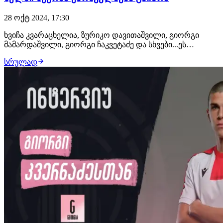
28 ოქტ 2024, 17:30
ხვიჩა კვარაცხელია, ზურიკო დავითაშვილი, გიორგი
მამარდაშვილი, გიორგი ჩაკვეტაძე და სხვები...ეს
ფეხბურთელები დღეს ევროპული ფეხბურთის
სრულად
გამორჩეული ფიგურები არიან, თუმცა საინტერესოა, რა
გზა გაიარეს მათ ამ დონემდე მისასვლელად. ვლადიმერ
კაკაშვილი, რომელიც დინამო თბილისის აკადემიაში 13
წლის…