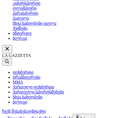
კიბერსპორტი
ოლიმპიური
პარასპორტი
პადელი
სხვა სახეობები ყველა
ქვიზები
ინტერვიუ
ბლოგი
LA GAZZETTA
ფეხბურთი
ტრანსფერები
MMA
ქართული ფეხბურთი
ქართველი სპორტსმენები
სხვა სახეობები
ბლოგი
ჩვენ შესახებ
კონტაქტი