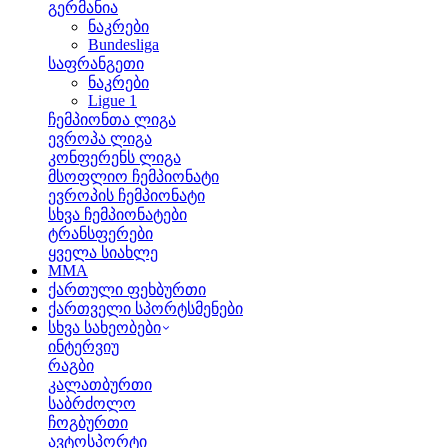
გერმანია
ნაკრები
Bundesliga
საფრანგეთი
ნაკრები
Ligue 1
ჩემპიონთა ლიგა
ევროპა ლიგა
კონფერენს ლიგა
მსოფლიო ჩემპიონატი
ევროპის ჩემპიონატი
სხვა ჩემპიონატები
ტრანსფერები
ყველა სიახლე
MMA
ქართული ფეხბურთი
ქართველი სპორტსმენები
სხვა სახეობები
ინტერვიუ
რაგბი
კალათბურთი
საბრძოლო
ჩოგბურთი
ავტოსპორტი