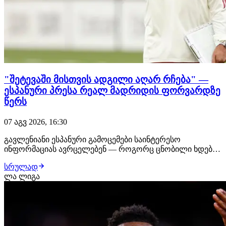
"შეტევაში მისთვის ადგილი აღარ რჩება" —
ესპანური პრესა რეალ მადრიდის ფორვარდზე
წერს
07 აგვ 2026, 16:30
გავლენიანი ესპანური გამოცემები საინტერესო
ინფორმაციას ავრცელებენ — როგორც ცნობილი ხდება,
ენდრიკმა შესაძლოა რეალ მადრიდი მიმდინარე თვეში
სრულად
დატოვოს. მიზეზი ისაა, რომ ჟოზე მოურინიო ბრაზილიელ
ლა ლიგა
ფორვარდს დიდ სათამაშო დროს ვერ ჰპირდება,
რადგან ზაფხულის სატრანსფერო ფანჯარაზე რეალმა
შეტევის…