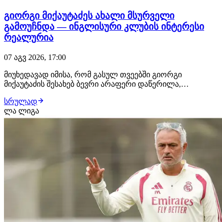
გიორგი მიქაუტაძეს ახალი მსურველი
გამოუჩნდა — ინგლისური კლუბის ინტერესი
რეალურია
07 აგვ 2026, 17:00
მიუხედავად იმისა, რომ გასულ თვეებში გიორგი
მიქაუტაძის შესახებ ბევრი არაფერი დაწერილა,
ქართველი ფორვარდი ზაფხულის სატრანსფერო
სრულად
ფანჯრის ერთ-ერთ მოთხოვნად ფეხბურთელად ამ
ლა ლიგა
დრომდე რჩება. როგორც ჩვენთვის ხდება ცნობილი,
ქართველი თავდამსხმელით ტოტენჰემი ინტერესდება.
ლონდონური კლუბი შეტევის…