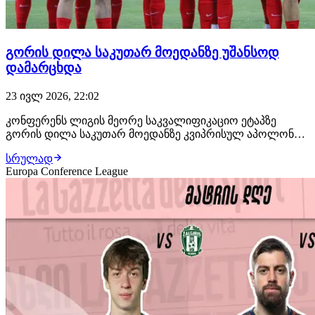
გორის დილა საკუთარ მოედანზე უშანსოდ
დამარცხდა
23 ივლ 2026, 22:02
კონფერენს ლიგის მეორე საკვალიფიკაციო ეტაპზე
გორის დილა საკუთარ მოედანზე კვიპრისულ აპოლონს
დაუპირისპირდა. კვიპროსელები თავიდანვე დიდ
სრულად
უპირატესობას დაეუფლნენ და ანგარიში მე-14 წუთზე
Europa Conference League
გახსნეს, სხვაობა ორამდე 28-ე წუთზე გაზარდეს. ამას ისიც
დაემატა, რომ პირველი ტაიმის მიწურულს დილას ფეხ…