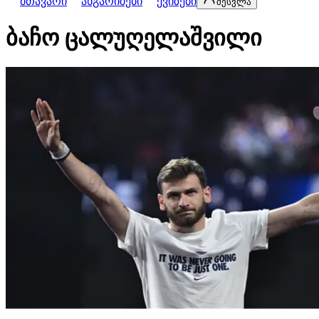
მთავარი
ანგარიშები
ქვიზები
შესვლა
ბაჩო ცალუღელაშვილი