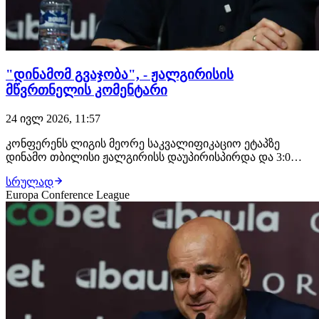
"დინამომ გვაჯობა", - ჟალგირისის
მწვრთნელის კომენტარი
24 ივლ 2026, 11:57
კონფერენს ლიგის მეორე საკვალიფიკაციო ეტაპზე
დინამო თბილისი ჟალგირისს დაუპირისპირდა და 3:0
გაანადგურა. მატჩის შემდეგ კომენტარი ჟალგირისის
სრულად
მთავარმა მწვრთნელმა ანდრიუს სკერლამ გააკეთა.
Europa Conference League
"ვიცოდით, რომ კარგ გუნდს ვეთამაშებოდით, თუმცა
ასეთ შედეგს ნამდვილად არ ველოდით. ფაქტია, დინამო
თბი…