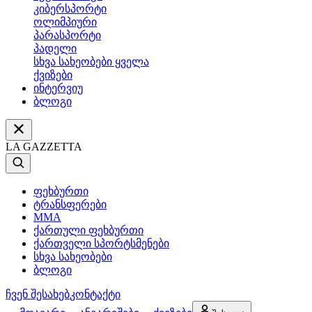
კიბერსპორტი
ოლიმპიური
პარასპორტი
პადელი
სხვა სახეობები ყველა
ქვიზები
ინტერვიუ
ბლოგი
LA GAZZETTA
ფეხბურთი
ტრანსფერები
MMA
ქართული ფეხბურთი
ქართველი სპორტსმენები
სხვა სახეობები
ბლოგი
ჩვენ შესახებ
კონტაქტი