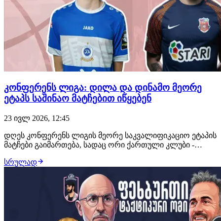
კონფერენს ლიგა: დილა და დინამო მეორე
ეტაპს საშინაო მატჩებით იწყებენ
23 ივლ 2026, 12:45
დღეს კონფერენს ლიგის მეორე საკვალიფიკაციო ეტაპის
მატჩები გაიმართება, სადაც ორი ქართული კლუბი -
დინამო თბილისი და გორის დილა ითამაშებს.
სრულად
მოგეხსენებათ, დილამაც და დინამომაც პირველი ეტაპი
წარმატებით დაძლიეს, დილამ ვირტუსს აჯობა, დინამო
თბილისმა კი მონდორფს. დილა - აპოლონი (20:00, თენ…