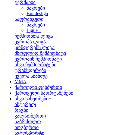
გერმანია
ნაკრები
Bundesliga
საფრანგეთი
ნაკრები
Ligue 1
ჩემპიონთა ლიგა
ევროპა ლიგა
კონფერენს ლიგა
მსოფლიო ჩემპიონატი
ევროპის ჩემპიონატი
სხვა ჩემპიონატები
ტრანსფერები
ყველა სიახლე
MMA
ქართული ფეხბურთი
ქართველი სპორტსმენები
სხვა სახეობები
ინტერვიუ
რაგბი
კალათბურთი
საბრძოლო
ჩოგბურთი
ავტოსპორტი