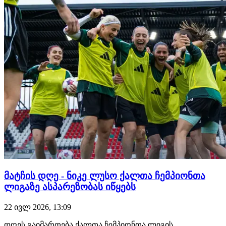
როცა ესპანეთი ევროპის ჩემპიონატს "ცალი ფეხით"
იგე…
მატჩის დღე - ნიკე ლუსო ქალთა ჩემპიონთა
ლიგაზე ასპარეზობას იწყებს
22 ივლ 2026, 13:09
დღეს გაიმართება ქალთა ჩემპიონთა ლიგის