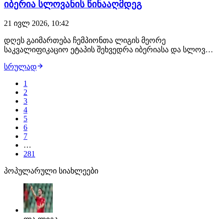
იბერია სლოვანის წინააღმდეგ
21 ივლ 2026, 10:42
დღეს გაიმართება ჩემპიონთა ლიგის მეორე
საკვალიფიკაციო ეტაპის შეხვედრა იბერიასა და სლოვან
ბრატისლავას შორის. მოგეხსენებათ, საქართველოს
სრულად
მოქმედმა ჩემპიონებმა პირველი ეტაპი წარამტებით
დაძლიეს და ესტონეთის ჩემპიონი ფლორა დაამარცხეს.
1
ეს დღე შესაძლოა ისტორიული გამოდგეს, რადგან თუ
2
იბერია…
3
4
5
6
7
…
281
პოპულარული სიახლეები