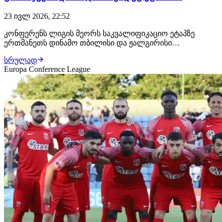
23 ივლ 2026, 22:52
კონფერენს ლიგის მეორს საკვალიფიკაციო ეტაპზე
ერთმანეთს დინამო თბილისი და ჟალგირისი
დაუპირისპირდნენ. დინამოელებმა საუცხოო პირველი
სრულად
ტაიმი შემოგვთავაზეს და გარდა 3 გატანილი გოლისა,
Europa Conference League
უამრავი მომენტი შექმნეს. გამორჩეული თორნიკე
კვარაცხელია იყო. 16 წლის ფეხბურთელი ვერავინ
შეაჩერა. მე-14 წ…