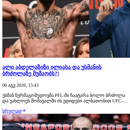
ალი აბდელაზიზი ილიასა და უსმანის
ბრძოლაზე მუშაობს?!
06 აგვ 2026, 15:43
უსმან ნურმაგომედოვმა PFL-ში ჩაატარა ბოლო ბრძოლა
და უახლოეს მომავალში ის უდიდესი ალბათობით UFC-ის
შეუერთდება. ამ საკითხზე მუშაობს დაღესტნელი
სრულად
ჩემპიონის მენეჯერი, ალი აბდელაზიზი, რომელსაც სურს,
რომ მისმა კლიენტმა მსოფლიოს მთავარ პრომოუშენში
სადებიუტო ჩხუბი ილია თოფურიასთან გამართოს.…