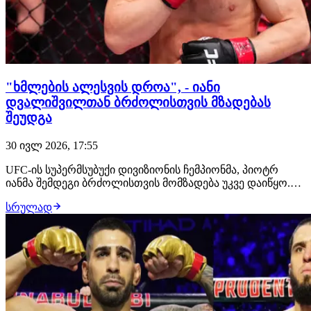
"ხმლების ალესვის დროა", - იანი
დვალიშვილთან ბრძოლისთვის მზადებას
შეუდგა
30 ივლ 2026, 17:55
UFC-ის სუპერმსუბუქი დივიზიონის ჩემპიონმა, პიოტრ
იანმა შემდეგი ბრძოლისთვის მომზადება უკვე დაიწყო.
მან გამოაქვეყნა ვიდეო წარწერით "ხმლების ალესვის
სრულად
დროა", რომელშიც რუსი მებრძოლი სტრაიკინგში
ვარჯიშობს. გადაწყვეტილია, რომ მისი მოწინააღმდეგე
მერაბ დვალიშვილი იქნება. ბრძოლა შედგება 24 ო…