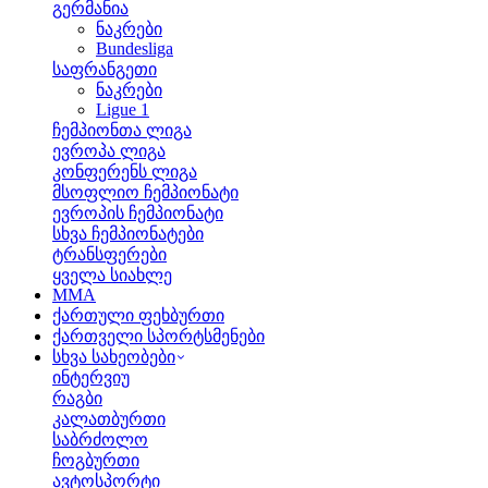
გერმანია
ნაკრები
Bundesliga
საფრანგეთი
ნაკრები
Ligue 1
ჩემპიონთა ლიგა
ევროპა ლიგა
კონფერენს ლიგა
მსოფლიო ჩემპიონატი
ევროპის ჩემპიონატი
სხვა ჩემპიონატები
ტრანსფერები
ყველა სიახლე
MMA
ქართული ფეხბურთი
ქართველი სპორტსმენები
სხვა სახეობები
ინტერვიუ
რაგბი
კალათბურთი
საბრძოლო
ჩოგბურთი
ავტოსპორტი