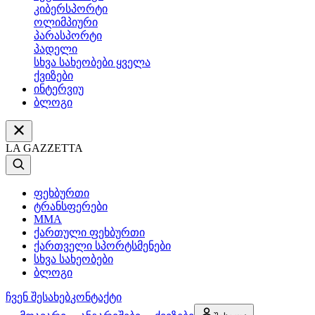
კიბერსპორტი
ოლიმპიური
პარასპორტი
პადელი
სხვა სახეობები ყველა
ქვიზები
ინტერვიუ
ბლოგი
LA GAZZETTA
ფეხბურთი
ტრანსფერები
MMA
ქართული ფეხბურთი
ქართველი სპორტსმენები
სხვა სახეობები
ბლოგი
ჩვენ შესახებ
კონტაქტი