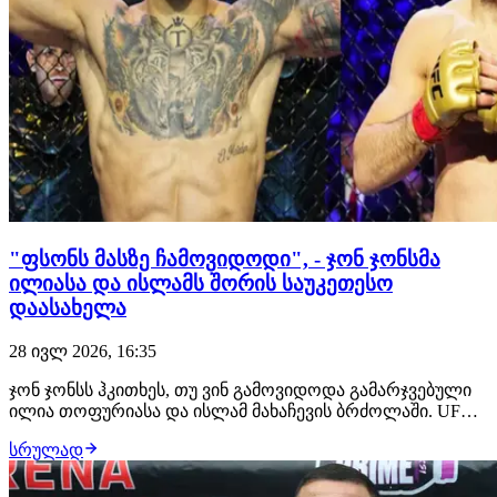
"ფსონს მასზე ჩამოვიდოდი", - ჯონ ჯონსმა
ილიასა და ისლამს შორის საუკეთესო
დაასახელა
28 ივლ 2026, 16:35
ჯონ ჯონსს ჰკითხეს, თუ ვინ გამოვიდოდა გამარჯვებული
ილია თოფურიასა და ისლამ მახაჩევის ბრძოლაში. UFC-
ის ლეგენდარულმა ჩემპიონმა არჩევანი გააკეთა
სრულად
ქართველი მებრძოლის სასარგებლოდ და მის ძლიერ
მხარედ დგომში ჩხუბი დაასახელა. "ფსონის დადება რომ
მომიწიოს, ამას თოფურიას სასარგებლოდ გავაკეთებ…