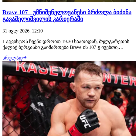
Brave 107 - უმნიშვნელოვანესი ბრძოლა ბიძინა
გავაშელიშვილის კარიერაში
31 ივლ 2026, 12:10
1 აგვისტოს ჩვენი დროით 19:30 საათიდან, ბულგარეთის
ქალაქ ბურგასში გაიმართება Brave-ის 107-ე ივენთი,
სადაც მონაწილეობას მიიღებს ორი ქართველი
სრულად
მებრძოლი: საღამოს თანამთავარ ჩხუბში ბიძინა
გავაშელიშვილის მოწინააღმდეგე იქნება ლუთანდო
ბიკო, უფრო ადრე კი პრელიმზე, რიგით მე-3 ბრძოლაში
ბაჩუკ…