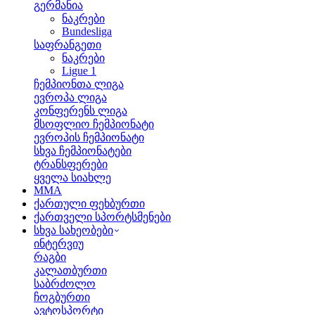
გერმანია
ნაკრები
Bundesliga
საფრანგეთი
ნაკრები
Ligue 1
ჩემპიონთა ლიგა
ევროპა ლიგა
კონფერენს ლიგა
მსოფლიო ჩემპიონატი
ევროპის ჩემპიონატი
სხვა ჩემპიონატები
ტრანსფერები
ყველა სიახლე
MMA
ქართული ფეხბურთი
ქართველი სპორტსმენები
სხვა სახეობები
ინტერვიუ
რაგბი
კალათბურთი
საბრძოლო
ჩოგბურთი
ავტოსპორტი