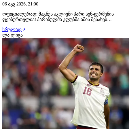
06 აგვ 2026, 21:00
ოფიციალურად: მაგნეს აკლიუში პარი სენ-ჟერმენის
ფეხბურთელია! პარიზულმა კლუბმა ამის შესახებ
განცხადება სულ რამდენიმე წუთის წინ გაავრცელა.
სრულად
ფრანგმა ვინგერმა პარი სენ-ჟერმენთან კონტრაქტი 2031
ლა ლიგა
წლამდე გააფორმა, მხარეებს შორის კი €50 მილიონიანი
გარიგება შედგა. მაგნეს აკლიუში მონაკოს აკადე…