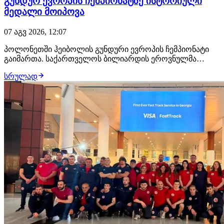
გუნდურ ევროპის ჩემპიონატზე ისტორიული
მედალი მოიპოვა
07 აგვ 2026, 12:07
პოლონეთში ჰეიბოლის გუნდური ევროპის ჩემპიონატი
გაიმართა. საქართველოს ბილიარდის ეროვნულმა
ნაკრებმა ფინალი ჩეხეთის ეროვნულ ნაკრებთან
სრულად
ანგარიშით 3:1 დათმო და ევროპის ვიცე-ჩემპიონი გახდა,
რაც ისტორიული შედეგია. ფინალამდე ქართველმა
მობილიარდეებმა სლოვაკეთის, პოლონეთისა და
ხორვატიის ნაკრ…