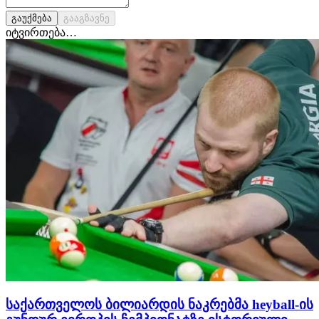
გაუქმება
გააგზავნე
იტვირთება…
საქართველოს ბილიარდის ნაკრებმა heyball-ის