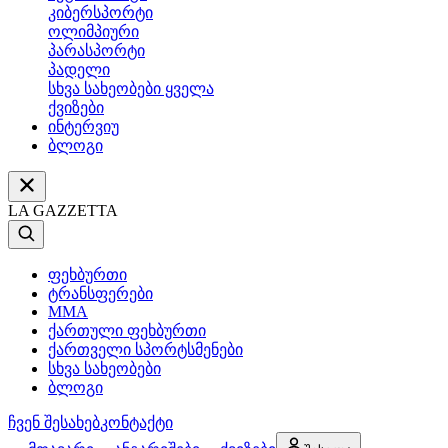
კიბერსპორტი
ოლიმპიური
პარასპორტი
პადელი
სხვა სახეობები ყველა
ქვიზები
ინტერვიუ
ბლოგი
LA GAZZETTA
ფეხბურთი
ტრანსფერები
MMA
ქართული ფეხბურთი
ქართველი სპორტსმენები
სხვა სახეობები
ბლოგი
ჩვენ შესახებ
კონტაქტი