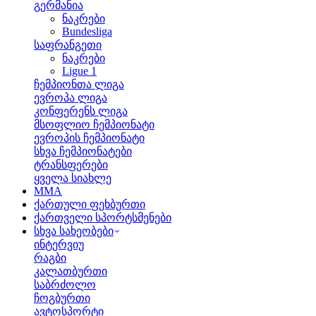
გერმანია
ნაკრები
Bundesliga
საფრანგეთი
ნაკრები
Ligue 1
ჩემპიონთა ლიგა
ევროპა ლიგა
კონფერენს ლიგა
მსოფლიო ჩემპიონატი
ევროპის ჩემპიონატი
სხვა ჩემპიონატები
ტრანსფერები
ყველა სიახლე
MMA
ქართული ფეხბურთი
ქართველი სპორტსმენები
სხვა სახეობები
ინტერვიუ
რაგბი
კალათბურთი
საბრძოლო
ჩოგბურთი
ავტოსპორტი