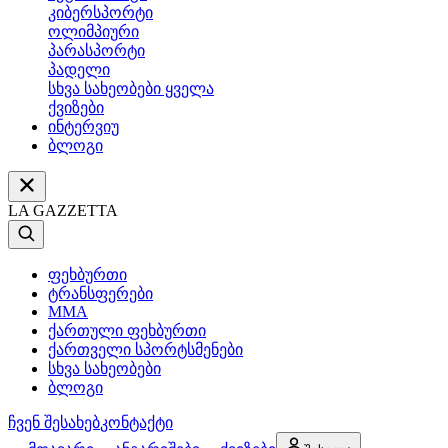
კიბერსპორტი
ოლიმპიური
პარასპორტი
პადელი
სხვა სახეობები ყველა
ქვიზები
ინტერვიუ
ბლოგი
LA GAZZETTA
ფეხბურთი
ტრანსფერები
MMA
ქართული ფეხბურთი
ქართველი სპორტსმენები
სხვა სახეობები
ბლოგი
ჩვენ შესახებ
კონტაქტი