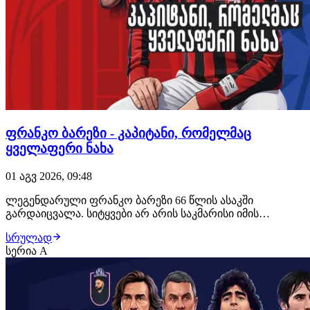
ფრანკო ბარეზი - კაპიტანი, რომელმაც
ყველაფერი ნახა
01 აგვ 2026, 09:48
ლეგენდარული ფრანკო ბარეზი 66 წლის ასაკში
გარდაიცვალა. სიტყვები არ არის საკმარისი იმის
ასაღწერად, თუ როგორი დიდებული ფეხბურთელი იყო
სრულად
იტალიელი უკანახაზელი. კაპიტანი, რომელმაც
სერია A
საფეხბურთო მოედანზე გამოიარა და ნახა ყველაფერი,
რაც კი შეიძლებოდა. გთავაზობთ მოგზაურობას
"აძურისა" და მილანი…