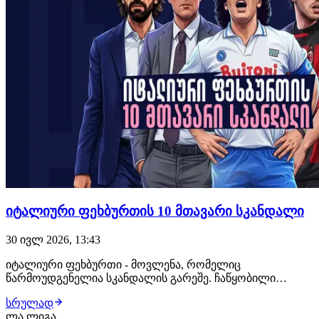
იტალიური ფეხბურთის 10 მთავარი სკანდალი
30 ივლ 2026, 13:43
იტალიური ფეხბურთი - მოვლენა, რომელიც
წარმოუდგენელია სკანდალის გარეშე. ჩაწყობილი
მატჩები, კავშირი მაფიასთან, ქრთამი, აკრძალული
სრულად
ნივთიერებები სპორტსმენებს შორის და ბევრი სხვა. ეს
ლა ლიგა
არის კალჩო...დიდებული და საშინელი. დღეს