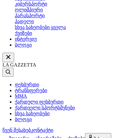
კიბერსპორტი
ოლიმპიური
პარასპორტი
პადელი
სხვა სახეობები ყველა
ქვიზები
ინტერვიუ
ბლოგი
LA GAZZETTA
ფეხბურთი
ტრანსფერები
MMA
ქართული ფეხბურთი
ქართველი სპორტსმენები
სხვა სახეობები
ბლოგი
ჩვენ შესახებ
კონტაქტი