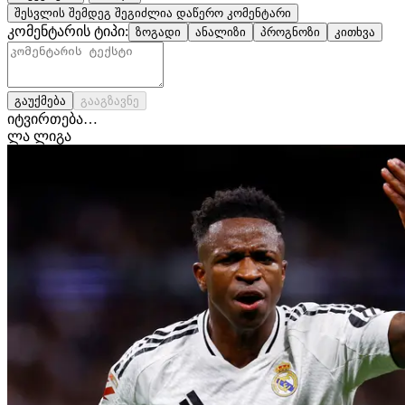
შესვლის შემდეგ შეგიძლია დაწერო კომენტარი
კომენტარის ტიპი:
ზოგადი
ანალიზი
პროგნოზი
კითხვა
გაუქმება
გააგზავნე
იტვირთება…
ლა ლიგა