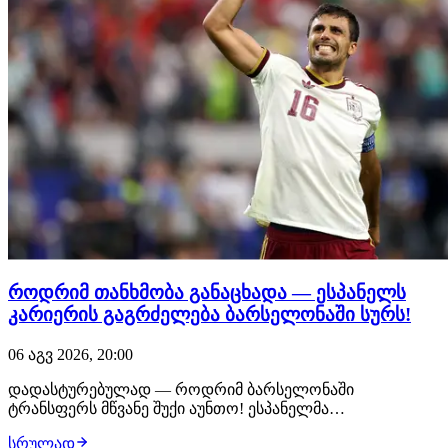
როდრიმ თანხმობა განაცხადა — ესპანელს
კარიერის გაგრძელება ბარსელონაში სურს!
06 აგვ 2026, 20:00
დადასტურებულად — როდრიმ ბარსელონაში
ტრანსფერს მწვანე შუქი აუნთო! ესპანელმა
ფეხბურთელმა როგორც ჰანსი ფლიკთან, ისე დეკუსთან
სრულად
ისაუბრა და კატალონიელებს განუცხადა, რომ კარიერის