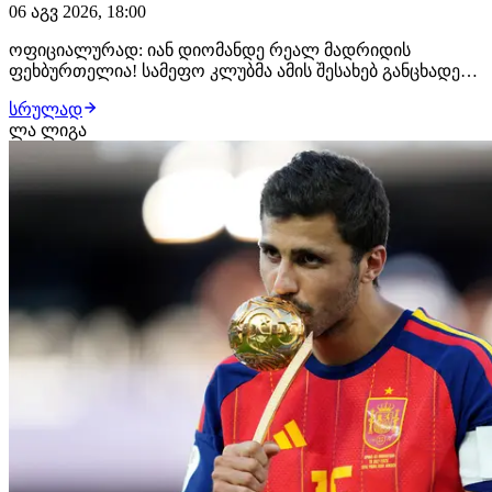
06 აგვ 2026, 18:00
ოფიციალურად: იან დიომანდე რეალ მადრიდის
ფეხბურთელია! სამეფო კლუბმა ამის შესახებ განცხადება
სულ რამდენიმე წუთის წინ გაავრცელა. ახალგაზრდა
სრულად
ფეხბურთელმა რეალთან კონტრაქტი 2033 წლამდე
ლა ლიგა
გააფორმა, მხარეებს შორის კი €140 მილიონიანი
გარიგება შედგა. მიუხედავად იმისა, რომ დიომანდეს
დამატებას…