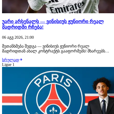
უარი არსენალს — ვინისიუს ჟუნიორი რეალ
მადრიდში რჩება!
06 აგვ 2026, 21:00
შეთანხმება შედგა — ვინისიუს ჟუნიორი რეალ
მადრიდთან ახალ კონტრაქტს გააფორმებს! მხარეებს
შორის ყველა დეტალი შეთანხმებულია, ბრაზილიელი
სრულად
ფეხბურთელი უახლოეს საათებში ახალ, 6-წლიან
Ligue 1
ხელშეკრულებას მოაწერს ხელს. მიუხედავად იმისა, რომ
არსენალი ვინისიუსს საკმაოდ სოლიდურ კონტრაქტს
სთავაზობდა,…