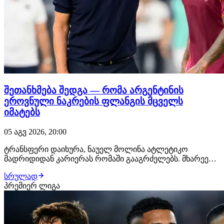
შეთანხმება შედგა — რომა არგენტინის
ეროვნული ნაკრების ფლანგის მცველს
იმატებს
05 აგვ 2026, 20:00
ტრანსფერი დაიხურა, ნაუელ მოლინა ატლეტიკო
მადრიდიდან კარიერას რომაში გააგრძელებს. მხარეებს
შორის ყველაფერი შეთანხმებულია, 28 წლის
სრულად
ფეხბურთელს იტალიაში უკვე ელოდებიან, სადაც
პრემიერ ლიგა
სამედიცინო შემოწმებას გაივლის და კონტრაქტს ხელს
მოაწერს. "ჯალოროსი" მოლინას სანაცვლოდ
დაახლოებით €18 მილიონს…