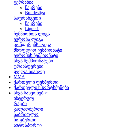
გერმანია
ნაკრები
Bundesliga
საფრანგეთი
ნაკრები
Ligue 1
ჩემპიონთა ლიგა
ევროპა ლიგა
კონფერენს ლიგა
მსოფლიო ჩემპიონატი
ევროპის ჩემპიონატი
სხვა ჩემპიონატები
ტრანსფერები
ყველა სიახლე
MMA
ქართული ფეხბურთი
ქართველი სპორტსმენები
სხვა სახეობები
ინტერვიუ
რაგბი
კალათბურთი
საბრძოლო
ჩოგბურთი
ავტოსპორტი