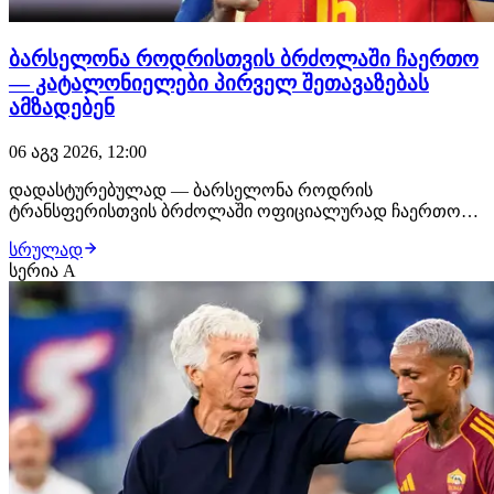
ბარსელონა როდრისთვის ბრძოლაში ჩაერთო
— კატალონიელები პირველ შეთავაზებას
ამზადებენ
06 აგვ 2026, 12:00
დადასტურებულად — ბარსელონა როდრის
ტრანსფერისთვის ბრძოლაში ოფიციალურად ჩაერთო
და ესპანელი ნახევარმცველის დამატებაზე აქტიურ
სრულად
მუშაობას იწყებს. კატალონიური კლუბი
სერია A
ფეხბურთელისთვის პირველ ოფიციალურ შეთავაზებას
ამზადებს და უახლოეს პერიოდში მხარეებს შორის
მოლაპარაკებები კიდევ უფრო ინტენსიუ…