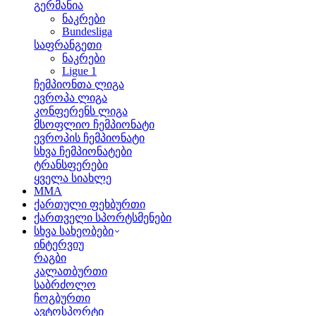
გერმანია
ნაკრები
Bundesliga
საფრანგეთი
ნაკრები
Ligue 1
ჩემპიონთა ლიგა
ევროპა ლიგა
კონფერენს ლიგა
მსოფლიო ჩემპიონატი
ევროპის ჩემპიონატი
სხვა ჩემპიონატები
ტრანსფერები
ყველა სიახლე
MMA
ქართული ფეხბურთი
ქართველი სპორტსმენები
სხვა სახეობები
ინტერვიუ
რაგბი
კალათბურთი
საბრძოლო
ჩოგბურთი
ავტოსპორტი