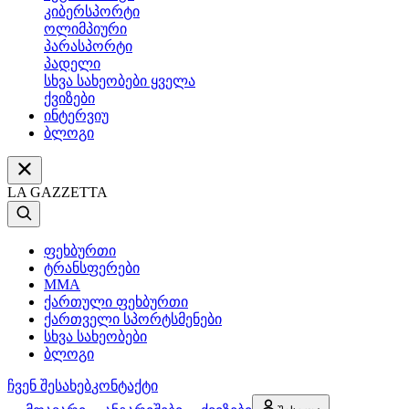
კიბერსპორტი
ოლიმპიური
პარასპორტი
პადელი
სხვა სახეობები ყველა
ქვიზები
ინტერვიუ
ბლოგი
LA GAZZETTA
ფეხბურთი
ტრანსფერები
MMA
ქართული ფეხბურთი
ქართველი სპორტსმენები
სხვა სახეობები
ბლოგი
ჩვენ შესახებ
კონტაქტი