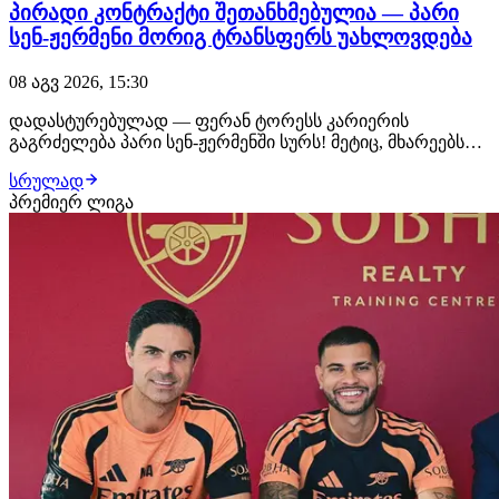
პირადი კონტრაქტი შეთანხმებულია — პარი
სენ-ჟერმენი მორიგ ტრანსფერს უახლოვდება
08 აგვ 2026, 15:30
დადასტურებულად — ფერან ტორესს კარიერის
გაგრძელება პარი სენ-ჟერმენში სურს! მეტიც, მხარეებს
შორის პირადი კონტრაქტის ყველა დეტალი
სრულად
შეთანხმებულია, პარიზელები კი ტრანსფერის დახურვას
პრემიერ ლიგა
უახლოეს დღეებში გეგმავენ. ლუის ენრიკეს დაჟინებული
მოთხოვნით, კლუბმა ესპანელი ფორვარდის
ტრანსფერზე მუშაობ…