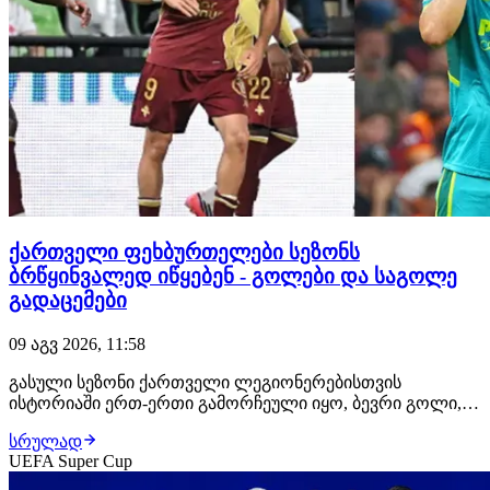
ქართველი ფეხბურთელები სეზონს
ბრწყინვალედ იწყებენ - გოლები და საგოლე
გადაცემები
09 აგვ 2026, 11:58
გასული სეზონი ქართველი ლეგიონერებისთვის
ისტორიაში ერთ-ერთი გამორჩეული იყო, ბევრი გოლი,
საგოლე გადაცემა და ტიტულები. ყველაფერი ისე
სრულად
დაიწყო, რომ ქართველებისთვის ეს სეზონიც შედეგიანი
UEFA Super Cup
უნდა იყოს. ჩვენმა ლეგიონერებმა სეზონი ბრწყინვალედ
დაიწყეს. ჯერ თავი ირაკლი იეგოიანმა გამოიჩინა,