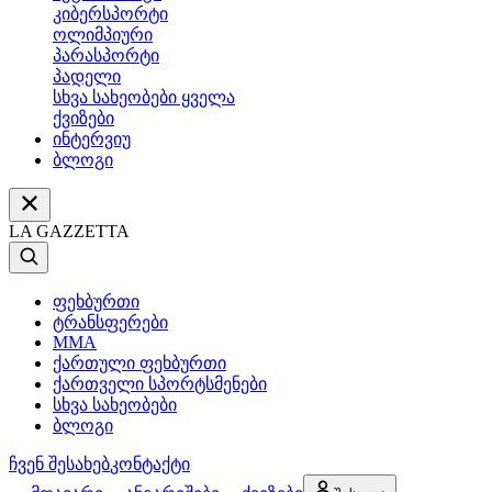
კიბერსპორტი
ოლიმპიური
პარასპორტი
პადელი
სხვა სახეობები ყველა
ქვიზები
ინტერვიუ
ბლოგი
LA GAZZETTA
ფეხბურთი
ტრანსფერები
MMA
ქართული ფეხბურთი
ქართველი სპორტსმენები
სხვა სახეობები
ბლოგი
ჩვენ შესახებ
კონტაქტი