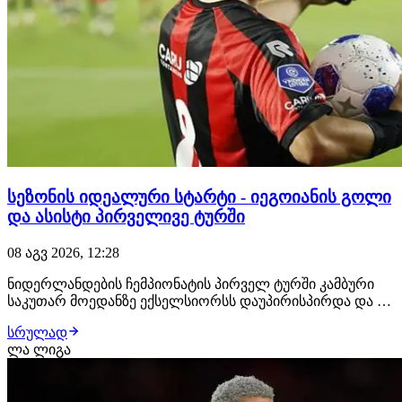
სეზონის იდეალური სტარტი - იეგოიანის გოლი
და ასისტი პირველივე ტურში
08 აგვ 2026, 12:28
ნიდერლანდების ჩემპიონატის პირველ ტურში კამბური
საკუთარ მოედანზე ექსელსიორსს დაუპირისპირდა და 0:4
დამარცხდა. ძირითად შემადგენლობაში იყო
სრულად
ექსელსიორსის ქართველი ფეხბურთელი ირაკლი
ლა ლიგა
იეგოიანი. ერედივიზონის ახალი სეზონის პირველი გოლი
სწორედ იეგოიანის ანგარიშზეა. მან ანგარიში მე-17 წუთზე
გ…