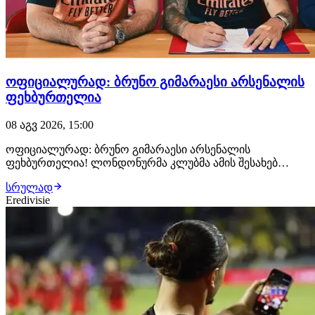
ოფიციალურად: ბრუნო გიმარაესი არსენალის
ფეხბურთელია
08 აგვ 2026, 15:00
ოფიციალურად: ბრუნო გიმარაესი არსენალის
ფეხბურთელია! ლონდონურმა კლუბმა ამის შესახებ
განცხადება სულ რამდენიმე წუთის წინ გაავრცელა.
სრულად
ბრაზილიელმა ნახევარმცველმა არსენალთან
Eredivisie
კონტრაქტი 2030 წლამდე გააფორმა, მხარეებს შორის კი
£75 მილიონიანი გარიგება შედგა.