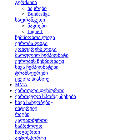
გერმანია
ნაკრები
Bundesliga
საფრანგეთი
ნაკრები
Ligue 1
ჩემპიონთა ლიგა
ევროპა ლიგა
კონფერენს ლიგა
მსოფლიო ჩემპიონატი
ევროპის ჩემპიონატი
სხვა ჩემპიონატები
ტრანსფერები
ყველა სიახლე
MMA
ქართული ფეხბურთი
ქართველი სპორტსმენები
სხვა სახეობები
ინტერვიუ
რაგბი
კალათბურთი
საბრძოლო
ჩოგბურთი
ავტოსპორტი