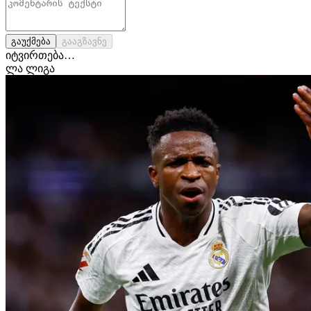
გაუქმება
გააგზავნე
იტვირთება…
ლა ლიგა