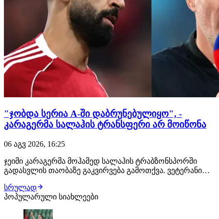
"ჯობდა სერია A-ში დაბრუნებულიყო", -
კარაგერმა სალაჰის ტრანსფერი არ მოიწონა
06 აგვ 2026, 16:25
ჯეიმი კარაგერმა მოჰამედ სალაჰის ტრაბზონსპორში
გადასვლის თაობაზე გაკვირვება გამოთქვა. ვეტერანი
ფეხბურთელი ვარაუდობდა, რომ ეგვიპტელი ვინგერი
სრულად
კარიერას გააგრძელებდა ტურინის იუვენტუსში ან
პოპულარული სიახლეები
მილანში და არა თურქეთში. შეგახსენებთ, ვარსკვლავური
გარემარბის ყოველწლიური ხელფასი
"ზღვისპირელებში…