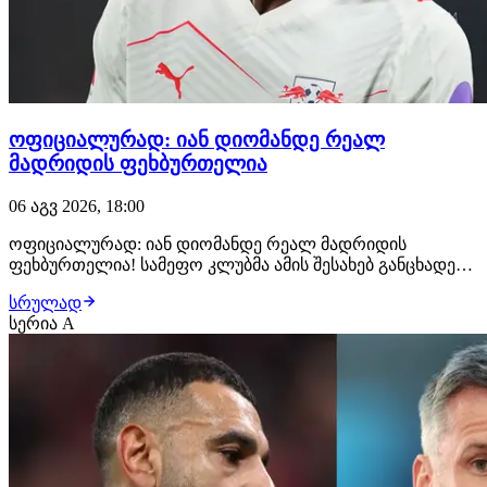
ოფიციალურად: იან დიომანდე რეალ
მადრიდის ფეხბურთელია
06 აგვ 2026, 18:00
ოფიციალურად: იან დიომანდე რეალ მადრიდის
ფეხბურთელია! სამეფო კლუბმა ამის შესახებ განცხადება
სულ რამდენიმე წუთის წინ გაავრცელა. ახალგაზრდა
სრულად
ფეხბურთელმა რეალთან კონტრაქტი 2033 წლამდე
სერია A
გააფორმა, მხარეებს შორის კი €140 მილიონიანი
გარიგება შედგა. მიუხედავად იმისა, რომ დიომანდეს
დამატებას…