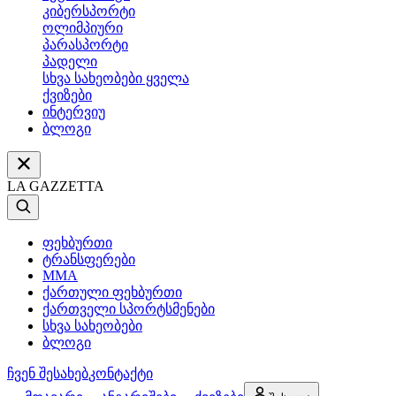
კიბერსპორტი
ოლიმპიური
პარასპორტი
პადელი
სხვა სახეობები ყველა
ქვიზები
ინტერვიუ
ბლოგი
LA GAZZETTA
ფეხბურთი
ტრანსფერები
MMA
ქართული ფეხბურთი
ქართველი სპორტსმენები
სხვა სახეობები
ბლოგი
ჩვენ შესახებ
კონტაქტი