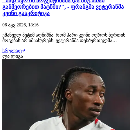
"სად იყო ის არგენტინასა და პსჟ-სთან
განმეორებით მატჩში?", - ფრანგმა ვეტერანმა
კეინი გააკრიტიკა
06 აგვ 2026, 18:16
ემანუელ პეტიმ აღნიშნა, რომ ჰარი კეინი ოქროს ბურთის
მოგებას არ იმსახურებს. ვეტერანმა ფეხბურთელმა
თავისი მოსაზრება ახსნა იმით, რომ მუნდიალზე 1/4
სრულად
ფინალის შემდეგ და ევროპის მთავარი საკლუბო
ლა ლიგა
ტურნირის საპასუხო შეხვედრაში პარი სენ-ჟერმენთან
ინგლისელი ფორვარდი არ ჩანდა. "მსოფლიო
ჩემპიონატ…