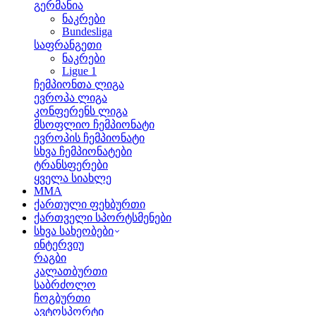
გერმანია
ნაკრები
Bundesliga
საფრანგეთი
ნაკრები
Ligue 1
ჩემპიონთა ლიგა
ევროპა ლიგა
კონფერენს ლიგა
მსოფლიო ჩემპიონატი
ევროპის ჩემპიონატი
სხვა ჩემპიონატები
ტრანსფერები
ყველა სიახლე
MMA
ქართული ფეხბურთი
ქართველი სპორტსმენები
სხვა სახეობები
ინტერვიუ
რაგბი
კალათბურთი
საბრძოლო
ჩოგბურთი
ავტოსპორტი