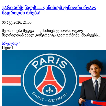
უარი არსენალს — ვინისიუს ჟუნიორი რეალ
მადრიდში რჩება!
06 აგვ 2026, 21:00
შეთანხმება შედგა — ვინისიუს ჟუნიორი რეალ
მადრიდთან ახალ კონტრაქტს გააფორმებს! მხარეებს
შორის ყველა დეტალი შეთანხმებულია, ბრაზილიელი
სრულად
ფეხბურთელი უახლოეს საათებში ახალ, 6-წლიან
Ligue 1
ხელშეკრულებას მოაწერს ხელს. მიუხედავად იმისა, რომ
არსენალი ვინისიუსს საკმაოდ სოლიდურ კონტრაქტს
სთავაზობდა,…