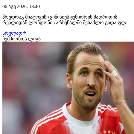
06 აგვ 2026, 18:40
პრედრაგ მიატოვიჩი ვინისიუს ჟუნიორის მადრიდის
რეალიდან ლონდონის არსენალში შესაძლო გადასვლას
გამოეხმაურა. ვეტერანი მონტენეგროელი ფორვარდის
სრულად
აზრით, ნებისმიერი ფეხბურთელისთვის "სამეფო
ჩემპიონთა ლიგა
კლუბში" თუნდაც მე-2 ნომრად ყოფნა ჯობია სხვა
ნებისმიერ გუნდში ლიდერად ყოფნას. "ჯობია იყო მეორე
ნომერი…