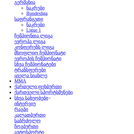
გერმანია
ნაკრები
Bundesliga
საფრანგეთი
ნაკრები
Ligue 1
ჩემპიონთა ლიგა
ევროპა ლიგა
კონფერენს ლიგა
მსოფლიო ჩემპიონატი
ევროპის ჩემპიონატი
სხვა ჩემპიონატები
ტრანსფერები
ყველა სიახლე
MMA
ქართული ფეხბურთი
ქართველი სპორტსმენები
სხვა სახეობები
ინტერვიუ
რაგბი
კალათბურთი
საბრძოლო
ჩოგბურთი
ავტოსპორტი