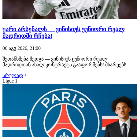
უარი არსენალს — ვინისიუს ჟუნიორი რეალ
მადრიდში რჩება!
06 აგვ 2026, 21:00
შეთანხმება შედგა — ვინისიუს ჟუნიორი რეალ
მადრიდთან ახალ კონტრაქტს გააფორმებს! მხარეებს
შორის ყველა დეტალი შეთანხმებულია, ბრაზილიელი
სრულად
ფეხბურთელი უახლოეს საათებში ახალ, 6-წლიან
Ligue 1
ხელშეკრულებას მოაწერს ხელს. მიუხედავად იმისა, რომ
არსენალი ვინისიუსს საკმაოდ სოლიდურ კონტრაქტს
სთავაზობდა,…