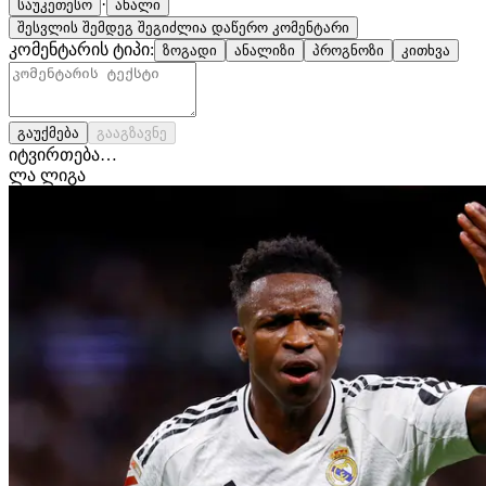
·
საუკეთესო
ახალი
შესვლის შემდეგ შეგიძლია დაწერო კომენტარი
კომენტარის ტიპი:
ზოგადი
ანალიზი
პროგნოზი
კითხვა
გაუქმება
გააგზავნე
იტვირთება…
ლა ლიგა