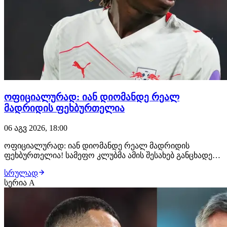
ოფიციალურად: იან დიომანდე რეალ
მადრიდის ფეხბურთელია
06 აგვ 2026, 18:00
ოფიციალურად: იან დიომანდე რეალ მადრიდის
ფეხბურთელია! სამეფო კლუბმა ამის შესახებ განცხადება
სულ რამდენიმე წუთის წინ გაავრცელა. ახალგაზრდა
სრულად
ფეხბურთელმა რეალთან კონტრაქტი 2033 წლამდე
სერია A
გააფორმა, მხარეებს შორის კი €140 მილიონიანი
გარიგება შედგა. მიუხედავად იმისა, რომ დიომანდეს
დამატებას…