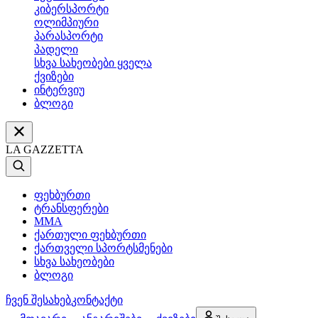
კიბერსპორტი
ოლიმპიური
პარასპორტი
პადელი
სხვა სახეობები ყველა
ქვიზები
ინტერვიუ
ბლოგი
LA GAZZETTA
ფეხბურთი
ტრანსფერები
MMA
ქართული ფეხბურთი
ქართველი სპორტსმენები
სხვა სახეობები
ბლოგი
ჩვენ შესახებ
კონტაქტი