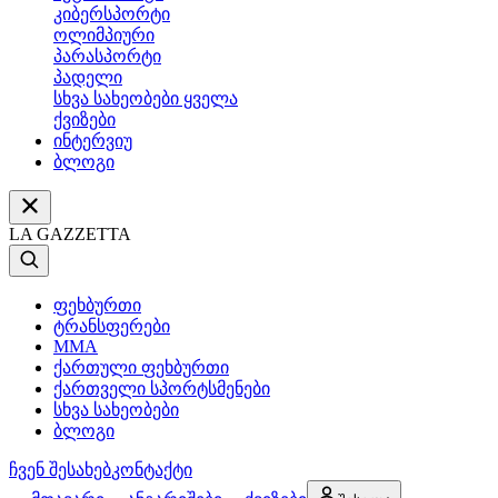
კიბერსპორტი
ოლიმპიური
პარასპორტი
პადელი
სხვა სახეობები ყველა
ქვიზები
ინტერვიუ
ბლოგი
LA GAZZETTA
ფეხბურთი
ტრანსფერები
MMA
ქართული ფეხბურთი
ქართველი სპორტსმენები
სხვა სახეობები
ბლოგი
ჩვენ შესახებ
კონტაქტი