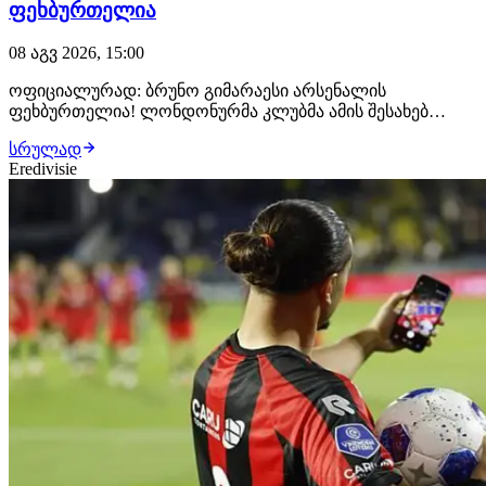
ფეხბურთელია
08 აგვ 2026, 15:00
ოფიციალურად: ბრუნო გიმარაესი არსენალის
ფეხბურთელია! ლონდონურმა კლუბმა ამის შესახებ
განცხადება სულ რამდენიმე წუთის წინ გაავრცელა.
სრულად
ბრაზილიელმა ნახევარმცველმა არსენალთან
Eredivisie
კონტრაქტი 2030 წლამდე გააფორმა, მხარეებს შორის კი
£75 მილიონიანი გარიგება შედგა.