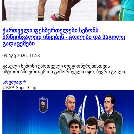
ქართველი ფეხბურთელები სეზონს
ბრწყინვალედ იწყებენ - გოლები და საგოლე
გადაცემები
09 აგვ 2026, 11:58
გასული სეზონი ქართველი ლეგიონერებისთვის
ისტორიაში ერთ-ერთი გამორჩეული იყო, ბევრი გოლი,
საგოლე გადაცემა და ტიტულები. ყველაფერი ისე
სრულად
დაიწყო, რომ ქართველებისთვის ეს სეზონიც შედეგიანი
UEFA Super Cup
უნდა იყოს. ჩვენმა ლეგიონერებმა სეზონი ბრწყინვალედ
დაიწყეს. ჯერ თავი ირაკლი იეგოიანმა გამოიჩინა,
როცა…