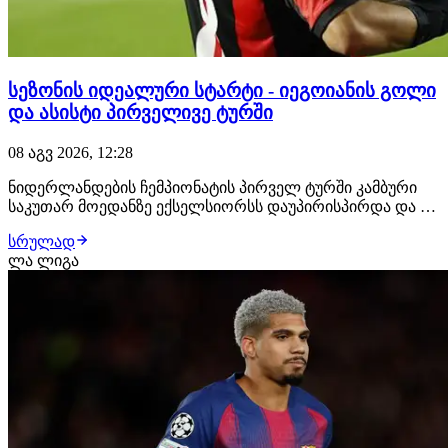
სეზონის იდეალური სტარტი - იეგოიანის გოლი
და ასისტი პირველივე ტურში
08 აგვ 2026, 12:28
ნიდერლანდების ჩემპიონატის პირველ ტურში კამბური
საკუთარ მოედანზე ექსელსიორსს დაუპირისპირდა და 0:4
დამარცხდა. ძირითად შემადგენლობაში იყო
სრულად
ექსელსიორსის ქართველი ფეხბურთელი ირაკლი
ლა ლიგა
იეგოიანი. ერედივიზონის ახალი სეზონის პირველი გოლი
სწორედ იეგოიანის ანგარიშზეა. მან ანგარიში მე-17 წუთზე
გ…