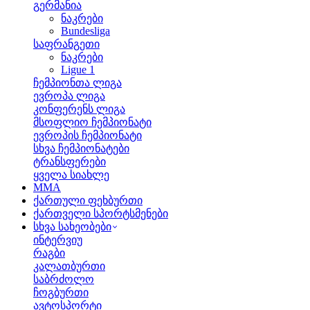
გერმანია
ნაკრები
Bundesliga
საფრანგეთი
ნაკრები
Ligue 1
ჩემპიონთა ლიგა
ევროპა ლიგა
კონფერენს ლიგა
მსოფლიო ჩემპიონატი
ევროპის ჩემპიონატი
სხვა ჩემპიონატები
ტრანსფერები
ყველა სიახლე
MMA
ქართული ფეხბურთი
ქართველი სპორტსმენები
სხვა სახეობები
ინტერვიუ
რაგბი
კალათბურთი
საბრძოლო
ჩოგბურთი
ავტოსპორტი