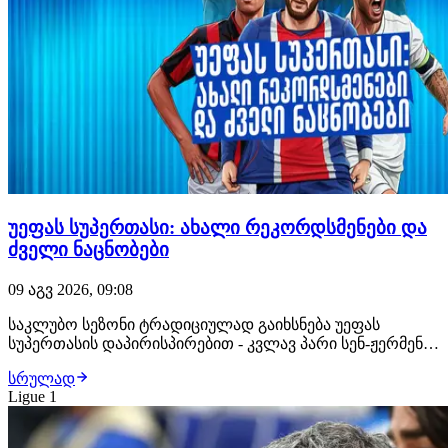
უეფას სუპერთასი: ახალი რეკორდსმენები და
ძველი ნაცნობები
09 აგვ 2026, 09:08
საკლუბო სეზონი ტრადიციულად გაიხსნება უეფას
სუპერთასის დაპირისპირებით - კვლავ პარი სენ-ჟერმენი,
რომელმაც ჩემპიონთა ლიგაზე იმარჯვა მიყოლებით
სრულად
მეორედ და მისი მოწინააღმდეგე, ევროპა ლიგის
Ligue 1
ტრიუმფატორი ასტონ ვილა. აღნიშნულ შეხვედრას არც
ინტრიგა აკლია და არც ისტორიული კონტექსტი. პსჟ-ს
გამ…