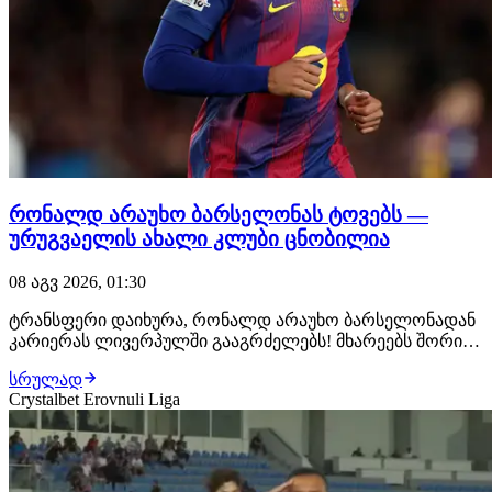
რონალდ არაუხო ბარსელონას ტოვებს —
ურუგვაელის ახალი კლუბი ცნობილია
08 აგვ 2026, 01:30
ტრანსფერი დაიხურა, რონალდ არაუხო ბარსელონადან
კარიერას ლივერპულში გააგრძელებს! მხარეებს შორის
ყველაფერი შეთანხმებულია, ურუგვაელ ცენტრალურ
სრულად
მცველს ახალ კლუბში უკვე ელოდებიან, სადაც
Crystalbet Erovnuli Liga
სამედიცინო შემოწმებას გაივლის და კონტრაქტს ხელს
მოაწერს. როგორც ცნობილი ხდება, მხარეებს შორის 1-
წლიან…