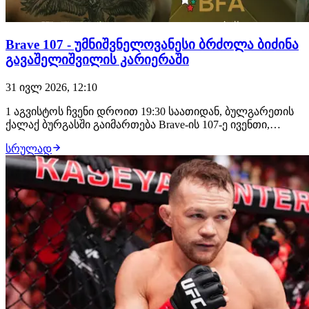
Brave 107 - უმნიშვნელოვანესი ბრძოლა ბიძინა
გავაშელიშვილის კარიერაში
31 ივლ 2026, 12:10
1 აგვისტოს ჩვენი დროით 19:30 საათიდან, ბულგარეთის
ქალაქ ბურგასში გაიმართება Brave-ის 107-ე ივენთი,
სადაც მონაწილეობას მიიღებს ორი ქართველი
სრულად
მებრძოლი: საღამოს თანამთავარ ჩხუბში ბიძინა
გავაშელიშვილის მოწინააღმდეგე იქნება ლუთანდო
ბიკო, უფრო ადრე კი პრელიმზე, რიგით მე-3 ბრძოლაში
ბაჩუკ…