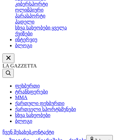
კიბერსპორტი
ოლიმპიური
პარასპორტი
პადელი
სხვა სახეობები ყველა
ქვიზები
ინტერვიუ
ბლოგი
LA GAZZETTA
ფეხბურთი
ტრანსფერები
MMA
ქართული ფეხბურთი
ქართველი სპორტსმენები
სხვა სახეობები
ბლოგი
ჩვენ შესახებ
კონტაქტი