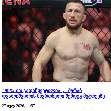
მხარედ დგომში ჩხუბი დაასახელა. "ფსონის დადება რომ
მომიწიოს, ამას თოფურიას სასარგებლოდ გავაკეთებ…
"99%-ით გადაწყვეტილია", - მერაბ
დვალიშვილის მწვრთნელი შემდეგ მეტოქეზე
27 ივლ 2026, 11:57