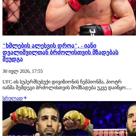
"ხმლების ალესვის დროა", - იანი
დვალიშვილთან ბრძოლისთვის მზადებას
შეუდგა
30 ივლ 2026, 17:55
UFC-ის სუპერმსუბუქი დივიზიონის ჩემპიონმა, პიოტრ
იანმა შემდეგი ბრძოლისთვის მომზადება უკვე დაიწყო.
მან გამოაქვეყნა ვიდეო წარწერით "ხმლების ალესვის
სრულად
დროა", რომელშიც რუსი მებრძოლი სტრაიკინგში
ვარჯიშობს. გადაწყვეტილია, რომ მისი მოწინააღმდეგე
მერაბ დვალიშვილი იქნება. ბრძოლა შედგება 24 ო…