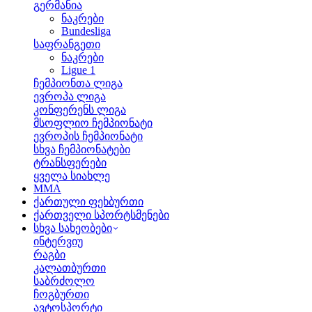
გერმანია
ნაკრები
Bundesliga
საფრანგეთი
ნაკრები
Ligue 1
ჩემპიონთა ლიგა
ევროპა ლიგა
კონფერენს ლიგა
მსოფლიო ჩემპიონატი
ევროპის ჩემპიონატი
სხვა ჩემპიონატები
ტრანსფერები
ყველა სიახლე
MMA
ქართული ფეხბურთი
ქართველი სპორტსმენები
სხვა სახეობები
ინტერვიუ
რაგბი
კალათბურთი
საბრძოლო
ჩოგბურთი
ავტოსპორტი