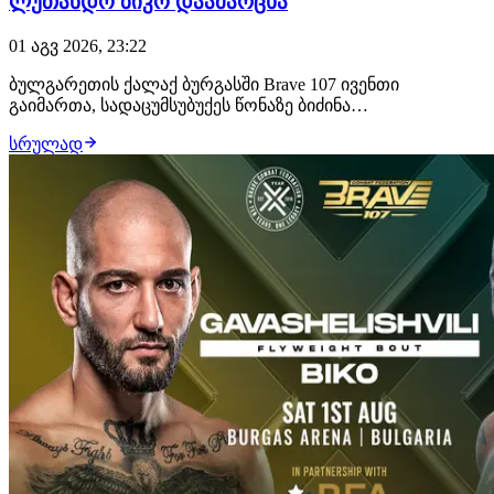
ლუთანდო ბიკო დაამარცხა
01 აგვ 2026, 23:22
ბულგარეთის ქალაქ ბურგასში Brave 107 ივენთი
გაიმართა, სადაცუმსუბუქეს წონაზე ბიძინა
გავაშელიშვილმა იჩხუბა და გაიმარჯვა. 28 წლის
სრულად
ქართველმა მებრძოლმა ლუთანდო ბიკო მსაჯების
გადაწყვეტილებით დაამარცხა და უდიდესი ალბათობით,
დივიზიონის საჩემპიონო ბრძოლა გაინაღდა, სადაც
მუჰამედ მოკაევს დაუ…